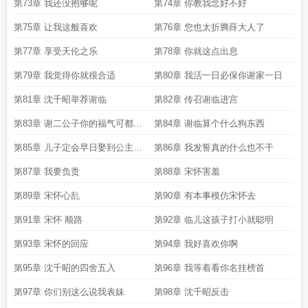
第73章 我还没抱够呢
第74章 你教我念好不好
第75章 让我这般喜欢
第76章 您也太折腾薛大人了
第77章 享受天伦之乐
第78章 你就这点出息
第79章 我觉得你就很合适
第80章 我活一日必保你谢家一日
第81章 沈千昭举荐谢临
第82章 传召谢临进宫
第83章 谢二公子你的福气可都在
第84章 谢临算个什么狗东西
后头
第85章 儿子定会早日娶到公主为
第86章 我发誓真的什么也不干
老肖加更老肖无冕之王
第87章 我要负责
第88章 宋怀害羞
第89章 宋怀心乱
第90章 有本事模仿宋怀去
第91章 宋怀 顺路
第92章 临儿这孩子打小就聪明
第93章 宋怀的回应
第94章 我好喜欢你啊
第95章 沈千昭的四舍五入
第96章 我等着看你名挂榜首
第97章 你们别这么说我表妹
第98章 沈千昭反击