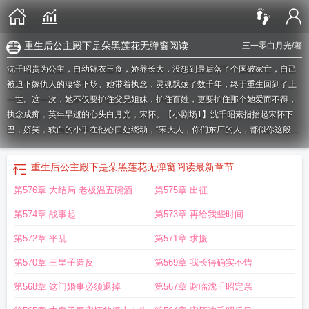
重生后公主殿下是朵黑莲花无弹窗阅读
三一零白月光
/著
沈千昭贵为公主，自幼锦衣玉食，娇养长大，没想到最后落了个国破家亡，自己
被迫下嫁仇人的凄惨下场。她带着执念，灵魂飘荡了数千年，终于重生回到了上
一世。这一次，她不仅要护住父兄姐妹，护住百姓，更要护住那个她爱而不得，
执念成痴，英年早逝的心头白月光，宋怀。【小剧场1】沈千昭素指抬起宋怀下
巴，娇笑，软白的小手在他心口处绕动，“宋大人，你们东厂的人，都似你这般生
了一副好容貌吗？”宋怀维持着恭敬的跪姿，一动也不动，眸光平静，“殿下，您不
该如此。”【小剧场2】宋怀发现，宫中这位小公主可能是疯了。第一次见面，便
重生后公主殿下是朵黑莲花无弹窗阅读
最新章节
给自己这个阉
重生后公主殿下是朵黑莲花无弹窗阅读
重生后公主殿下是朵黑莲花
第576章 大结局 老板温五碗酒
第575章 出征
笔趣阁
重生后公主殿下是朵黑莲花免费
重生后公主殿下是朵黑莲花凤云枝
重生
后公主殿下是朵黑莲花全文免费阅读
重生后公主殿下是个黑莲花
重生后公主殿
第574章 战事起
第573章 再给我些时间
下是朵黑莲花无删减版在线阅读
重生后公主殿下是朵黑莲花笔趣阁免费阅读无弹
窗
重生后公主殿下是朵黑莲花完结免费
重生公主殿下是朵黑莲花全文免费阅
第572章 平乱
第571章 求援
读
重生后公主殿下是朵黑莲花手打无错字版
重生后公主殿下是朵黑莲花137
重
第570章 三皇子造反
第569章 我长得确实不错
生后公主殿下是朵黑莲花笔趣阁最新章节
重生后公主殿下是朵黑莲花结局白衣是
谁
重生后公主殿下是朵黑莲花在线无弹窗
重生后公主殿下是朵黑莲花免费阅读
第568章 这门婚事必须退掉
第567章 谢临沈千昭定亲
无弹窗
重生后公主她黑化
重生后公主是朵黑心莲
重生后公主殿下是朵黑莲花在