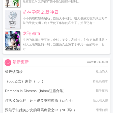
站更新及时无弹窗广告小说我曾赠你以时...
超神学院之新神庭
小小的蝴蝶翅膀扇动，剧情大不相同。暗天使戴文魂穿到三万年
前的天使文明，成了天使王华榷的私生子，并且还有一...
龙翔都市
生活的起源在于平淡，金钱，美女，高科技，主角拥有着世界上
别人无法想象的一切，当主角真正热求于平凡一生的时候，面
对...
最新更新
www.pigtxt.com
碧云锁魂录
鬼山渔人
（cod乙女）豢养（nph）
粉色蒸馏水
Damsels in Distress（bdsm短篇合集）
蝎子尾巴
讨厌又怎么样，还不是要乖乖挨操（百合H）
性无能天使
深陷于扶她美少女的辱骂疼爱之中（NP 高H）
甜甜仙贝