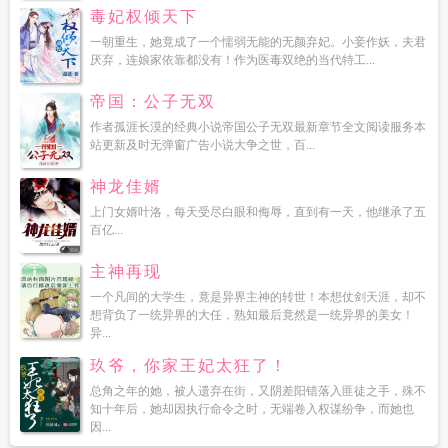
毒妃权倾天下
一朝重生，她竟成了一个懦弱无能的无颜弃妃。小妾作妖，夫君
厌弃，连娘家依靠都没有！作为医毒双绝的当代特工...
帝国：公子无双
作者孤涯长漠的经典小说帝国公子无双最新章节全文阅读服务本
站更新及时无弹窗广告小说大争之世，百...
神龙佳婿
上门女婿叶洛，每天受尽白眼和侮辱，直到有一天，他继承了五
百亿...
主神再现
一个凡间的大学生，竟是异界主神的转世！本想仗剑天涯，却不
想背负了一统异界的大任，熟知最后竟然是一统异界的美女！
异...
玖爷，你家王妃太狂了！
总角之年的她，被人遗弃在街，又阴差阳错落入匪徒之手，殊不
知十年后，她却因执行命令之时，无端卷入权谋纷争，而她也
因...