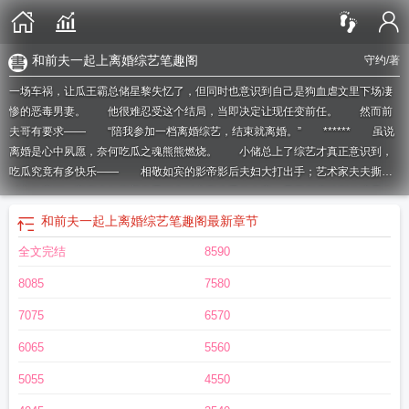
和前夫一起上离婚综艺笔趣阁
守约
/著
一场车祸，让瓜王霸总储星黎失忆了，但同时也意识到自己是狗血虐文里下场凄
惨的恶毒男妻。 他很难忍受这个结局，当即决定让现任变前任。 然而前
夫哥有要求—— “陪我参加一档离婚综艺，结束就离婚。” ****** 虽说
离婚是心中夙愿，奈何吃瓜之魂熊熊燃烧。 小储总上了综艺才真正意识到，
吃瓜究竟有多快乐—— 相敬如宾的影帝影后夫妇大打出手；艺术家夫夫撕烂
对方的字画；富豪夫妇指着鼻子说出对方私生子的名字；早已彻底破裂的流量小
生各自在深夜钻进影后和富豪的房间…… 【他们在节目上这么互揭老底真的
和前夫一起上离婚综艺笔趣阁
最新章节
好吗？毕竟都是有头有脸的人】 【估计都是被家里人逼着来的，以为能复
全文完结
8590
合，没想到更糟了】 【情绪上来谁能控制得住啊……等等，我是看错了吗，
蹲在楼梯口看热闹的人是不是小储总？】 【他在……吃瓜？】 【居然还
8085
7580
揪着洛霄燃一起看，我说你们不是要离婚的嘛？！】 发现镜头突然转过来拍
自己，吃瓜被抓个现行的储星黎顿时手足无措，拉着洛霄燃小声bb：“要不……咱
7075
6570
俩也意思一下，吵两句？不然离不成婚，麻烦可就大了。” 洛霄燃：
6065
5560
“……” ****** 《重新来过》综艺录制结束当天，有狗仔一路跟拍到储星黎
的别墅。 在节目上深感遗憾没能成功离婚的小储总，被肩颈布满吻痕的高大
5055
4550
青年逼到落地窗台上，退无可退。 只能任凭洛霄燃按住脆弱喉结、被迫乖乖