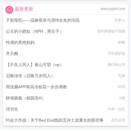
最新更新
www.pigtxt.com
子前母犯——温婉母亲与清纯女友的沦陷
织梦人
公主的小娇奴（NPH，男生子）
请药师赐福于我胞
性感的美艳妈妈
柏毅
齐天阙
不吃蛋炒饭
【不良人同人】春山可望（np）
挑灯映山河
召唤绿传（召唤万岁同人）
无媛
用洗脑APP将高冷校花一步步调教
OVO
静海旖旎（校园高H）
rr旖
淫书生
中原一点红
约会大作战：关于Bed End线的五河士道重生的那些事
虚无圣母