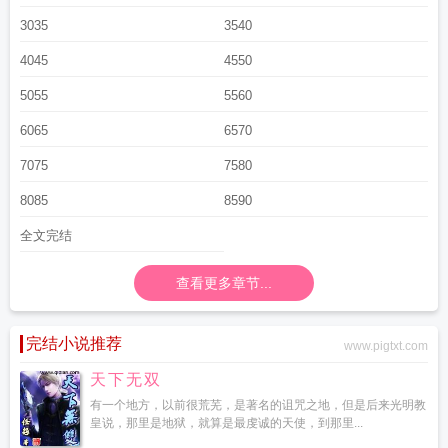
自己也不敢碰他，怕食髓知味，怕让他受伤。 况且，祁澜好像不怎么喜欢
3035
3540
他。 直到祁澜醉酒时向他吐露：“我其实挺喜欢你的，但我大概快死了，你从
4045
4550
他们中间挑一个吧。” *** 某日。 “我时间不多了，你选好了吗？”祁澜
问他。 裴殊池把金色的铃铛系在祁澜颈上，修长手指箍住他的颈侧，让他看
5055
5560
镜子里的自己—— “选好了，你准备好了吗？”
ahref="http://m.moxiexs.com"target="_blank"【魔蝎小说】/a
和前夫他哥he了
我
6065
6570
和前夫的哥哥
和前夫上离婚综艺
我和前夫他哥和了
我和前夫他哥了
和前夫一
7075
7580
起上离婚综艺免费阅读
和前夫哥在离婚综艺吃瓜免费阅读
和前夫哥在离婚综艺
吃瓜免费
和前夫哥在离婚综艺吃瓜TXT
和前夫哥在离婚综艺吃瓜全文免费阅
8085
8590
读
和前夫哥在离婚综艺吃瓜 作者守约免费阅读
离婚后和前夫上综艺
和前夫哥
全文完结
在离婚综艺吃瓜守约
和前夫哥在离婚综艺吃瓜txt
和前夫一起上离婚综艺笔趣
阁
和前夫他哥he
和前夫一起上综艺
和前夫哥在离婚综艺吃瓜by
和前夫上综
艺
和前夫哥在离婚综艺吃瓜免费txt
查看更多章节...
我和前夫的哥he了
和前夫哥在离婚综艺吃瓜
晋江
和前夫哥在离婚综艺吃瓜by守约
和前夫哥在离婚综艺吃瓜笔趣阁
和前夫哥
在离婚综艺吃瓜番外
和前夫一起上离婚综艺
我和前夫的哥哥he了
完结小说推荐
www.pigtxt.com
天下无双
有一个地方，以前很荒芜，是著名的诅咒之地，但是后来光明教
皇说，那里是地狱，就算是最虔诚的天使，到那里...