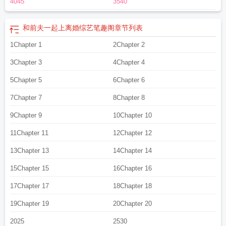
4045
3540
抬起头让人捏着下巴索吻。 储星黎领口松散，领带被绕在手腕上，迷蒙着双
眼抬起头，口型很好辨认：“你要干什么？” 视频中，洛霄燃笑着，回敬他的口
型同样明显—— “ganni。” 热搜炸了。 #关于我好像突然读懂唇语
和前夫一起上离婚综艺笔趣阁
章节列表
了 #洛霄燃你小子吃的是真好 #那就do到你想起来为止1v1，双c，he=3=
1Chapter 1
2Chapter 2
阅前指南=3=：1.无原型无原型唷2.架空架空是架空哟3.同性可婚可生崽崽哦4.正
文不生子不生子的噢5.文中会有解释有解释的喔6.我看起来是不是话有点多呀7.可
3Chapter 3
4Chapter 4
人家就是很喜欢跟你说话嘛8.（该排的雷排完了）盗文评论会删除:)*********专栏
预收小甜饼《成为万人迷的绿帽丈夫》正激情存稿中，感谢大家的喜欢~~【文
5Chapter 5
6Chapter 6
案】 祁澜结婚了。 老婆又有钱又漂亮，但个子有点高，也不怎么愿意让
7Chapter 7
8Chapter 8
他碰。 祁澜觉醒了意识，知道自己只是个快死了的接盘老实人，他需要帮老
婆选一个完美的新丈夫。 喜欢他老婆的人很多，他需要挨个筛选，并邀
9Chapter 9
10Chapter 10
请到家里来。 好在一周七天，每天都有不同的人自告奋勇。 周一，客户
11Chapter 11
12Chapter 12
把他灌醉送回家，跟他老婆dirtytalk，祁澜闭着眼睛充耳不闻。 周二，昔日学
长席间瞥到他老婆，直接在包房里干柴烈火，祁澜在门外朝服务生比了个
13Chapter 13
14Chapter 14
“嘘”。 周三，大老板以家访作为名义，祁澜懂事地出去打酱油，对老婆客套挽
15Chapter 15
16Chapter 16
留他的话置若罔闻。 周四，制片人声称想捧红他老婆，要来家里检验，祁澜
主动帮老婆穿好正装送到客卧。 周五，邻居男高的校服碎片把祁澜绊倒在
17Chapter 17
18Chapter 18
地，他回家前的激烈战况可想而知。 周六，听说祁澜重病，哥哥也提着礼物
上门了，看来同样按捺不住心情了。 周日，给他治病的副主任情史太乱人太
19Chapter 19
20Chapter 20
丑，配不上他老婆，被祁澜轰出了门。 *** 裴殊池结婚了。 跟年少时
2025
2530
就梦寐以求的人。 他重欲，嫉妒心强，看不得任何人接近祁澜。 甚至连