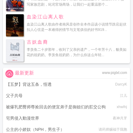
写家族悲剧，叱诧官场商场，让我们一起重温那个...
血染江山离人歌
血染江山离人歌由作者南风音创作全本作品该小说情节跌宕起伏
扣人心弦是一本难得的情节与文笔俱佳的好书919...
古妖血裔
李羡鱼二十岁那年，收到了父亲的遗产，一个年芳十八，貌美如
花的祖奶奶。李羡鱼祖奶奶，为什么你这么年轻...
最新更新
www.pigtxt.com
【五梦】背这五条，悟透
DarcyK
父子共母
江儿
被爆乳肥臀师尊捡回去的便宜弟子是御姐们的肛交公狗
xhwlhj
宅男侵入動漫世界
夜神月牙
公主的小娇奴（NPH，男生子）
请药师赐福于我胞