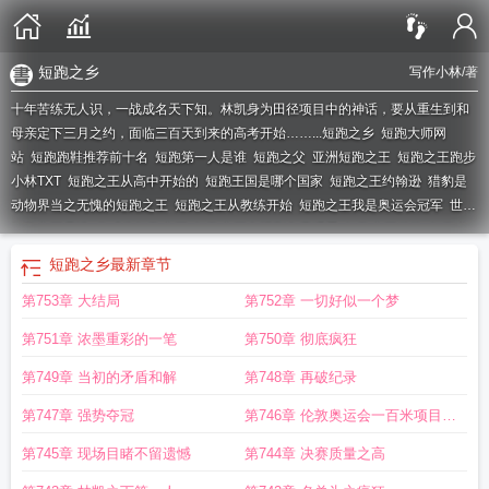
短跑之乡
写作小林
/著
十年苦练无人识，一战成名天下知。林凯身为田径项目中的神话，要从重生到和
母亲定下三月之约，面临三百天到来的高考开始……...
短跑之乡
短跑大师网
站
短跑跑鞋推荐前十名
短跑第一人是谁
短跑之父
亚洲短跑之王
短跑之王跑步
小林TXT
短跑之王从高中开始的
短跑王国是哪个国家
短跑之王约翰逊
猎豹是
动物界当之无愧的短跑之王
短跑之王从教练开始
短跑之王我是奥运会冠军
世界
短跑之王是谁
你成为短跑之王
短跑之王电视剧免费观看
短跑之王动物
短跑之
王快更笔趣阁
短跑之王小林
短跑之王 钟响
短跑之王 林凯
短跑之王林凯
短跑
短跑之乡
最新章节
之王从高中开始的王者
短跑之王罗子航
体坛我短跑之王
短跑100米世界纪
第753章 大结局
第752章 一切好似一个梦
录
谁是短跑之王
让你田径赛凑数
短跑之王顶点快更
短跑大师
短跑之王开局满
级起跑天赋 跑步小林
第751章 浓墨重彩的一笔
第750章 彻底疯狂
第749章 当初的矛盾和解
第748章 再破纪录
第747章 强势夺冠
第746章 伦敦奥运会一百米项目决
赛
第745章 现场目睹不留遗憾
第744章 决赛质量之高