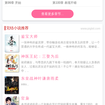
第99章 开始
第100章 表现不错
查看更多章节...
完结小说推荐
www.pigtxt.com
鉴宝大师
一张神奇的鉴灵牌，带你畅游名画古瓷珍珠美玉的世界，让一个
普通的大学生终成一代鉴宝大师。一株神奇的何首乌，能够促...
神医王妃：三娶为后
侯府嫡女，与尊贵的九殿下有着一纸婚约，奉天朝最让人羡慕的
女人，过着比庶女还不如的生活！不公平！嫡女地位她自己
夺，...
东皇战神叶谦唐雨柔
intro...
官枭
本书讲述的是一个架构在平行空间的重生故事。重生1993，改