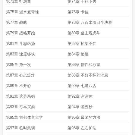
第73章 打鸡血
第74章 干耗下去
第75章 温水煮青蛙
第76章 卡位
第77章 战略
第78章 八百米项目半决赛
第79章 战略开始
第80章 坐山观虎斗
第81章 斗志昂扬
第82章 招架不住
第83章 速度够快
第84章 追逐
第85章 第一次
第86章 惰性和欲望
第87章 心态爆炸
第88章 不好不坏的消息
第89章 不开心
第90章 七嘴八舌
第91章 这是亲妈
第92章 谢谢你
第93章 亏本买卖
第94章 差五秒
第95章 首都体育大学
第96章 最笨的方法
第97章 临时集训
第98章 左右护法