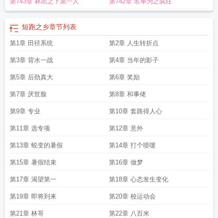
第743章 林凯之下第一人
第742章 名单为之疯狂
短跑之乡
章节列表
第1章 田径系统
第2章 人生转折点
第3章 背水一战
第4章 当年的影子
第5章 后劲真大
第6章 奖励
第7章 厌世脸
第8章 和事佬
第9章 专业
第10章 套路得人心
第11章 选专项
第12章 意外
第13章 蜕变的暑假
第14章 打个喷嚏
第15章 暑假结束
第16章 做梦
第17章 渴望第一
第18章 心态发生变化
第19章 即将到来
第20章 校运动会
第21章 林哥
第22章 八百米