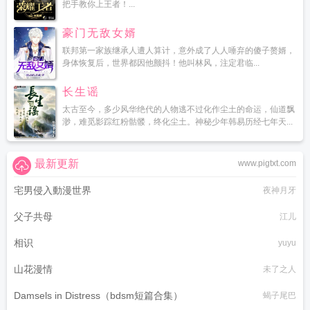
把手教你上王者！...
豪门无敌女婿
联邦第一家族继承人遭人算计，意外成了人人唾弃的傻子赘婿，
身体恢复后，世界都因他颤抖！他叫林风，注定君临...
长生谣
太古至今，多少风华绝代的人物逃不过化作尘土的命运，仙道飘
渺，难觅影踪红粉骷髅，终化尘土。神秘少年韩易历经七年天...
最新更新
www.pigtxt.com
宅男侵入動漫世界
夜神月牙
父子共母
江儿
相识
yuyu
山花漫情
未了之人
Damsels in Distress（bdsm短篇合集）
蝎子尾巴