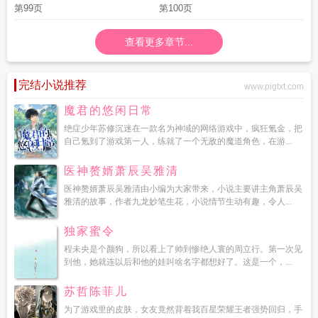
第99页
第100页
查看更多章节...
完结小说推荐
www.pigtxt.com
魔君的悠闲日常
绝症少年苏修沉迷在一款名为神域的网络游戏中，疯狂氪金，把
自己氪到了游戏第一人，练就了一个无敌的魔道角色，在游...
医神赘婿萧辰吴雅清
医神赘婿萧辰吴雅清由小编为大家带来，小说主要讲主角萧辰吴
雅清的故事，作者九龙妙笔生花，小说情节生动有趣，令人...
独家蜜令
程未央是个颜狗，所以看上了帅到惨绝人寰的周立行。第一次见
到他，她就连以后和他的娃叫啥名字都想好了。这是一个，...
苏哲陈菲儿
为了游戏里的皮肤，女友竟然背着我百星荣耀王者强势回归，手