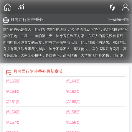
月向西行附带番外
[!--writer--]
/著
陈兮的爸妈是聋人，他们希望陈兮能说话，“兮”是语气助词“啊”，他们把最好的祝
福给了她。二零一一年的第一天，陈兮寄住到了方家，方家人的善良没有底线，
周围时刻环绕贪婪的亲友，唯有方岳像铁面无情，他反对陈兮的到来。艰难的出
身没有阻挡陈兮攀爬的脚步，陈兮不卑不亢，乐观俏皮，满心满眼只有刷题，高
考是战场，大家全心拼搏，各自奋斗。高考结束，大学生活即将来临，他们终于
要踏上属于自己的征途。本文人设新颖，陈兮可爱聪慧，看似迟钝却敏锐异常，
面对方岳时就像一个反派。故事行文流畅，日常温馨。
月向西行第几章在一起
月
月向西行附带番外
最新章节
向西行番外
月向西行 by 金丙
月向西行番外百度
月向西行免费阅读
月向西行by
第165页
第164页
金丙晋江
月向西行第几章开始在一起
月向西行txt 资源
月向西行讲的什么故
事
月向西行完整版阅读
月向西行全文阅读免费
月向西行免费阅读全文讲的什
第163页
第162页
么
月向西行讲的什么
月向西行附带番外
月向西行免费阅读全文晋江
月向西行
金丙百度资源
月向西行无防盗全文阅读
月向西行金丙txt
月向西行金丙讲的什
第161页
第160页
么
第159页
第158页
第157页
第156页