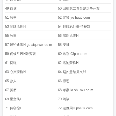
49 血谏
50 回敬第二卷吴楚之争开篇
51 故事
52 定策 ye hua6 com
53 翻牌徐周H
54 翻牌2徐周H待校对
55 故事
56 感谢姚陶H
57 谈论姚陶H gu aiqu wei co m
58 安排
59 伺候常风H朱旁观
60 送别 93p e c om
61 切磋
62 浴池萧柳H
63 心声萧柳H
64 赵如意结局支线
65 救人
66 报恩
67 折磨
68 考察 la sh uwu co m
69 星空风H
70 闲谈
71 侍寝徐H
72 破例周H po18k com