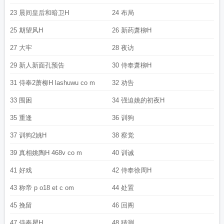
23 晨间皇后和暗卫H
24 布局
25 期望风H
26 新药萧柳H
27 大牢
28 夜访
29 新人新面孔预告
30 侍奉萧柳H
31 侍奉2萧柳H lashuwu co m
32 劝告
33 围困
34 强迫姚的初夜H
35 重逢
36 训狗
37 训狗2姚H
38 察觉
39 真相姚陶H 468v co m
40 训诫
41 好戏
42 侍奉徐周H
43 称帝 p o18 et c om
44 处置
45 挽留
46 回阁
47 侍奉瞿H
48 猜测