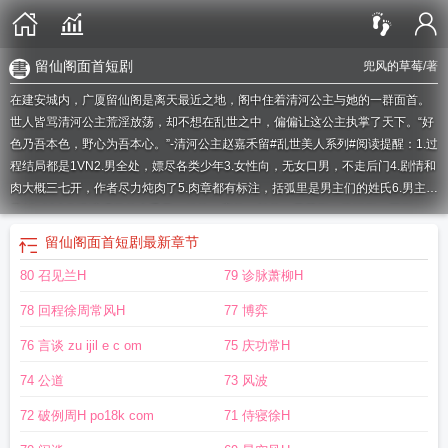
留仙阁面首短剧
兜风的草莓
/著
在建安城内，广厦留仙阁是离天最近之地，阁中住着清河公主与她的一群面首。
世人皆骂清河公主荒淫放荡，却不想在乱世之中，偏偏让这公主执掌了天下。“好
色乃吾本色，野心为吾本心。”-清河公主赵嘉禾留#乱世美人系列#阅读提醒：1.过
程结局都是1VN2.男全处，嫖尽各类少年3.女性向，无女口男，不走后门4.剧情和
肉大概三七开，作者尽力炖肉了5.肉章都有标注，括弧里是男主们的姓氏6.男主数
量10+以上7.琳琅满目的大香蕉：粗的，弯的，长的，蘑菇形，纺锤形，巨形……
留仙阁面首新御
留仙阁面首百度
留仙阁面首短剧
留仙阁面首(NP)
留仙洞传
留仙阁面首短剧
最新章节
说
留仙阁面首风的草莓
留仙洞地名来历
留仙谷景区
留仙庄园
留仙谷景区图
80 召见兰H
79 诊脉萧柳H
片
78 回程徐周常风H
77 博弈
76 言谈 zu ijil e c om
75 庆功常H
74 公道
73 风波
72 破例周H po18k com
71 侍寝徐H