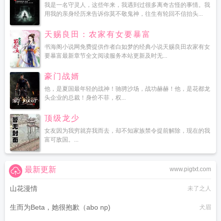
我是一名守灵人，这些年来，我遇到过很多离奇古怪的事情。我
用我的亲身经历来告诉你莫不敬鬼神，往生有轮回不信抬头...
天赐良田：农家有女要暴富
书海阁小说网免费提供作者白如梦的经典小说天赐良田农家有女
要暴富最新章节全文阅读服务本站更新及时无...
豪门战婿
他，是夏国最年轻的战神！驰骋沙场，战功赫赫！他，是花都龙
头企业的总裁！身价不菲，权...
顶级龙少
女友因为我穷就弃我而去，却不知家族禁令提前解除，现在的我
富可敌国。...
最新更新
www.pigtxt.com
山花漫情
未了之人
生而为Beta，她很抱歉（abo np)
犬眉