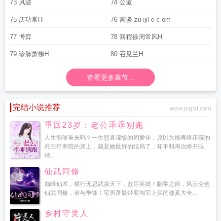
73 风波
74 公道
75 庆功常H
76 言谈 zu ijil e c om
77 博弈
78 回程徐周常风H
79 诊脉萧柳H
80 召见兰H
查看更多章节...
完结小说推荐
www.pigtxt.com
重回23岁：老公乖乖别跑
人生能够重来吗？一生悲哀凄惨的周爱佳，原以为能寿终正寝的
死在疗养院的床上，就是她最好的结局了，却不料再次睁开眼
睛...
仙武同修
巅峰仙术，横行无忌武凌天下，败尽英雄！翻掌之间，风云变色
仙武同修，谁与争锋！宅男萧晨带着淘宝上买的修真大全...
乡村守灵人