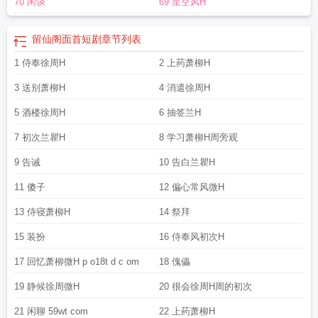
70 闲谈
69 星空风H
留仙阁面首短剧
章节列表
1 侍奉徐周H
2 上药萧柳H
3 送别萧柳H
4 消遣徐周H
5 酒楼徐周H
6 抽签兰H
7 初次兰瞿H
8 学习萧柳H周旁观
9 告诫
10 告白兰瞿H
11 傻子
12 偏心常风微H
13 侍寝萧柳H
14 祭拜
15 装扮
16 侍奉风初次H
17 回忆萧柳微H p o18t d c om
18 傀儡
19 静候徐周微H
20 很会徐周H周的初次
21 闲聊 59wt com
22 上药萧柳H