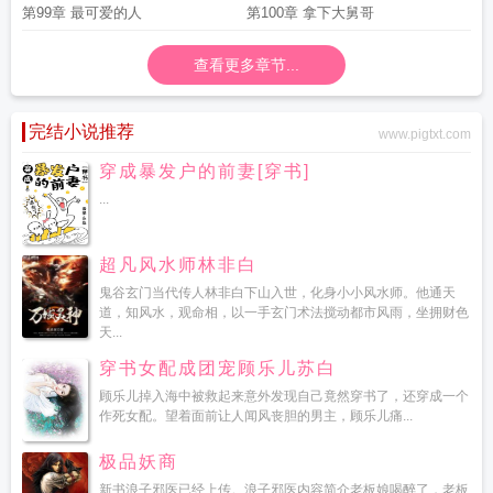
第99章 最可爱的人
第100章 拿下大舅哥
查看更多章节...
完结小说推荐
www.pigtxt.com
穿成暴发户的前妻[穿书]
...
超凡风水师林非白
鬼谷玄门当代传人林非白下山入世，化身小小风水师。他通天
道，知风水，观命相，以一手玄门术法搅动都市风雨，坐拥财色
天...
穿书女配成团宠顾乐儿苏白
顾乐儿掉入海中被救起来意外发现自己竟然穿书了，还穿成一个
作死女配。望着面前让人闻风丧胆的男主，顾乐儿痛...
极品妖商
新书浪子邪医已经上传。浪子邪医内容简介老板娘喝醉了，老板