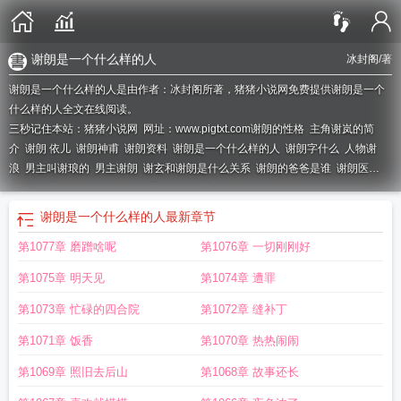
谢朗是一个什么样的人
冰封阁
/著
谢朗是一个什么样的人是由作者：冰封阁所著，猪猪小说网免费提供谢朗是一个
什么样的人全文在线阅读。
三秒记住本站：猪猪小说网 网址：www.pigtxt.com
谢朗的性格
主角谢岚的简
介
谢朗 依儿
谢朗神甫
谢朗资料
谢朗是一个什么样的人
谢朗字什么
人物谢
浪
男主叫谢琅的
男主谢朗
谢玄和谢朗是什么关系
谢朗的爸爸是谁
谢朗医
生
谢朗是一个怎样的人
谢朗是谢安的侄子吗
主角谢琅
lang谢
谢朗快穿
谢朗
的故事
谢朗和谢安什么关系
谢安和谢朗是什么关系
谢朗是个什么样的人
主角
谢朗是一个什么样的人
最新章节
叫谢浪的叫什么名字
谢朗的成就
谢郎是什么意思
男主叫谢朗的
第1077章 磨蹭啥呢
第1076章 一切刚刚好
第1075章 明天见
第1074章 遭罪
第1073章 忙碌的四合院
第1072章 缝补丁
第1071章 饭香
第1070章 热热闹闹
第1069章 照旧去后山
第1068章 故事还长