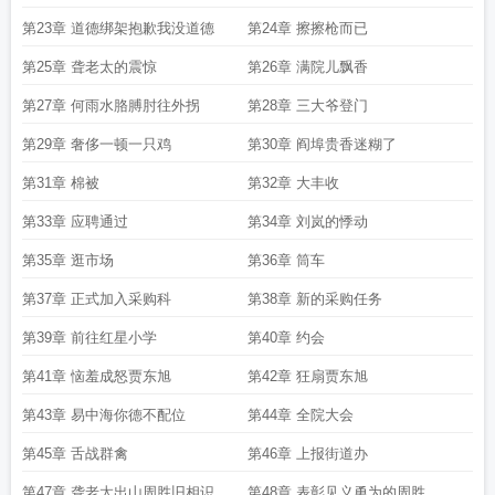
第23章 道德绑架抱歉我没道德
第24章 擦擦枪而已
第25章 聋老太的震惊
第26章 满院儿飘香
第27章 何雨水胳膊肘往外拐
第28章 三大爷登门
第29章 奢侈一顿一只鸡
第30章 阎埠贵香迷糊了
第31章 棉被
第32章 大丰收
第33章 应聘通过
第34章 刘岚的悸动
第35章 逛市场
第36章 筒车
第37章 正式加入采购科
第38章 新的采购任务
第39章 前往红星小学
第40章 约会
第41章 恼羞成怒贾东旭
第42章 狂扇贾东旭
第43章 易中海你德不配位
第44章 全院大会
第45章 舌战群禽
第46章 上报街道办
第47章 聋老太出山周胜旧相识
第48章 表彰见义勇为的周胜