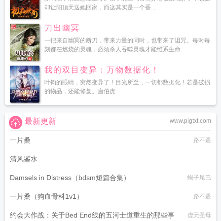
却让阳顶天送她回家，而这其实是一个香...
刀出幽冥
一把来自幽冥的断刀，带来力量的同时，也带来了诅咒。每时每
刻都在燃烧的灵魂，必须杀人吞噬灵魂才能维系生命...
我的双目变异：万物数据化！
叶钧的眼睛，突然变异了！目光所至，一切都数据化！若是破损
的物品，还能修复。唐伯虎...
最新更新
www.pigtxt.com
一片桑
路不遥
清风鉴水
_
Damsels in Distress（bdsm短篇合集）
蝎子尾巴
一片桑（狗血骨科1v1）
路不遥
约会大作战：关于Bed End线的五河士道重生的那些事
虚无圣母