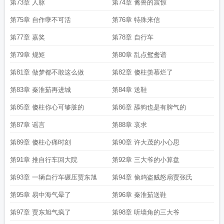
第73章 人脉
第74章 禽兽的震惊
第75章 自作孽不可活
第76章 特殊来信
第77章 嘉奖
第78章 自行车
第79章 规矩
第80章 乱点鸳鸯谱
第81章 做梦都不敢这么做
第82章 傻柱羡慕烂了
第83章 秦淮茹再进城
第84章 送鞋
第85章 傻柱你心可够脏的
第86章 舔狗也是有脾气的
第87章 谣言
第88章 哀求
第89章 傻柱心痛时刻
第90章 许大茂的小心思
第91章 推自行车回大院
第92章 三大爷的小算盘
第93章 一辆自行车碾压贾东旭
第94章 偷鸡盗贼怒扇贾张氏
第95章 易中海气晕了
第96章 秦淮茹送鞋
第97章 贾东旭气疯了
第98章 听墙角的三大爷