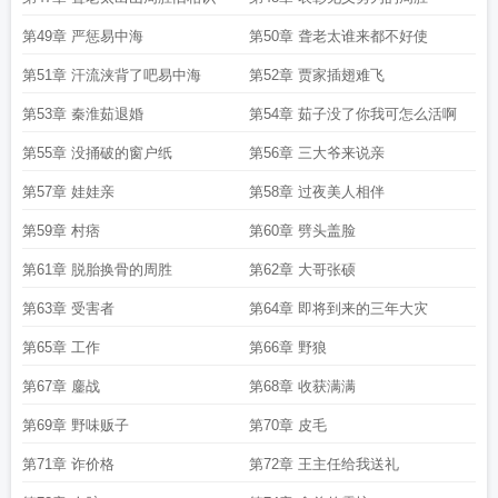
第49章 严惩易中海
第50章 聋老太谁来都不好使
第51章 汗流浃背了吧易中海
第52章 贾家插翅难飞
第53章 秦淮茹退婚
第54章 茹子没了你我可怎么活啊
第55章 没捅破的窗户纸
第56章 三大爷来说亲
第57章 娃娃亲
第58章 过夜美人相伴
第59章 村痞
第60章 劈头盖脸
第61章 脱胎换骨的周胜
第62章 大哥张硕
第63章 受害者
第64章 即将到来的三年大灾
第65章 工作
第66章 野狼
第67章 鏖战
第68章 收获满满
第69章 野味贩子
第70章 皮毛
第71章 诈价格
第72章 王主任给我送礼