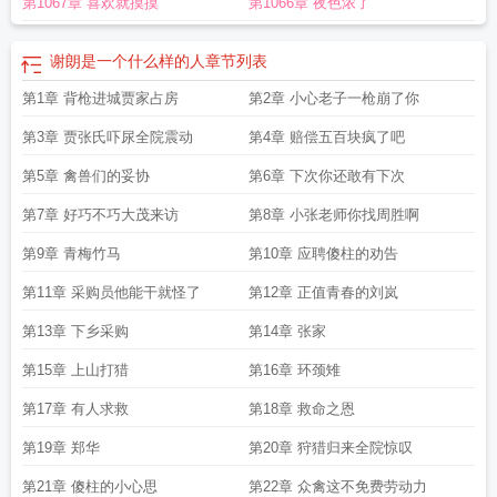
第1067章 喜欢就摸摸
第1066章 夜色浓了
谢朗是一个什么样的人
章节列表
第1章 背枪进城贾家占房
第2章 小心老子一枪崩了你
第3章 贾张氏吓尿全院震动
第4章 赔偿五百块疯了吧
第5章 禽兽们的妥协
第6章 下次你还敢有下次
第7章 好巧不巧大茂来访
第8章 小张老师你找周胜啊
第9章 青梅竹马
第10章 应聘傻柱的劝告
第11章 采购员他能干就怪了
第12章 正值青春的刘岚
第13章 下乡采购
第14章 张家
第15章 上山打猎
第16章 环颈雉
第17章 有人求救
第18章 救命之恩
第19章 郑华
第20章 狩猎归来全院惊叹
第21章 傻柱的小心思
第22章 众禽这不免费劳动力