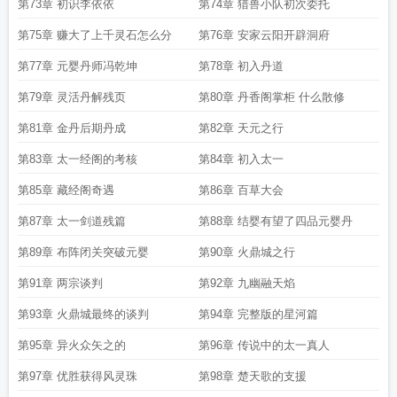
第73章 初识李依依
第74章 猎兽小队初次委托
第75章 赚大了上千灵石怎么分
第76章 安家云阳开辟洞府
第77章 元婴丹师冯乾坤
第78章 初入丹道
第79章 灵活丹解残页
第80章 丹香阁掌柜 什么散修
第81章 金丹后期丹成
第82章 天元之行
第83章 太一经阁的考核
第84章 初入太一
第85章 藏经阁奇遇
第86章 百草大会
第87章 太一剑道残篇
第88章 结婴有望了四品元婴丹
第89章 布阵闭关突破元婴
第90章 火鼎城之行
第91章 两宗谈判
第92章 九幽融天焰
第93章 火鼎城最终的谈判
第94章 完整版的星河篇
第95章 异火众矢之的
第96章 传说中的太一真人
第97章 优胜获得风灵珠
第98章 楚天歌的支援