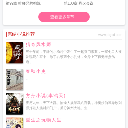
第99章 叶师兄的挑战
第100章 丹火会议
查看更多章节...
完结小说推荐
www.pigtxt.com
猎奇风水师
三十年前，平静的小渔村中发生了一起灭门惨案，一家七口人被
发现死在家中，除了右颈两个小孔外，全身上下再无半点伤
痕，...
春秋小吏
...
方舟小说(李鸿天)
庆历九年，天下大乱。恰逢人族禁武八百载，神魔妖仙等异族列
强打破人族封闭门户，瓜分神州大地。生...
重生之玩物人生
...