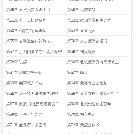
第49章 五层入口入则不回
第50章 枯荣道纹
第51章 九十日悟道结丹
第52章 欲加之罪何患无辞
第53章 仙霞宗的调查队
第54章 血祭之术
第55章 交手重生前的熟人
第56章 来自魔宗的邀请
第57章 洪剑阳慌了苏宸要入魔宗
第58章 初入魔宗
第59章 试探
第60章 北域魔宗竟有元婴修士
第61章 地脉之争开始
第62章 阵盘
第63章 幽冥教齐长老
第64章 元婴修士的追杀
第65章 太一经阁洪剑阳的秘密
第66章 姜之玄楞了这就不打了
第67章 苏宸 挣扎已经没意义了
第68章 北域沦陷封山百年
第69章 不舍十年之约
第70章 初入中州
第71章 赚灵石来多宝阁
第72章 天魔炼体术