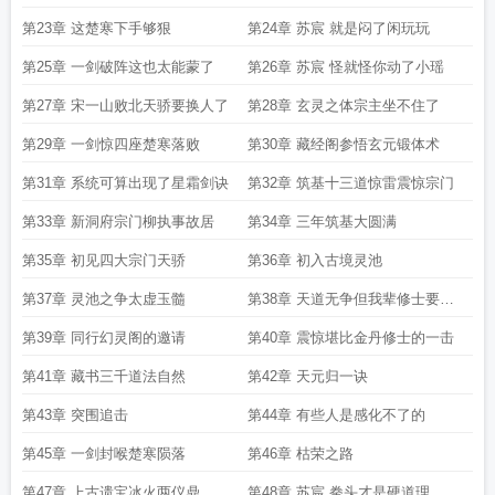
第23章 这楚寒下手够狠
第24章 苏宸 就是闷了闲玩玩
第25章 一剑破阵这也太能蒙了
第26章 苏宸 怪就怪你动了小瑶
第27章 宋一山败北天骄要换人了
第28章 玄灵之体宗主坐不住了
第29章 一剑惊四座楚寒落败
第30章 藏经阁参悟玄元锻体术
第31章 系统可算出现了星霜剑诀
第32章 筑基十三道惊雷震惊宗门
第33章 新洞府宗门柳执事故居
第34章 三年筑基大圆满
第35章 初见四大宗门天骄
第36章 初入古境灵池
第37章 灵池之争太虚玉髓
第38章 天道无争但我辈修士要争
一争
第39章 同行幻灵阁的邀请
第40章 震惊堪比金丹修士的一击
第41章 藏书三千道法自然
第42章 天元归一诀
第43章 突围追击
第44章 有些人是感化不了的
第45章 一剑封喉楚寒陨落
第46章 枯荣之路
第47章 上古遗宝冰火两仪鼎
第48章 苏宸 拳头才是硬道理