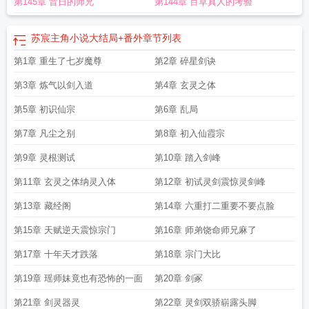
第145章 昔日的师兄
第144章 百草真人的考验
苏宸主角小说大结局+番外
章节列表
第1章 重生了七岁魔尊
第2章 碎星剑诀
第3章 炼气以剑入道
第4章 玄灵之体
第5章 初识仙宗
第6章 乱局
第7章 凡尘之别
第8章 初入仙霞宗
第9章 灵根测试
第10章 踏入剑峰
第11章 玄灵之体纳灵入体
第12章 初试灵剑震惊灵剑峰
第13章 藏经阁
第14章 六重打二重要不要点脸
第15章 天赋逆天震惊宗门
第16章 师弟饶命师兄麻了
第17章 十年天才跌落
第18章 宗门大比
第19章 瑶师妹竟也有恐怖的一面
第20章 剑冢
第21章 剑灵器灵
第22章 灵剑双骄崭露头脚