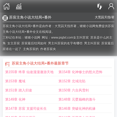
苏宸主角小说大结局+番外
大荒囚天指
/著
苏宸主角小说大结局+番外是由作者：大荒囚天指所著，猪猪小说网免费提供苏宸
主角小说大结局+番外全文在线阅读。
三秒记住本站：猪猪小说网 网址：www.pigtxt.com
女主叫苏宸
苏辰是什么的主
角
女主苏宸
苏宸最后结局如何
男主叫苏宸的名字有哪些
男主叫苏宸
苏宸最后
跟谁在一起了
主角苏宸的
作者苏宸央
苏宸主角小说大结局+番外
最新章节
第155章 终章 仙途漫漫遨游天地
第154章 化神修士的怒火恐怖
第153章 魔域
第152章 北域沦陷
第151章 踏入归途
第150章 六合风雪剑
第149章 化神
第148章 元婴巅峰的激斗
第147章 苏宸 支援司徒长生
第146章 突破化神的机缘