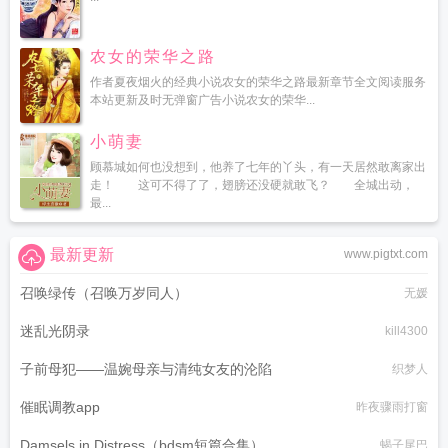
农女的荣华之路
作者夏夜烟火的经典小说农女的荣华之路最新章节全文阅读服务
本站更新及时无弹窗广告小说农女的荣华...
小萌妻
顾慕城如何也没想到，他养了七年的丫头，有一天居然敢离家出
走！ 这可不得了了，翅膀还没硬就敢飞？ 全城出动，
最...
最新更新
www.pigtxt.com
召唤绿传（召唤万岁同人）
无媛
迷乱光阴录
kill4300
子前母犯——温婉母亲与清纯女友的沦陷
织梦人
催眠调教app
昨夜骤雨打窗
Damsels in Distress（bdsm短篇合集）
蝎子尾巴