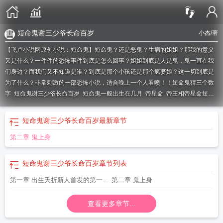
短命鬼谢三少爷长命百岁
小杰
/著
【飞卢小说网原创小说：短命鬼】短命鬼？还是恶鬼？生病的姐姐？那我的意义
又是什么？一件件的恐怖事件到底是怎么回事？姐姐到底是人是鬼，鬼一直在我
们身边？而我们又不知道是谁？到底是那个小孩还是那个疯婆娘？这一切到底是
为了什么？非常刺激的一部恐怖小说，适合晚上一个人看噢！！
短命鬼猜三个数
字
短命鬼谢三少爷长命百岁
短命鬼一般出生在几月
帝星命
帝王相帝星命短命
鬼
短命鬼长相
大长脖子刺棱腿不受穷短命鬼
短命鬼延寿免费阅读
我是京城第
一美人可惜是个短命鬼
谢家的短命鬼长命百岁了
短命鬼是哪个地方的方言
短命
短命鬼谢三少爷长命百岁
最新章节
鬼是指多少岁
短命鬼图片
雁长脖子支楞腿不受穷就短命鬼
短命鬼长命百岁了女
第二章 鬼上身
主是谁
短命鬼怨气太重
短命鬼英语怎么说
短命鬼气温下降猜三个数字
额头后
倾的人必是短命鬼
谢家的短命鬼
短命鬼怎么化解
短命鬼回家了
短命鬼成了他
的正缘唐洛洛
短命鬼是活不到多少岁
短命鬼免费阅读
短命鬼缩写英文
短命鬼
短命鬼谢三少爷长命百岁
章节列表
朱家心魔最后怎么样了
短命鬼的面相特征
短命鬼是谁的绰号
短命鬼的生肖
短
第一章 出生夭折新人首发的第一本
第二章 鬼上身
命鬼走
短命鬼气温下降是什么意思
短命鬼长命百岁了每人结局
短命鬼在修仙界
搞内卷
短命鬼超甜
短命鬼死了去了哪里
短命鬼的面相特征详解
短命鬼之家
短
小说
命鬼的雅称
雁长脖子只愣腿 不受穷也是短命鬼
查看更多章节...
几两命都是短命鬼
短命鬼成了
她正缘免费阅读
短命鬼裴笑最后和谁在一起了
长得就是个短命鬼
腊月龙不抬头