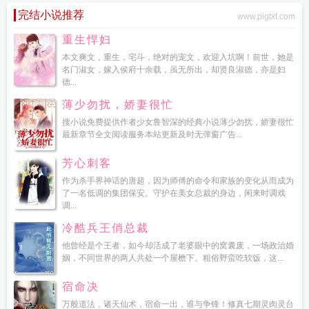
短命鬼
短命鬼是骂人的意思吗
连心眉男人短命鬼
短命鬼三个未婚夫悔疯了阅
完结小说推荐
www.pigtxt.com
读
短命鬼女人的面相
短命鬼是什么动物
短命鬼粤语怎么说
谢家短命鬼长命百
岁了结局
短命鬼的出生日期
短命鬼八字
重生我改嫁短命鬼
丙戌日为何是短命
重生悍妇
鬼
十灵根短命鬼
短命鬼打一准确生肖
短命鬼打一正确生肖
短命鬼的长命百
本文爽文，重生，宅斗，绝对的宠文，欢迎入坑啊！前世，她是
岁
短命鬼的4个表现
短命鬼的面相特点有哪些
短命鬼面向
她是乡下野丫头他是
名门淑女，嫁入侯府十余载，虽无所出，却贤良淑德，亦是妇
帝都短命鬼
短命鬼气温下降打三个数字
短命鬼的由来
短命鬼夫妇重生后嘎嘎乱
德...
杀
短命鬼和事佬病秧子书呆子
短命鬼的近义词
短命鬼算了长命百岁
帝王相
短
薄少勿扰，娇妻很忙
命鬼的命理特征
李不言和谁在一起了 谢家的短命鬼
精神病人其实是鬼
短命鬼
搜小说免费提供作者少女鲁智深的经典小说薄少勿扰，娇妻很忙
的含义是什么
谁懂啊病秧子短命鬼
短命鬼代表什么动物
短命鬼的女人面相
重
最新章节全文阅读服务本站更新及时无弹窗广告...
生后我改嫁短命鬼
短命鬼代表什么数字
短命鬼代表什么生肖
短命鬼和阎王
的
短命鬼不短命
短命鬼是做了什么孽
短命鬼夫君渡情劫总是失败
短命鬼的反
芳心刺客
义词是什么
七零修仙大佬闪婚炮灰短命鬼
穿书后我嫁给了短命鬼
广州市育才中
作为杀手界神话的唐超，因为师傅的命令和家族的变化从而成为
学的短命鬼
短命鬼长命百岁了
短命鬼txt
短命鬼打一数字
2024年腊月龙男短命
了一名低调的集团保安。守护在美女总裁的身边，闲来时调戏
鬼
短命鬼电影
短命鬼是多少岁
短命鬼夫君渡情劫总是失败免费阅读
她穿进修
调...
仙文成了个短命鬼
短命鬼英语翻译
短命鬼找替身
长胳膊拉不住短命鬼
短命鬼
冷酷兵王俏总裁
早死的面相图片
短命鬼夫君
短命鬼的英文怎样写
短命鬼绑定阳气系统
短命鬼
面相图片高清
兄妹怎么办
他曾经是个王者，如今却活成了老婆眼中的窝囊废，一场政治婚
短命鬼的特点
短命鬼的八字
短命鬼谢不惑黑化了
姻，不同世界的两人共处一个屋檐下。粗俗野蛮吃软饭，这...
吗
都是短命鬼
短命鬼是哪里的方言
植物人太子爷
短命鬼面相图片
10灵根短命
鬼
短命鬼要去祭拜吗?
穿成虐文女配那个短命鬼
全家都是短命鬼
短命鬼的逆转
宿命决
最新章节免费阅读全文
谢家的短命鬼长命百岁
谢家的短命鬼完结版
短命鬼夫君
万般道法，诸天仙术，宿命一出，谁与争锋！修真七期灵肉灵台
渡情劫总是失败 作者范月台
延长脖子次了腿不是受穷就是短命鬼
短命鬼有哪些