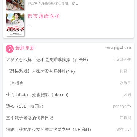
灵虚和合御剑履霜忘情期。秘...
特点
短命鬼的前世
短命鬼夫君渡情劫by墨宝非宝免费阅读
短命鬼是什么意
思
短命鬼的图片
短命鬼夫君总是渡劫失败
短命鬼郑家惨案凶手是谁
短命鬼意
都市超级医圣
思
丙申日女命短命鬼
短命鬼的逆转
短命鬼打一个数字
短命鬼会投胎吗
短命鬼
...
点子
短命鬼郑家灭门的真凶是谁啊
我全家都是短命鬼
短命鬼遇阎王
短命鬼和
斩尘缘的关系
短命鬼英文缩写
大长脖子大长腿
短命鬼专靠阳气续命阅读全文免
费阅读
短命鬼专靠阳气续命
短命鬼逆袭短剧免费观看
谢家短命鬼长命百岁讲的
什么
短命鬼王爷找个会算命的女人
短命鬼一般活到几岁
短命鬼的别称
短命鬼
最新更新
www.pigtxt.com
是什么生肖
短命鬼的特征
短命鬼谢三少爷长命百岁书评
李不言和谁在一起了谢
家的短命鬼
讨厌又怎么样，还不是要乖乖挨操（百合H）
广州育才中学的短命鬼
短命鬼家族
短命鬼王爷一身反骨
短命鬼阮
性无能天使
小五
短命鬼他长命了
短命鬼投胎来的孩子怎么相处
短命鬼用英语怎么说
短命
【恐怖游戏】人家才没有开外挂(NP)
梓易丫
鬼的图片大全
她是乡下野丫头
豪门假少爷不当短命鬼
乌鸦叫要出短命鬼
癸未
日己未时是短命鬼
可惜是个短命鬼
短命鬼长命百岁
短命鬼指什么生肖
短命鬼
一脉相承
水禾田
谢三爷是穿越的吗
开局成为短命鬼
短命鬼图片大全
家有长寿者 必有短命鬼
他
是帝都短命鬼
短命鬼打一动物
短命鬼是前世做了什么事
短命鬼欢颜
庚寅四大
生而为Beta，她很抱歉（abo np)
犬眉
短命鬼
女人几月出生是短命鬼
短命鬼特征
短命鬼一般是什么人
短命鬼面相
短
遭殃（1v1，校园h）
popofyhrfp
命鬼英文翻译
短命鬼什么意思
腊月龙短命鬼
短命鬼夫君渡情劫总是失败范月
台
短命鬼什么生肖
植物人太子爷被我吸醒了
短命鬼粤语
短命鬼用粤语怎么
三个婊子老婆的饲养日记
江听潮
说
短命鬼夫君渡情劫总是失败晋江
短命鬼英文
短命鬼附身会短命吗
大长脖子
细长腿不是受穷就是短命鬼
短命鬼在修仙界搞内卷免费阅读
短命鬼虫子
短命鬼
深陷于扶她美少女的辱骂疼爱之中（NP 高H）
甜甜仙贝
有什么特征
短命鬼会害人吗
短命鬼的面相
短命鬼投胎来的孩子
短命鬼的英