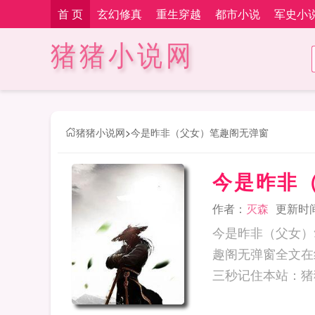
首 页
玄幻修真
重生穿越
都市小说
军史小
猪猪小说网
猪猪小说网
>
今是昨非（父女）笔趣阁无弹窗
今是昨非
作者：
灭森
更新时间：
今是昨非（父女）
趣阁无弹窗全文在