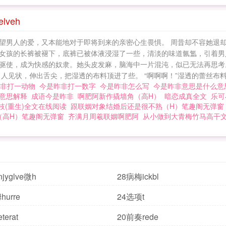
veh
望男人的爱，又本能地对于即将到来的亲密心生畏惧。 周昔却不容她退
女孩的长裤被褪下，底裤已被体液浸湿了一些，清淡的味道氤氲，引着男
驱使，成为快感的奴隶。她头皮发麻，脑海中一片混沌，似已无法再思考
见状，伸出舌尖，把湿透的布料顶进了些。 “啊啊啊！”湿透的蕾丝布料，
昨非打一动物
今是昨非打一数字
今是昨非怎么写
今是昨非意思是什么
的意思解释
成语今是昨非
啊肥阿新作撬墙角（高H）
暗恋成真全文
乐可
枝(重生)全文在线阅读
跟联姻对象结婚后还是很不熟（H）笔趣阁无弹窗
（高H）笔趣阁无弹窗
齐满月周羲联姻啊肥阿
从小做到大青梅竹马高干
jyglve微h
28病梅ickbl
urre
24选项t
erat
20前奏rede