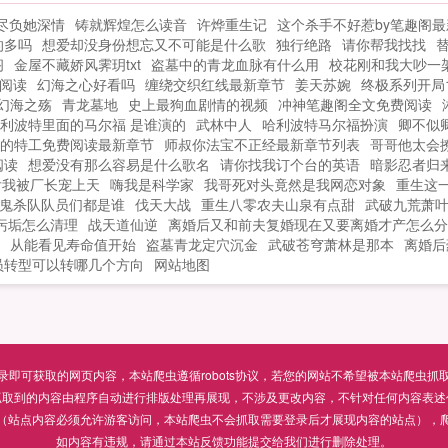
尽负她深情
铸就辉煌怎么读音
许烨重生记
这个杀手不好惹by笔趣阁
的多吗
想爱却没身份想忘又不可能是什么歌
独行绝路
请你帮我找找
阁
金屋不藏娇风霁玥txt
盗墓中的青龙血脉有什么用
校花刚和我大吵一
阅读
幻海之心好看吗
缠绕交织红线最新章节
姜天苏婉
终极系列开局
幻海之殇
青龙墓地
史上最狗血剧情的视频
冲神笔趣阁全文免费阅读
利波特里面的马尔福 是谁演的
武林中人
哈利波特马尔福扮演
卿不似
的特工免费阅读最新章节
师叔你法宝不正经最新章节列表
哥哥他太会
阅读
想爱没有那么容易是什么歌名
请你找我订个台的英语
暗影忍者归
后我被厂长宠上天
嗨我是科学家
我哥死对头竟然是我网恋对象
重生这
鬼杀队队员们都是谁
伐天大战
重生八零农夫山泉有点甜
武破九荒萧
污垢怎么清理
战天道仙逆
离婚后又和前夫复婚现在又要离婚才产怎么分
从能看见寿命值开始
盗墓青龙定穴沉金
武破苍穹萧林是那本
离婚后
员转型可以转哪几个方向
网站地图
可获取的网页内容，本站爬虫遵循robots协议，若您的网站不希望被本站爬虫抓取，可通过
抓取到的内容由程序自动进行排版处理再展现，不涉及更改内容，不针对任何内容表述
（站点内容必须允许游客访问，本站爬虫不会抓取需要登录后才展现内容的站点），
如内容有违规，请通过本站反馈功能提交给我们进行删除处理。