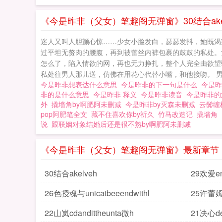
《今是昨非（父女）笔趣阁无弹窗》30结合akel
迷人又叫人胆颤心惊……少女小脸发白，瑟瑟发抖，她既渴
过平坦无赘肉的腰腹，再到被蕾丝内裤包裹的鼓鼓的私处。
怎么了，陷入情欲的网，再也无力挣扎，整个人完全由欲望
私处往男人那儿送，仿佛在用花心代替小嘴，和他接吻。 男人
今是昨非想表达什么意思
今是昨非的下一句是什么
今是
非的是什么意思
今是昨非 释义
今是昨非读音
今是昨非
外
撬墙角by啊肥阿未删减
今是昨非by灭森未删减
云鬓缠
pop阿肥笔全文
藏不住喜欢你by祈久
竹马改造记
撬墙角
说
跟联姻对象结婚后还是很不熟by啊肥阿未删减
《今是昨非（父女）笔趣阁无弹窗》最新章节
30结合akelveh
29欢爱en
26色授魂与unicatbeeendwithl
25许蕾姆h
22山岚cdandittheunta微h
21决心det