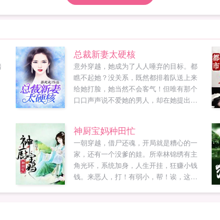
总裁新妻太硬核
踏
意外穿越，她成为了人人唾弃的目标。都
瞧不起她？没关系，既然都排着队送上来
给她打脸，她当然不会客气！但唯有那个
口口声声说不爱她的男人，却在她提出离
婚后，死死抓着她不放！得了我的人，你
就是我的傅太太。想走？没门！...
神厨宝妈种田忙
一朝穿越，借尸还魂，开局就是糟心的一
家，还有一个没爹的娃。所幸林锦绣有主
角光环，系统加身，人生开挂，狂赚小钱
钱。来恶人，打！有弱小，帮！诶，这位
大兄弟，怎么长的如此像我放大版的儿
子，等等，留下姓名来。暴富带大家过好
日子给儿子找个爹，齐活咯！...