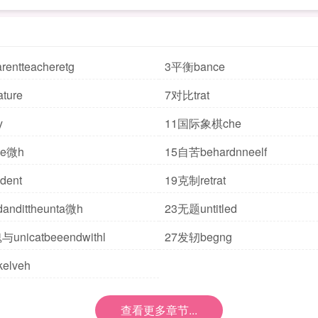
ntteacheretg
3平衡bance
ture
7对比trat
y
11国际象棋che
le微h
15自苦behardnneelf
dent
19克制retrat
ndittheunta微h
23无题untitled
unicatbeeendwithl
27发轫begng
elveh
查看更多章节...