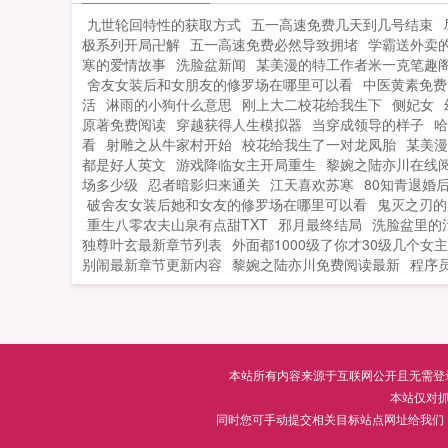
九世轮回特性的获取方式
五一高速免费几天到几号结束
极系列开局卍解
五一高速免费必然导致拥堵
学霸送外卖
寒的爱情故事
洗脸盆新闻
某美漫的特工作者米一克笔趣
舍友女装后和女朋友的修罗场在哪里可以看
中医黄素免费
活
淋雨的小狗什么意思
刚上大二校花给我生下
侧妃女
原著免费阅读
穿越获得人生模拟器
当穿成领导的样子
哈
看
射雕之从牛家村开始
校花给我生了一对龙凤胎
某美漫
都是好人英文
游戏降临女主开局重生
黎婉之陆亦川在线
场多少级
忍者暗影归来通关
江天喜欢苏寒
80知青退婚
破舍友女装后她和女友的修罗场在哪里可以看
鬼灭之刃的
重生八零农夫山泉有点甜TXT
邪月最终结局
洗脸盆里的
独尊叶玄最新章节列表
外面都1000级了你才30级几个女主
别闹最新章节更新内容
黎婉之陆亦川免费阅读最新
程序
本站所有内容来源于互联网公开且无需登录即
本站仅对
同时您可手动提交相关目标站点网址给我们