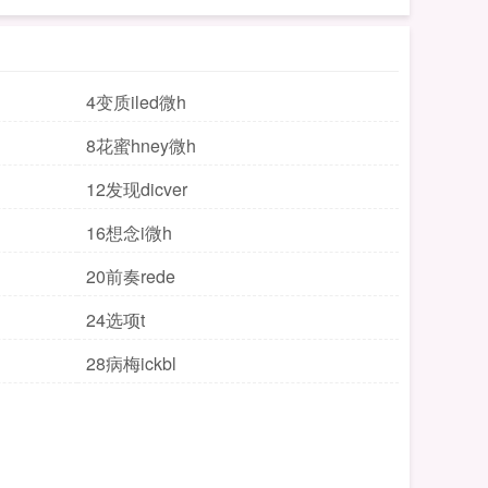
4变质iled微h
8花蜜hney微h
12发现dicver
16想念i微h
20前奏rede
24选项t
28病梅ickbl