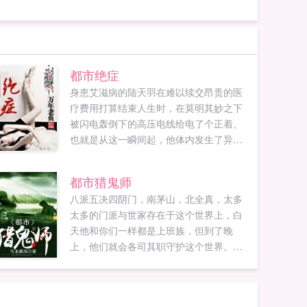
都市绝症
身患艾滋病的陆天羽在难以续交昂贵的医
疗费用打算结束人生时，在莫明其妙之下
被闪电轰倒下的高压电线给电了个正着。
也就是从这一瞬间起，他体内发生了异
变，新陈代谢开始加速原本被破坏殆尽的
免疫系统迅速恢复并且加强，而顽固难缠
都市猎鬼师
的HIV病毒也发生了异变，尤其是那双几乎
八派五决四阴门，南茅山，北全真，太多
失明的眼睛变得超乎想象。到底是命运的
太多的门派与世家存在于这个世界上，白
终结，还是奇迹的诞生？谁也不清楚。唯
天他和你们一样都是上班族，但到了晚
一知道的就是陆天羽的生活从此剧变，想
上，他们就会各司其职守护这个世界。他
要零距离的与他一同踏上奇异之旅，且尾
是地下世界的帝王，喜欢他的人有很多，
随其后探个究竟吧！...
有人，有鬼。讨厌他的人也有很多，有
神，有魔！天道之巅，我来，我见，我征