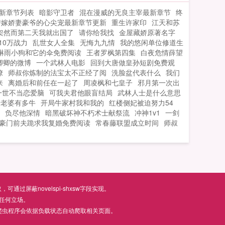
服！...
最新章节列表
暗影守卫者
混在漫威的无良主宰最新章节
终
替嫁娇妻豪爷的心尖宠最新章节更新
重生许家印
江天和苏
架然而第二天我就出国了
请你给我找
金屋藏娇原著名字
10万战力
乱世女人全集
无悔九九情
我的悠闲单位修道生
淋雨小狗和它的伞免费阅读
王者罗枫第四集
白夜危情薛望
卿卿的微博
一个武林人电影
回到大唐做皇孙短剧免费观
撩
师叔你炼制的法宝太不正经了阅
洗脸盆代表什么
我们
来
离婚后和前任在一起了
周凌枫和七皇子
邪月第一次出
一世不当恋爱脑
可我夫君他眼盲结局
武林人士是什么意思
叶老婆有多牛
开局牛家村我和我的
红楼侧妃被迫努力54
负尽他深情
暗黑破坏神不朽术士献祭流
冲神1v1
一剑
豪门前夫跪求我复婚免费阅读
常春藤联盟成立时间
师叔
屏蔽novelspi-shxsw字段实现。
任何立场。
爬虫程序会依据负载状态自动爬取相关页面。