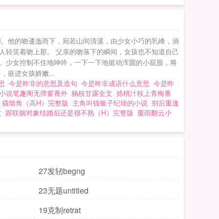
却。他的吻逶迤而下，宛若山间清溪，由少女小巧的乳峰，淌
人轻笑着吻上那。 父亲的吻落下的瞬间，女孩也不知道自己
。少女控制不住地呻吟，一下一下地挺动浑圆的小屁股，将
嵌进女孩娇嫩...
意思
今是昨非的意思及造句
今是昨非成语什么意思
今是昨
小说笔趣阁无弹窗番外
杨枝甘露全文
捻桃汁枝上青梅番
撬墙角（高H）完整版
主角叫钱银子纪琰的小说
别后重逢
文
跟联姻对象结婚后还是很不熟（H）完整版
覆雨翻云小
27发轫begng
23无题untitled
19克制retrat