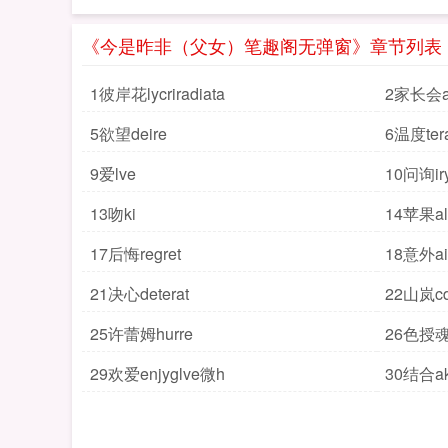
《今是昨非（父女）笔趣阁无弹窗》章节列表
1彼岸花lycriradiata
2家长会are
5欲望deire
6温度tera
9爱lve
10问询ir
13吻ki
14苹果a
17后悔regret
18意外ai
21决心deterat
22山岚cda
25许蕾姆hurre
26色授魂与
29欢爱enjyglve微h
30结合ak