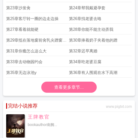
第23章沙发肏
第24章帮我戴避孕套
第25章客厅转一圈的边走边操
第26章找老婆去咯
第27章看着就能硬
第28章你能不能主动弄我
第29章抵在落地窗前肏乳尖蹭窗户
第30章捧着奶子夹着他的蹭
磨蹭
第31章你瘾怎么这么大
第32章迟早离婚
第33章去动物园约会
第34章吃老婆豆腐
第35章无边泳池y
第36章有人围观在水下高潮
查看更多章节...
完结小说推荐
www.pigtxt.com
王牌教官
bookauthor南阙...