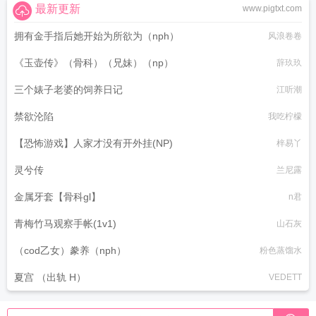
最新更新
www.pigtxt.com
拥有金手指后她开始为所欲为（nph）
风浪卷卷
《玉壶传》（骨科）（兄妹）（np）
辞玖玖
三个婊子老婆的饲养日记
江听潮
禁欲沦陷
我吃柠檬
【恐怖游戏】人家才没有开外挂(NP)
梓易丫
灵兮传
兰尼露
金属牙套【骨科gl】
n君
青梅竹马观察手帐(1v1)
山石灰
（cod乙女）豢养（nph）
粉色蒸馏水
夏宫 （出轨 H）
VEDETT