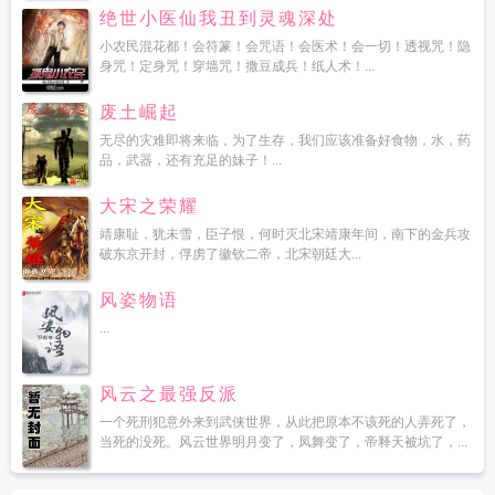
绝世小医仙我丑到灵魂深处
小农民混花都！会符篆！会咒语！会医术！会一切！透视咒！隐
身咒！定身咒！穿墙咒！撒豆成兵！纸人术！...
废土崛起
无尽的灾难即将来临，为了生存，我们应该准备好食物，水，药
品，武器，还有充足的妹子！...
大宋之荣耀
靖康耻，犹未雪，臣子恨，何时灭北宋靖康年间，南下的金兵攻
破东京开封，俘虏了徽钦二帝，北宋朝廷大...
风姿物语
...
风云之最强反派
一个死刑犯意外来到武侠世界，从此把原本不该死的人弄死了，
当死的没死。风云世界明月变了，凤舞变了，帝释天被坑了，...