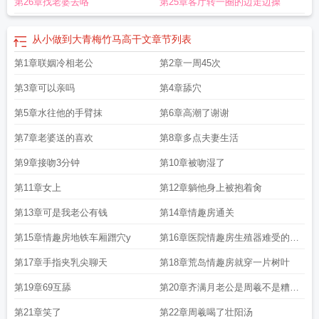
第26章找老婆去咯
第25章客厅转一圈的边走边操
从小做到大青梅竹马高干文
章节列表
第1章联姻冷相老公
第2章一周45次
第3章可以亲吗
第4章舔穴
第5章水往他的手臂抹
第6章高潮了谢谢
第7章老婆送的喜欢
第8章多点夫妻生活
第9章接吻3分钟
第10章被吻湿了
第11章女上
第12章躺他身上被抱着肏
第13章可是我老公有钱
第14章情趣房通关
第15章情趣房地铁车厢蹭穴y
第16章医院情趣房生殖器难受的病
人找护士
第17章手指夹乳尖聊天
第18章荒岛情趣房就穿一片树叶
第19章69互舔
第20章齐满月老公是周羲不是糟老
头子
第21章笑了
第22章周羲喝了壮阳汤