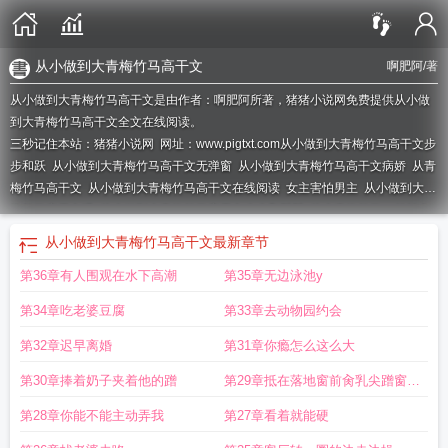
从小做到大青梅竹马高干文
啊肥阿
/著
从小做到大青梅竹马高干文是由作者：啊肥阿所著，猪猪小说网免费提供从小做
到大青梅竹马高干文全文在线阅读。
三秒记住本站：猪猪小说网 网址：www.pigtxt.com
从小做到大青梅竹马高干文步
步和跃
从小做到大青梅竹马高干文无弹窗
从小做到大青梅竹马高干文病娇
从青
梅竹马高干文
从小做到大青梅竹马高干文在线阅读
女主害怕男主
从小做到大青
梅竹马高干文温
从小做到大青梅竹马高干文步步和跃跃
从小青梅竹马一起长大
的
从小青梅竹马长大后在一起的甜宠文
从小做到大青梅竹马高干文将就
从小到
从小做到大青梅竹马高干文
最新章节
大青梅竹马的甜宠文
从小做到大青梅竹马高干文年上
从小到大青梅竹马
大青梅
第36章有人围观在水下高潮
第35章无边泳池y
竹马高干文
从小做到大青梅竹马高干文古文
从小做到大青梅竹马高干文墨上
白
从小做到大青梅竹马高干文时景深
从小做到大青梅竹马高干文谈欢时景深
从
第34章吃老婆豆腐
第33章去动物园约会
小到大的青梅竹马文
从小写到大的青梅竹马
从小到大青梅竹马的宠文
从小到大
青梅竹马的甜蜜宠文
从小做到大青梅竹马高干文女主长大后是明星
从小做到大
第32章迟早离婚
第31章你瘾怎么这么大
青梅竹马高干文谈欢
从小做到大青梅竹马高干文徐可欣
从小做到大青梅竹马高
第30章捧着奶子夹着他的蹭
第29章抵在落地窗前肏乳尖蹭窗户
干文古言
从小做到大青梅竹马高干文时冕
磨蹭
第28章你能不能主动弄我
第27章看着就能硬