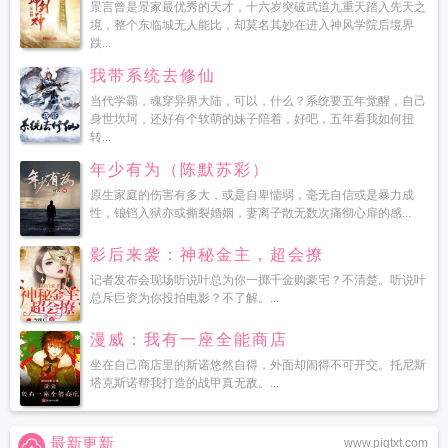
景言曾是景家最优秀的天才，十六岁突破武道九重天踏入先天之
境，整个东临城无人能比，却莫名其妙在进入神风学院后境界
跌...
我带系统去修仙
当代学霸，魂穿异界大陆，可以，什么？系统要五年觉醒，自己
身世坎坷，还好有个软萌的妹子陪着，好吧，五年看我如何扭
转...
年少有为（陈默苏彩）
原生家庭的伤害有多大，或是自卑懦弱，毫无自信或是暴力成
性，锒铛入狱亦或撕裂婚姻，妻离子散无数次痛彻心扉的感...
影后来袭：神秘金主，超会撩
记者发布会现场听说叶总为你一掷千金购豪宅？不清楚。听说叶
总斥巨资为你投拍电影？不了解。...
漫威：我有一座全能商店
坐在自己商店里的斯诺悠然自得，外面却闹得不可开交。托尼斯
塔克斯诺帮我打造的战甲真无敌。...
最新更新
www.pigtxt.com