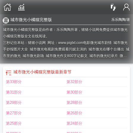
城市微光小橘猫完整版
乐乐陶陶
/著
城市微光小橘猫完整版是由作者：乐乐陶陶所著，猪猪小说网免费提供城市微光
小橘猫完整版全文在线阅读。
三秒记住本站：猪猪小说网 网址：www.pigtxt.com
电影微光城市剧情
城市微光
手抄报图片大全
城市微光电视剧免费观看闫妮主演的
城市微光在哪个台播出
城
市里的微光
城市微光剧场
城市微光作文800字记叙文
城市的微光纪录片
微光
城市简介
城市微光1-40集全免费
城市微光美好家园绘画
城市微光图片
微光城
市剧情解析
微光城市高清完整版
城市微光作文600
城市微光歌词
城市微光电
城市微光小橘猫完整版
最新章节
视剧免费观看全集
城市微光歌曲
城市微光电视剧免费观看
城市的微光作文
城
第33部分
第32部分
市微光作文600字
城市微光电视剧什么时候播出
城市微光小橘猫完整版
城市微
光致敬者手抄报
微光城市百度百科
城市微光作文
城市微光小橘猫短剧
微光城
第31部分
第30部分
市三部曲
城市微光什么意思
城市微光什么时候播出
城市的微光纪录片在哪儿
看
城市微光动漫全集
城市微光作文800字
城市微光电视剧第一集
城市微光歌
第29部分
第28部分
曲含义
微光城市2
城市微光电视剧免费播放
微光城市 电影
城市微光歌词是什
第27部分
第26部分
么歌
城市微光下的奋斗身影作文
微光城市完整版免费
城市微光电视剧
城市微
光这首歌表达什么意思
微光城市完整版
城市微光作文不少于600字
城市微光
第25部分
第24部分
600字
微光城市系列
城市微光电视剧在哪个台播出
城市微光短剧
微光城市评