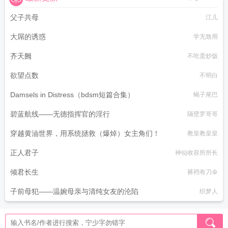
父子共母
江儿
大屌的诱惑
学无致用
齐天阙
不吃蛋炒饭
欲望点数
不明白
Damsels in Distress（bdsm短篇合集）
蝎子尾巴
碧蓝航线——无德指挥官的淫行
隔壁罗哥哥
穿越黄油世界，用系统拯救（爆焯）女主角们！
教皇教皇皇
正人君子
神仙收容所所长
倾君长生
裤裆有刀伞
子前母犯——温婉母亲与清纯女友的沦陷
织梦人