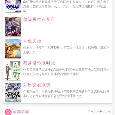
南明冥帝遭遇暗算重生于同名同性的方天身上，但谁知道方天居
然是出名的废物赘婿。从此，方天一改之前废物模样，张狂至
极...
超级医生在都市
...
万象天劫
妖神出，神魔至，冰王现世，灭莲迟，搅天道，撼神势，巅峰路
上破天知。...
我曾赠你以时光
作者紫风琳的经典小说我曾赠你以时光最新章节全文阅读服务本
站更新及时无弹窗广告小说我曾赠你以时...
万界交易系统
作者浮生半日闲的经典小说万界交易系统最新章节全文阅读服务
本站更新及时无弹窗广告小说错过继承亿万...
最新更新
www.pigtxt.com