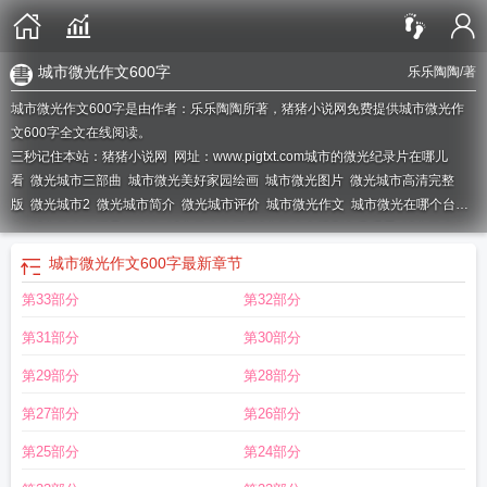
城市微光作文600字
乐乐陶陶
/著
城市微光作文600字是由作者：乐乐陶陶所著，猪猪小说网免费提供城市微光作
文600字全文在线阅读。
三秒记住本站：猪猪小说网 网址：www.pigtxt.com
城市的微光纪录片在哪儿
看
微光城市三部曲
城市微光美好家园绘画
城市微光图片
微光城市高清完整
版
微光城市2
微光城市简介
微光城市评价
城市微光作文
城市微光在哪个台播
出
城市微光歌词是什么歌
城市微光歌词
城市微光电视剧免费观看
城市微光作
文600字
城市微光作文不少于600字
城市微光这首歌表达什么意思
城市微光作
城市微光作文600字
最新章节
文600
城市微光节目
城市微光1-40集全免费
城市微光小橘猫完整版
微光城市
第33部分
第32部分
完整版
城市微光剧场
城市微光作文800字记叙文
城市的微光作文
城市微光手
抄报图片大全
城市的微光纪录片
城市微光歌曲
电影微光城市剧情
城市微光歌
第31部分
第30部分
曲含义
城市微光什么时候播出
微光城市系列
城市微光下的奋斗身影作文
城市
微光电视剧免费观看闫妮主演的
城市微光电视剧免费播放
微光城市百度百科
微
第29部分
第28部分
光城市剧情解析
城市微光致敬者手抄报
城市微光作文800字
城市微光电视剧第
第27部分
第26部分
一集
城市里的微光
城市微光电视剧在哪个台播出
城市微光600字
城市微光电
视剧什么时候播出
城市微光电视剧
城市微光什么意思
微光城市完整版免费
城
第25部分
第24部分
市微光电视剧免费观看全集
城市微光短剧
城市微光动漫全集
微光城市 电影