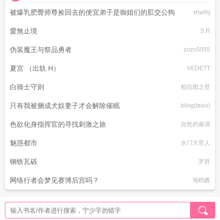
被爆乳肥臀师尊捡回去的便宜弟子是御姐们的肛交公狗
xhwlhj
愛無止境
S.R
伪装魔王与祭品勇者
zozo5055
夏宫 （出轨 H）
VEDETT
白骑士守则
柏拉图之壁
只有我被捆成犬奴妻子才会解除催眠
bling(tasis)
色欲化身指挥官的寻找刺激之旅
自然的曲调
魅惑都市
水门大官人
钢铁瓦砾
罗群
网络行者会梦见赛博后宫吗？
海鸥酱