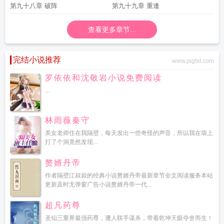
第九十八章 破阵
第九十九章 重逢
查看更多章节...
完结小说推荐
www.pigtxt.com
罗依依和沈敬岩小说免费阅读
...
林雨薇秦守
美女老师住在我隔壁，每天发出一些奇怪的声音，所以我在墙上
打了个洞竟然发现...
赘婿丹帝
作者隔壁江叔叔的经典小说赘婿丹帝最新章节全文阅读服务本站
更新及时无弹窗广告小说赘婿丹帝一代...
超凡药尊
圣仙三重界最强药尊，遭人联手谋杀，带着乾坤天眼夺舍而生！