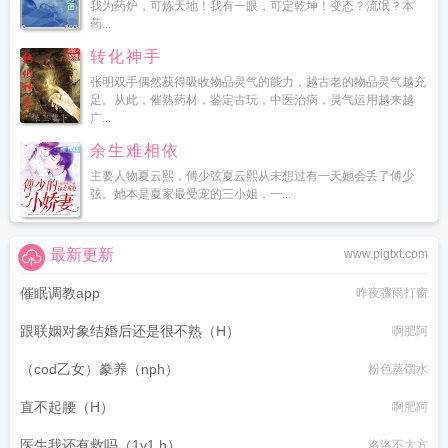
我为药炉，可炼天地！我有一眼，可定乾坤！变态？流氓？本
药...
转化神手
张明双手偶然获得吸收物品灵气的能力，越古老的物品灵气越充
足。从此，催熟药材，鉴定古玩，中医治病，灵气运用越来越
广...
余生难相依
主要人物夏云熙，傅少弦夏云熙从未想过有一天她会丢了傅少
弦。她本是夏家最受宠的三小姐，一...
最新更新
www.pigtxt.com
催眠调教app
昨夜骤雨打窗
跟联姻对象结婚后还是很不熟（H）
啊肥阿
（cod乙女）豢养（nph）
粉色蒸馏水
直不起腰（H）
啊肥阿
医生我还有救吗（1v1 h）
洛洛不大方