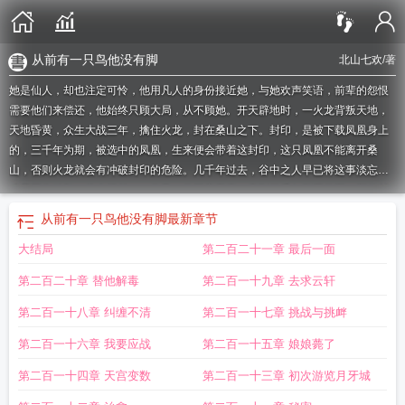
从前有一只鸟他没有脚
北山七欢
/著
她是仙人，却也注定可怜，他用凡人的身份接近她，与她欢声笑语，前辈的怨恨
需要他们来偿还，他始终只顾大局，从不顾她。开天辟地时，一火龙背叛天地，
天地昏黄，众生大战三年，擒住火龙，封在桑山之下。封印，是被下载凤凰身上
的，三千年为期，被选中的凤凰，生来便会带着这封印，这只凤凰不能离开桑
山，否则火龙就会有冲破封印的危险。几千年过去，谷中之人早已将这事淡忘，
或是因为默契，从未提起，一代又一代平安无事，直到三千年期限将至，新的封
印者诞生……
从前有只小凤鸟歌词
从前有只小鸟的故事
从前有一只鸟自己飞不
从前有一只鸟他没有脚
最新章节
高于是下了一窝蛋
从前有只鸟没有脚飞啊飞
从前有只小凤鸟短剧
很想学一
大结局
第二百二十一章 最后一面
套
从前有一只凤凰想要涅槃
从前有只小凤鸟40集剧情介绍
从前有一只美丽的小
鸟
很想学一套不平凡的本领
从前有一只小鸟
它想学点本领
从前有一只鸟他没
第二百二十章 替他解毒
第二百一十九章 去求云轩
有脚
从前有只小凤鸟 北山七欢
从前有一只小鸡
有一只美丽的小鸟
从前有只小
凤鸟短剧视频
从前有只小凤鸟短剧视频大全
从前有个小鸟
从前有一只神鸟
从
第二百一十八章 纠缠不清
第二百一十七章 挑战与挑衅
前有只小凤鸟短视频
从前有只小凤鸟短剧视频播放
从前有只小鸡
从前有只小凤
第二百一十六章 我要应战
第二百一十五章 娘娘薨了
鸟是什么歌
第二百一十四章 天宫变数
第二百一十三章 初次游览月牙城