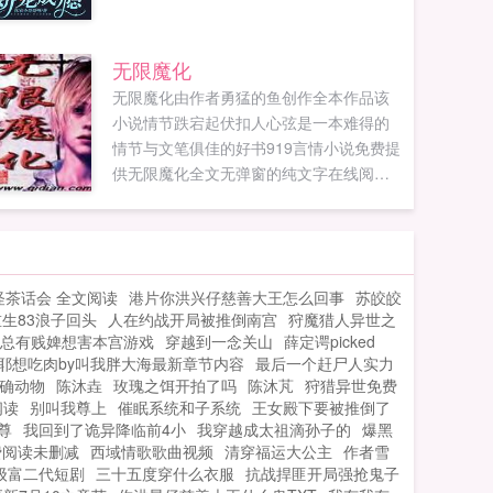
无限魔化
无限魔化由作者勇猛的鱼创作全本作品该
小说情节跌宕起伏扣人心弦是一本难得的
情节与文笔俱佳的好书919言情小说免费提
供无限魔化全文无弹窗的纯文字在线阅
读。...
怪茶话会 全文阅读
港片你洪兴仔慈善大王怎么回事
苏皎皎
生83浪子回头
人在约战开局被推倒南宫
狩魔猎人异世之
总有贱婢想害本宫游戏
穿越到一念关山
薛定谔picked
耶想吃肉by叫我胖大海最新章节内容
最后一个赶尸人实力
确动物
陈沐垚
玫瑰之饵开拍了吗
陈沐芃
狩猎异世免费
阅读
别叫我尊上
催眠系统和子系统
王女殿下要被推倒了
尊
我回到了诡异降临前4小
我穿越成太祖滴孙子的
爆黑
费阅读未删减
西域情歌歌曲视频
清穿福运大公主
作者雪
级富二代短剧
三十五度穿什么衣服
抗战捍匪开局强抢鬼子