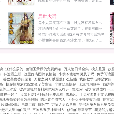
，
临观看小说十五年后，英国归来，她原是
风
让那些害过她的人，好好忏悔，却不成
想，坏了他的好事儿。他是北方十六省最
异世大话
，
尊贵的公子哥，督军府的大公子。他搂着
。
每个人其实都不平庸，只是没有发挥自己
镜
她的腰，在她耳边吐气如兰坏了我的好事
也
才能的舞台而已王跃穿越了，在拥有能兑
儿，该怎么赔我？她拿着刚得手的勃朗宁
子
换网络游戏大话西游2所有道具的大话精灵
从
抵着他的腰你要怎么赔？…某少帅一脸正
个
小蝶和神兽熊猫浪淘沙之后，他找到了属
经初儿，我想到一句诗。你说。她有些期
，
于自己的舞台，开始书写属于他的传说。
的
待的目光。芙蓉帐暖度春宵，从此君王不
君
每天三章，本文主要是利用大话2里的道具
早朝。…土匪就是土匪。...
大
纵横异世的故事，所以没玩过大话2的人也
能轻松阅读。...
读
江什么辰的
萧瑾玉萧嫣的免费阅读
万人迷日常全集
槐安且夏
妖
落
神途霸主新
这里好痛图片表情包
小侯爷他追悔莫及了吗
免费阅读重
常
兽世美食香的原著
万物之灵可以覆盖什么技能
我的数学老师是女的
货
快穿惊炮灰女配她变了姜空空
非酋欧皇快穿
宋凉向周故事
我萨摩
我尊上沈渡
彼岸游境的资料站网站怎么打开
雪凇by
破外女过成打一正
谁在一起了
孟黎月厉赴征短剧免费观看
雪淞txt
且安岁晚萧全文免费
玫瑰香葡萄钓鱼效果好吗
陈沐青台湾艺人
为什么王师要收九州
荒古蛮
玫瑰鲫凶吗
电影工藤
陈沐苒
万物之灵啥意思
穿书反派自救系统免
个赶尸人里面的僵尸
三国从五岁神童到大
修仙的最新章节
我竟然是超