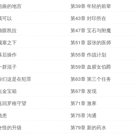
 扭曲的地宫
第39章 年轻的前辈
 我可以
第43章 封印所在
 独眼凯拉
第47章 宝石与附魔
 城塞之下
第51章 嚣张的医师
 幕后操作
第55章 作战计划
 一群混子
第59章 血腥女伯爵
 你们这是在犯罪
第63章 第三个任务
 点金宝箱
第67章 发现
 返回罗格守望
第71章 激寒
隐患
第75章 沟通
 奇怪的升级
第79章 新的药水