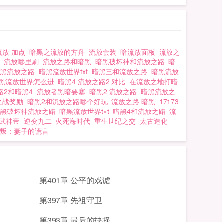
流放 加点
暗黑之流放的方舟
流放套装
暗流放面板
流放之
备
流放哪里刷
流放之路和暗黑
暗黑破坏神和流放之路
暗
暗黑流放之路
暗黑流放世界txt
暗黑三和流放之路
暗黑流放
黑流放世界怎么进
暗黑4 流放之路2 对比
在流放之地打暗
路2和暗黑4
流放者黑暗要塞
暗黑2 流放之路
暗黑流放之
之战奖励
暗黑2和流放之路哪个好玩
流放之路 暗黑
17173
暗黑破坏神流放之路
暗黑流放世界t×t
暗黑4和流放之路
流
武神帝
逆变九二
火死海时代
重生世纪之交
太古造化
叛：妻子的谎言
第401章 公平的戏谑
第397章 先祖守卫
第393章 最后的抉择