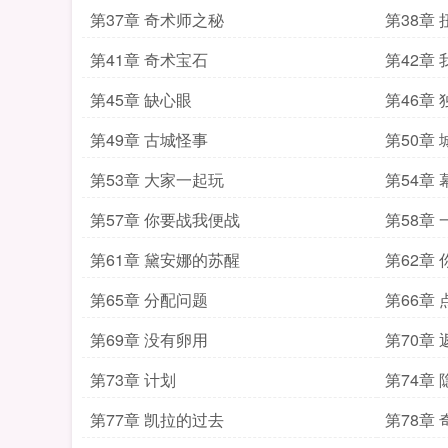
第37章 奇术师之秘
第38章
第41章 奇术宝石
第42章
第45章 缺心眼
第46章
第49章 古城怪事
第50章
第53章 大家一起玩
第54章
第57章 你要战我便战
第58章
第61章 黛安娜的苏醒
第62章
第65章 分配问题
第66章
第69章 没有卵用
第70章
第73章 计划
第74章 
第77章 凯拉的过去
第78章