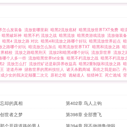
界怎么发装备
流放套哪里刷
暗黑2流放底材
暗黑流放世界TXT免费
暗
路 暗黑破坏神
暗黑不朽 流放之战
暗黑流放
暗黑类游戏流放
流放做装
路
暗黑4 流放之路 对比
暗黑4和流放之路哪个好玩
暗黑流放世界起点
放之路哪个好玩
暗流放怎么加点
暗黑流放世界TXT
暗黑和流放之路
暗
世界精校
流放之路暗黑刑天
流放2和暗黑4哪个好玩
流放异世界
流放之
路哪个人多一些
流放暗黑世界txt全集
暗黑不朽流放之战
暗黑不朽流放
黑2
流放怎么打
流放挖矿还是刷异界收益高
暗黑2重制版和流放之路
王
逆道丹神
拯救世界的黑科技狂人
诸天杀戮商城
系统之我是妲己
丹
变成少女的我决定颠覆二次元
原初之暗
诡秘道人
狙猎神王
死亡诡域
背
章 忘却的真相
第402章 鸟人上钩
章 创世者之梦
第398章 全部曹飞
章 那个开辟道路的男人
第394章 我不做德鲁伊啦