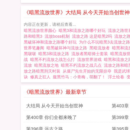
《暗黑流放世界》大结局 从今天开始当创世神
内容正在更新，请稍后查看...
暗黑流放世界颜心
暗黑3和流放之路哪个好玩
流放之路世
路和暗黑3
流放boss机制
流放之路 这是暗黑2吗
流放之
黑破坏神和流放之路哪个好玩
为什么不玩暗黑3去流放之
世界笔趣阁
暗黑破坏神与流放之路
黑暗流放者
暗黑和流
黑啵啵
暗黑3和流放之路
流放者黑暗骑士套装
暗黑流放
战
暗黑不朽流放之战怎么打
流放世界游戏
暗黑和流放之
流放
暗黑流放之地
暗黑不朽流放之战几点
流放之路和暗
放之路暗黑刑天时装
从僵尸先生开始的无限掠夺
我是武球
诀
修真之狂人
腹黑竹马：小青梅，萌翻了！
浮土绘卷
《暗黑流放世界》最新章节
大结局 从今天开始当创世神
第403
第400章 你们全都来晚了
第399
第396章 远古之路
第395