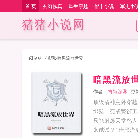
首 页
玄幻修真
重生穿越
都市小说
军史小
猪猪小说网
猪猪小说网
>
暗黑流放世界
暗黑流放
作者：
青铜深渊
更新
顶级箭神意外穿越
绑架，变成繁衍工
只能射爆天堂鸟人
来试试？