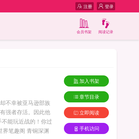
注册
登录
会员书架
阅读记录
加入书架
章节目录
却不幸被亚马逊部族
有强者存活。因此他
立即阅读
手不能玩近战的！你过
手机访问
流放世界笔趣阁 青铜深渊