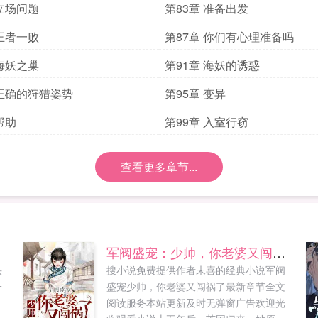
 立场问题
第83章 准备出发
 王者一败
第87章 你们有心理准备吗
 海妖之巢
第91章 海妖的诱惑
 正确的狩猎姿势
第95章 变异
帮助
第99章 入室行窃
查看更多章节...
军阀盛宠：少帅，你老婆又闯祸了
头
搜小说免费提供作者末喜的经典小说军阀
一
盛宠少帅，你老婆又闯祸了最新章节全文
阅读服务本站更新及时无弹窗广告欢迎光