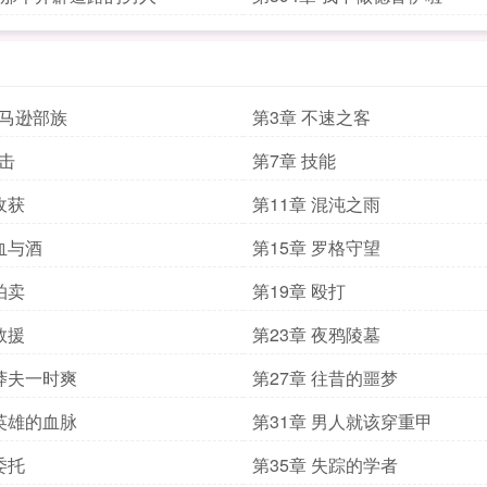
亚马逊部族
第3章 不速之客
伏击
第7章 技能
收获
第11章 混沌之雨
 血与酒
第15章 罗格守望
拍卖
第19章 殴打
救援
第23章 夜鸦陵墓
 莽夫一时爽
第27章 往昔的噩梦
 英雄的血脉
第31章 男人就该穿重甲
委托
第35章 失踪的学者