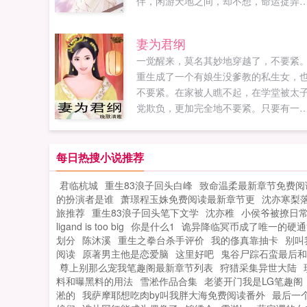
伴，闲游天地之间，却不想，命运捉弄
与那人痴缠一生，难以分离。他，是呼
唤雨站在权力巅峰的鬼才魔尊，唯我独
妻为君纲
尊，漠视六界，却独独让那一人入了眼
一觉醒来，莫名其妙地穿越了，不要紧
上穷碧落下黄泉，虽九死其犹未悔。蓝
重生成了一个有娘生没爹教的私生女，
说前世，害我者，我必还之今生，爱我
不要紧。在家被人瞧不起，在学堂被太
者，我必护之！北堂君临说镜儿，那我
党欺负，更加完全地不要紧。只要有一
前世护你到今生，你是不是该以身相许
彪悍的娘亲，再有一个同样彪悍的姐姐
了？蓝镜伸手聘礼拿来！某男恬不知耻
有朝一日，终还是可以妻为夫纲，妻为
送上自己的爪子我啊，我就是最好的聘
纲。★晚晚滴新书感帝恩上传咯，欢迎
每日热搜小说推荐
礼，镜儿你喜欢吗？蓝镜滚！...
家光临，直通车在下面...
君临杭城
重生83浪子回头白峰
致命温柔最新章节免费阅
的扮演者是谁
萧璟程玉姝免费阅读最新章节更
沈亦寒梨
旅推荐
重生83浪子回头笔下文学
沈亦稚
小侯爷被撩日
ligand is too big
你是什么1
诡异降临冥币成了唯一的硬通
划分
陈沐溪
重生之拳台杀手评价
我的俢真靠抽卡
别叫
阅读
原著男主他是恋爱脑
这里好吧
鬼谷尸踪石蛮最后和
尊上别那么宠我笔趣阁最新章节列表
狩猎采集异世大陆
料和曝黑料的用法
雪淞作品合集
老婆开门我是LG笔趣阁
淞的
我萨摩耶想吃肉by叫我胖大海免费阅读番外
最后一