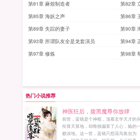
第81章 麻烦制造者
第82章
第85章 海妖之声
第86章
第89章 失踪的妻子
第90章
第93章 所谓队友全是龙套演员
第94章
第97章 修炼
第98章 
热门小说推荐
神医狂后，腹黑魔尊你放肆
前世，蓝镜是个神棍，顶着玄学天才的
衔算天算地，却唯独漏算了人心，输的
败涂地。这一世，蓝镜只想花鸟鱼虫为