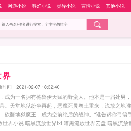
说
网游小说
科幻小说
灵异小说
言情小说
其他小说
世界
时间：2021-02-07 18:32:40
，成为一名拥有德鲁伊天赋的野蛮人。他本是一届处男，
具。天堂地狱纷争再起，恶魔死灵卷土重来，流放之地唯
，砍翻地狱魔王，成为空前绝后的战神。“谁告诉你弓箭
” 暗黑流放世界小说 暗黑流放世界txt 暗黑流放世界云盘 暗黑