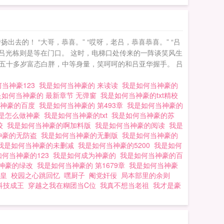
的！ “大哥，恭喜。” “哎呀，老吕，恭喜恭喜。” “吕
吕光栋则是等在门口。 这时，电梯口处传来的一阵谈笑风生
五十多岁富态白胖，中等身量，笑呵呵的和吕亚华握手。 吕
当神豪123
我是如何当神豪的 来读读
我是如何当神豪的
是如何当神豪的 最新章节 无弹窗
我是如何当神豪的txt精校
当神豪的百度
我是如何当神豪的 第493章
我是如何当神豪的
是怎么做神豪
我是如何当神豪的txt
我是如何当神豪的苏
校
我是如何当神豪的啊加料版
我是如何当神豪的阅读
我是
神豪的无防盗
我是如何当神豪的无删版
我是如何当神豪的
我是如何当神豪的未删减
我是如何当神豪的5200
我是如何
如何当神豪的123
我是如何成为神豪的
我是如何当神豪的百
神豪的绿改
我是如何当神豪的 第1679章
我是如何当神豪
皇
校园之心跳回忆
嘿厨子
阉党奸佞
局本部里的余则
科技成王
穿越之我在糊团当C位
我真不想当老祖
我才是豪