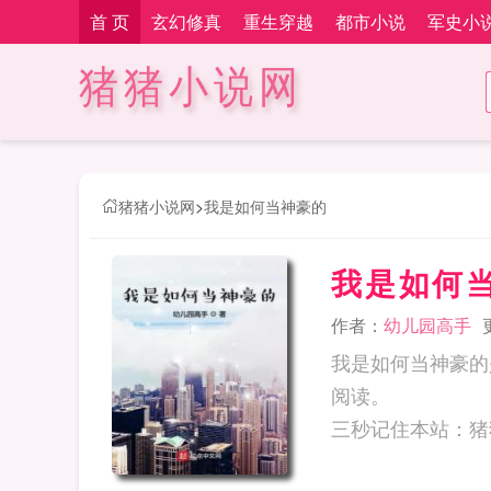
首 页
玄幻修真
重生穿越
都市小说
军史小
猪猪小说网
猪猪小说网
>
我是如何当神豪的
我是如何
作者：
幼儿园高手
我是如何当神豪的
阅读。