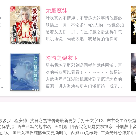
荣耀魔徒
神
叶欢真的不情愿，不管多大的事情他都必
更
须插上一脚，不论多牛x的人物，他也必须
，
硬着头皮拼一拼，而且打赢之后还得牛气
哄哄地说一句皈依吧，我是你的信仰可是
罗
没办法，这就是旦哥的要求，荣耀，传
指
教，出风头这年头，给人打工不容易！...
网游之锦衣卫
瞎
一
新书我练了辟邪剑谱同样的武侠网游，喜
誓
欢的书友可以看看！～～～～～～曾易进
儿
安
入武侠网游江湖随机属性到了厄运缠身的
0
福源，进入游戏被所有门派拒绝，成了开
过
服最大的悲剧男，为了点小钱做任务，无
上
州
意中加入了锦衣卫，开始了卑鄙无耻的网
对
与
游生涯。...
众
数多少
程安帅
抗日之煞神传奇最新更新手打全文字TX
布衣公主终极
席
的优缺点
给自己写的起书名
天剑党
四合院之我是贾东旭亲
种胡萝卜
）
美少女
国民女神夜纯熙全文更新时间
西游 cp是猴哥
主角光环恐怖如斯
的