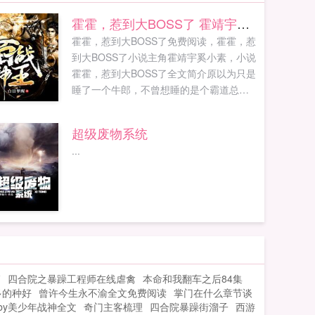
霍霍，惹到大BOSS了 霍靖宇奚小素
霍霍，惹到大BOSS了免费阅读，霍霍，惹
到大BOSS了小说主角霍靖宇奚小素，小说
霍霍，惹到大BOSS了全文简介原以为只是
睡了一个牛郎，不曾想睡的是个霸道总
裁。看到霍靖宇含着冰霜的脸，奚小素想
光脚不怕穿鞋的，自从妈妈过世，爸爸被
超级废物系统
心机婊后妈，白莲花妹妹抢走了，她也被
...
赶出家门，现在就光棍一个。她不仅敢...
篇
四合院之暴躁工程师在线虐禽
本命和我翻车之后84集
多的种好
曾许今生永不渝全文免费阅读
掌门在什么章节谈
by美少年战神全文
奇门主客梳理
四合院暴躁街溜子
西游