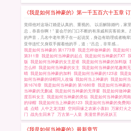
《我是如何当神豪的》第一千五百六十五章 订
觉得他对这场订婚是认真的、重视的。 以后解除婚约，家里人
总，恭喜你啊！” 宴会厅的门口不断的有亲戚和宾客前来。
的声音，几名中老年男子在一起说笑，身边有助理或者晚辈
亚华连忙欠身双手握着他的手，道：“吕总，非常感...
我是如何当神豪的 第1773章
我是怎样做神豪的
我是如何
第311章
我是如何当神豪的起点
我是如何当神豪的TXT
版
我是如何当神豪的女主是谁
我是如何当神豪的加料版
怎么样
我是如何当神豪的女主
我是如何当神豪的笔趣阁
晴
我是如何当神豪的加料
我是如何当神豪的123读
我是
如何当神豪的绿帽同人改编
我如何当上神豪的
我是如何
第1676章
我是如何当神豪的 第1680章
我是如何当神豪
当神豪的无删减
我是如何当神豪的无弹窗
我是如何做神豪
度百科女主
我是如何当神豪的类似
我是如何当神豪的周
的绿帽
我是如何当上神豪的123
我是如何当神豪的免费
成
点蜡
人中之龙沈默
空间田缘之农家小寡妇
万家灯火
门
战先生回来了
万古第一人皇
美漫世界的巫妖王
《我是如何当神豪的》最新章节