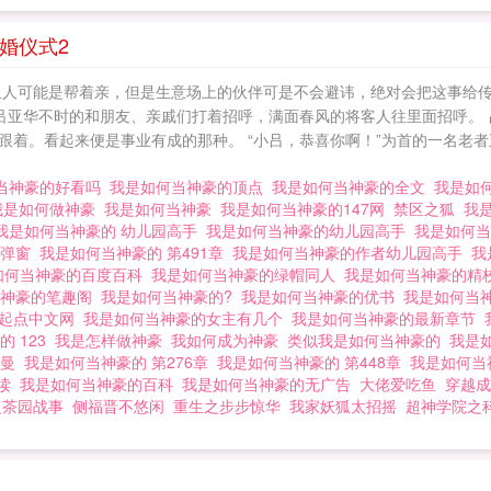
婚仪式2
可能是帮着亲，但是生意场上的伙伴可是不会避讳，绝对会把这事给传扬出去
吕亚华不时的和朋友、亲戚们打着招呼，满面春风的将客人往里面招呼。 
跟着。看起来便是事业有成的那种。 “小吕，恭喜你啊！”为首的一名老者
当神豪的好看吗
我是如何当神豪的顶点
我是如何当神豪的全文
我是如何
我是如何做神豪
我是如何当神豪
我是如何当神豪的147网
禁区之狐
我
我是如何当神豪的 幼儿园高手
我是如何当神豪的幼儿园高手
我是如何
无弹窗
我是如何当神豪的 第491章
我是如何当神豪的作者幼儿园高手
我
如何当神豪的百度百科
我是如何当神豪的绿帽同人
我是如何当神豪的精
当神豪的笔趣阁
我是如何当神豪的?
我是如何当神豪的优书
我是如何当
的起点中文网
我是如何当神豪的女主有几个
我是如何当神豪的最新章节
的 123
我是怎样做神豪
我如何成为神豪
类似我是如何当神豪的
我是
南曼
我是如何当神豪的 第276章
我是如何当神豪的 第448章
我是如何当
阅读
我是如何当神豪的百科
我是如何当神豪的无广告
大佬爱吃鱼
穿越成
之茶园战事
侧福晋不悠闲
重生之步步惊华
我家妖狐太招摇
超神学院之