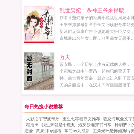
乱世枭妃：杀神王爷来撑腰
作者番茄炖栗子的经典小说乱世枭妃杀
王爷来撑腰最新章节全文阅读服务本站
新及时无弹窗广告小说她是大奸臣义女
京城最出名的女土匪，欺男霸女无恶不
作。他是大盛朝皇子，天下最可怕的修
王，冷心寡情杀戮成性。某日，女土匪
万夫
婚修罗王。世人欢呼绝配！魏青棠前世
曹安民，一个历史上少有记载的人物，
了眼，认贼作父，手刃亲兄，重活一世
个宛城之战中与曹昂一起殉职的曹氏子
复仇。渣男贱女轮番上，打马看花挨个
孙。前世青年曹鑫，就这么进入到了曹
揍！还有那黑心老贼，且待她羽翼丰时
民的身躯当中，在汉末浑浑噩噩般活了1
收！可，这位杀神王爷怎么回事？她不
年。什么？再有三年自己就要死了？什
是亲了个小嘴扑了个满怀，怎么就打包
么？几天后祖父曹嵩父亲曹德就要去徐
榻了？魏青棠惊恐状殿下我发誓这次绝
了？就要被陶谦部下杀死了？正当曹操
每日热搜小说推荐
是意外！云殊云淡风...
百官为老太公曹嵩大摆筵席之时，正当
火影之宇智波奇牙
重生七零糙汉文推荐
霸总悔疯全文字
文武欢声笑语的刹那，曹安民却是在宴
程浩田
我生来就是个魔丸
炮灰沙雕穿书日常
种胡萝卜
中突然放声大哭，并哭道老太公（曹嵩
恋爱
黄泉引by湜栖
掌门by九成新
主角光环恐怖如斯by
命不久矣。原本只想在乱世中混混日子