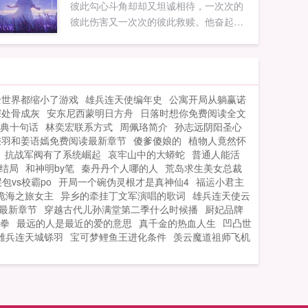
彼此勾心斗角却却又坦诚相待，一次次的
彼此伤害又一次次的彼此救赎。他奋起直
追，她止步不前。他深情似海，她却冷如
冰霜。当他心冷之际她却紧紧抓住他的手
amphellip他眉间微挑，缓缓勾唇一笑，扬
起的邪魅弧度ampldquo亲爱的，是你先招
全世界都缩小了游戏
雄兵连天使编年史
公寓开局从躺赢诺
惹...
深处骨成灰
安东尼西蒙明日方舟
日落时想你免费阅读全文
典十句话
林奕宏联系方式
周佩珞简介
孙志远阴阳圣心
乘羽和姜语嫣免费阅读最新章节
傻爹傻娘的
植物人竟然怀
抗战军阀有了系统崛起
哀牢山中的大蟒蛇
普通人能活
大结局
和神明by笔
秦丹丹个人哪的人
荒岛求生美女总裁
包vs校霸po
开局一个碗伪灵根才是真神仙4
福运小君主
诡海之旅女主
异乡的牵挂丁文军演唱的歌词
雄兵连天使云
最新章节
穿越古代儿孙满堂第二季什么时候播
厨妃品牌
拳
最远的人是最近的爱的意思
真千金的热血人生
凹凸世
雄兵连天城铩羽
宝可梦鲤鱼王进化条件
羡云魔道祖师飞机