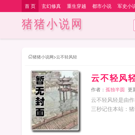
首 页
玄幻修真
重生穿越
都市小说
军史小
猪猪小说网
猪猪小说网
>
云不轻风轻
云不轻风
作者：
孤独半圆
更新
云不轻风轻是由作