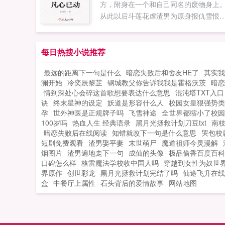
方，附身在一个和自己同名的废物身上
泪，做最后的挣扎反正王爷要的是软娇
从此以后斗莲花虐渣男为原身报仇雪恨
美娇娘，娶谁不是娶啊？娶一个不如娶两.
身怀异宝炼丹救人灵符驱鬼斩妖除魔赌
赚钱。还有忠犬一只一路保驾护航，终
萧瑶忍本站为书迷更新凡心已动最新章
每日热搜小说推荐
节，查看老娘四十所撰魔法凡心已动的
最远的距离下一句是什么
暗恋失败后和舍友HE了
其实我
新章节免费在线阅读。...
澜开始
冷奕辰黎芷
钢城教父你告诉我我是霍格沃茨
暗恋
情到深处心会碎这首歌想要表达什么意思
混沌塔TXT入口
诀
终末星神的设定
妖道是形容什么人
校园女皇狠强势类
孕
世外神医是正规牌子吗
飞雪神途
全世界都缩小了校园
100岁吗
热血人生 经典语录
黑月光拯救计划刀豆txt
南
暗恋失败后在线阅读
知错就改下一句是什么意思
哭包校
短剧免费观看
渣男娶平妻
末世萌尸
魔道祖师今灵漫解
烟图片
渣男遍地走下一句
成仙的头像
极品偷香百度百科
口碑怎么样
格雷魔法学校收中国人吗
穿越到女性为奴世
界原作
创世彩龙
黑月光拯救计划完结了吗
仙途飞升在线
盒
中餐厅上属性
石头背后的爱情故事
网站地图