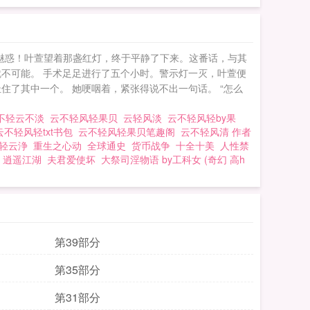
魅惑！叶萱望着那盏红灯，终于平静了下来。这番话，与其
不可能。 手术足足进行了五个小时。警示灯一灭，叶萱便
了其中一个。 她哽咽着，紧张得说不出一句话。 “怎么
不轻云不淡
云不轻风轻果贝
云轻风淡
云不轻风轻by果
云不轻风轻txt书包
云不轻风轻果贝笔趣阁
云不轻风清 作者
轻云浄
重生之心动
全球通史
货币战争
十全十美
人性禁
逍遥江湖
夫君爱使坏
大祭司淫物语 by工科女 (奇幻 高h
第39部分
第35部分
第31部分