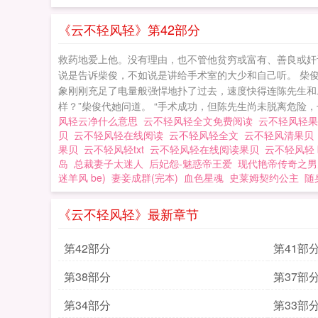
《云不轻风轻》第42部分
救药地爱上他。没有理由，也不管他贫穷或富有、善良或奸
说是告诉柴俊，不如说是讲给手术室的大少和自己听。 柴
象刚刚充足了电量般强悍地扑了过去，速度快得连陈先生和二
样？”柴俊代她问道。 “手术成功，但陈先生尚未脱离危险，
风轻云净什么意思
云不轻风轻全文免费阅读
云不轻风轻
贝
云不轻风轻在线阅读
云不轻风轻全文
云不轻风清果
果贝
云不轻风轻txt
云不轻风轻在线阅读果贝
云不轻风轻 
岛
总裁妻子太迷人
后妃怨-魅惑帝王爱
现代艳帝传奇之男
迷羊风 be)
妻妾成群(完本)
血色星魂
史莱姆契约公主
随
《云不轻风轻》最新章节
第42部分
第41部
第38部分
第37部
第34部分
第33部