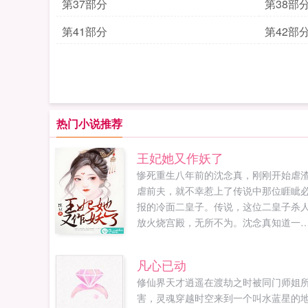
第37部分
第38部
第41部分
第42部
热门小说推荐
王妃她又作妖了
惨死重生八年前的沈念真，刚刚开始虐
虐前夫，就不幸惹上了传说中那位睚眦
报的冷面二皇子。传说，这位二皇子杀
放火烧宫殿，无所不为。沈念真知道一
别人都不知道的秘密，这位爷上辈子是
反而死的，她小心翼翼，想尽办法让其
凡心已动
动退婚。最后，成功的让二皇子将婚期
修仙界天才逍遥在渡劫之时被同门师姐
足提前了一年，迫不及待想将她这只披
害，灵魂穿越时空来到一个叫水蓝星的
白兔皮的小狐狸拆吃入腹。沈念真欲哭