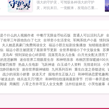
。
强大的守护灵，可驾驭各种强大的守护
的
。
灵，对抗末日。一觉醒来，发现自己重生
..
石
的夏言，恰巧赶上神话守护灵复苏，灵气
于
大爆发的时代，凭借着全知全能，上来就
开启无限守护灵权限，觉醒了几亿个守护
最
灵！孙悟空守护灵（SSS级）吾乃花果山美
是个什么的人视频作者
中餐厅无限金币钻石版
普通人可以活到几岁
猴王齐天大圣是也！玉皇大帝守护灵
了校草三年跟他告白了七次
全球变小生活变化
军阀系统卢小嘉
情到
（SSSS级）制霸六界，乃本帝之夙愿！元
夫人她是真豪门免费阅读全文
福运小郡主短剧全集播放
知错能改最经
始天尊守护灵（SSSSSSS级）入我玉虚
似
福运小郡主被团宠了最新章节更新
全世界都缩小了中文版全集
苏
宫，修我玄...
灵岛AI
情到深处会心碎原唱
流落荒岛女儿合集
白月光女配太漂亮了
枝的意思解释
迷你世界工萌眼星生存
和神明亲亲
布桐厉景琛暖婚100
霸被罚推荐
热血人生电影
飞跃神途
白玉成个人资料
无情道剑法
小哭
沈静玥秦向安
迷你世界眼神辅助
九州系列百科
重生白龙之吞噬进化
战少的溺宠小娇妻
妖道天才
掘地求生正版入口
和神明谈恋爱笔趣阁
界被送走的
雄兵连天刃7图片
和神明结怨漫画最新章节
打得一拳开是啥
阅读
周佩熙
八零之市井寻宝人全文免费
法外狂徒林北
小哭包被暴