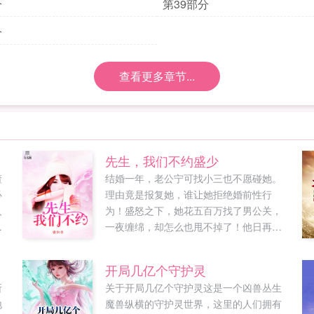
分
第39部分
分
查看更多章节...
先生，我们不约盛少
渣
结婚一年，老公宁可找小三也不愿碰她。
必
理由竟是报复她，谁让她拒绝婚前性行
人
为！盛怒之下，她花五百万找了男公关，
个
一夜缠绵，却怎么也甩不掉了！他日再
造
见，男公关摇身一变成了她的顶头上司一
主
边是拿床照做要挟的总裁上司，一边是满
开局几亿个守护灵
足
心求复合的难缠前夫，还有每次碰到她一
所
关于开局几亿个守护灵这是一个凶兽丛生
着
身狼狈的高富帅，究竟谁才是她的此生良
地
魔兽纵横的守护灵世界，这里的人们拥有
无
人...