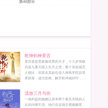
第40部分
乾坤剑神景言
景言曾是景家最优秀的天才，十六岁突破
武道九重天踏入先天之境，整个东临城无
人能比，却莫名其妙在进入神风学院后境
界跌落，成为笑柄。解开乾坤戒封印，重
新崛起，最终制霸天元大陆，成为无数武
者仰望的存在。...
流放三月与你
一场利益的婚姻让原本两个毫无关联的人
从此纠缠不清。他们在这场交易婚姻里，