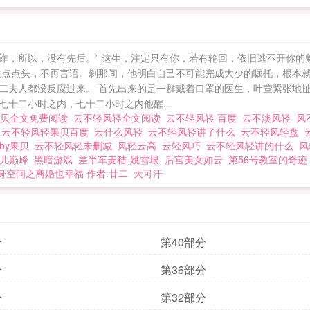
诈，所以，没有先后。” 这生，注定只有你，若有轮回，依旧逃不开你的
俊点点头，不再言语。刹那间，他明白自己不可能完成大少的嘱托，根本就
夫人都没反应过来。 首先出来的是一群戴着口罩的医生，叶萱紧张地扯住
七十二小时之内，七十二小时之内他醒...
果贝全文免费阅读
云不轻风轻全文阅读
云不轻风轻 百度
云不淡风轻
风
贝
云不轻风轻果贝百度
云什么风轻
云不轻风轻讲了什么
云不轻风轻盘
by果贝
云不轻风轻未删减
风轻云高
云轻风巧
云不轻风轻讲的什么
风
儿巅峰
黑暗游戏
差半车麦秸-姚雪垠
后宫美女如云
第56号教室的奇迹
身空间之离婚也幸福 作者:廿二
天可汗
分
第40部分
分
第36部分
分
第32部分