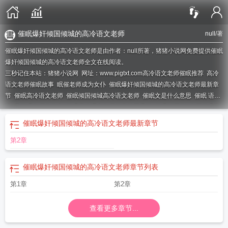
催眠爆奸倾国倾城的高冷语文老师
null
/著
催眠爆奸倾国倾城的高冷语文老师是由作者：null所著，猪猪小说网免费提供催眠
爆奸倾国倾城的高冷语文老师全文在线阅读。
三秒记住本站：猪猪小说网 网址：www.pigtxt.com
高冷语文老师催眠推荐
高冷
语文老师催眠故事
眠催老师成为女仆
催眠爆奸倾国倾城的高冷语文老师最新章
节
催眠高冷语文老师
催眠倾国倾城高冷语文老师
催眠文是什么意思
催眠 语
冰
我催眠老师的作文
催眠高冷语文老师的乌帕厉雪岗
催眠05药剂
老师催眠学
生自杀
催眠语文课代表
催眠 文本
催眠思语
催眠倾国倾城高冷语文老师全集
催眠爆奸倾国倾城的高冷语文老师
最新章节
第2章
催眠爆奸倾国倾城的高冷语文老师
章节列表
第1章
第2章
查看更多章节...