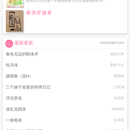
起伏扣人心弦是一本难得的情节与文笔俱佳的好书...
最强穿越者
...
最新更新
www.pigtxt.com
春色无边的附体术
嘘别出声
牝马传
勤务小兵
撬墙角（高H）
啊肥阿
三个婊子老婆的饲养日记
江听潮
浮光弄色
洛笙辞
迷乱光阴录
kill4300
一脉相承
水禾田