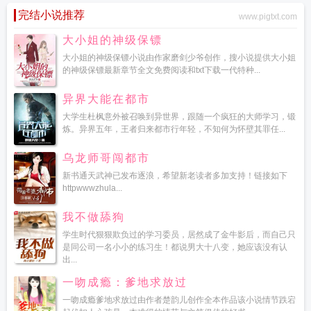
完结小说推荐
www.pigtxt.com
大小姐的神级保镖
大小姐的神级保镖小说由作家磨剑少爷创作，搜小说提供大小姐
的神级保镖最新章节全文免费阅读和txt下载一代特种...
异界大能在都市
大学生杜枫意外被召唤到异世界，跟随一个疯狂的大师学习，锻
炼。异界五年，王者归来都市行年轻，不知何为怀壁其罪任...
乌龙师哥闯都市
新书通天武神已发布逐浪，希望新老读者多加支持！链接如下
httpwwwzhula...
我不做舔狗
学生时代狠狠欺负过的学习委员，居然成了金牛影后，而自己只
是同公司一名小小的练习生！都说男大十八变，她应该没有认
出...
一吻成瘾：爹地求放过
一吻成瘾爹地求放过由作者楚韵儿创作全本作品该小说情节跌宕