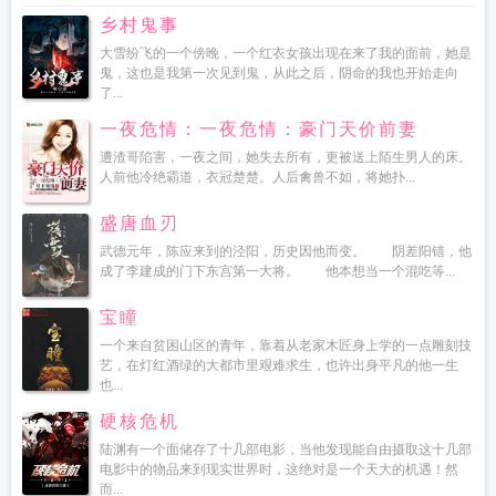
乡村鬼事
大雪纷飞的一个傍晚，一个红衣女孩出现在来了我的面前，她是
鬼，这也是我第一次见到鬼，从此之后，阴命的我也开始走向
了...
一夜危情：一夜危情：豪门天价前妻
遭渣哥陷害，一夜之间，她失去所有，更被送上陌生男人的床。
人前他冷绝霸道，衣冠楚楚。人后禽兽不如，将她扑...
盛唐血刃
武德元年，陈应来到的泾阳，历史因他而变。 阴差阳错，他
成了李建成的门下东宫第一大将。 他本想当一个混吃等...
宝瞳
一个来自贫困山区的青年，靠着从老家木匠身上学的一点雕刻技
艺，在灯红酒绿的大都市里艰难求生，也许出身平凡的他一生
也...
硬核危机
陆渊有一个面储存了十几部电影，当他发现能自由摄取这十几部
电影中的物品来到现实世界时，这绝对是一个天大的机遇！然
而...