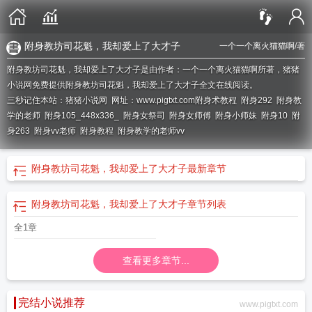
附身教坊司花魁，我却爱上了大才子
一个一个离火猫猫啊
/著
附身教坊司花魁，我却爱上了大才子是由作者：一个一个离火猫猫啊所著，猪猪
小说网免费提供附身教坊司花魁，我却爱上了大才子全文在线阅读。
三秒记住本站：猪猪小说网 网址：www.pigtxt.com
附身术教程
附身292
附身教
学的老师
附身105_448x336_
附身女祭司
附身女师傅
附身小师妹
附身10
附
身263
附身vv老师
附身教程
附身教学的老师vv
附身教坊司花魁，我却爱上了大才子
最新章节
附身教坊司花魁，我却爱上了大才子
章节列表
全1章
查看更多章节...
完结小说推荐
www.pigtxt.com