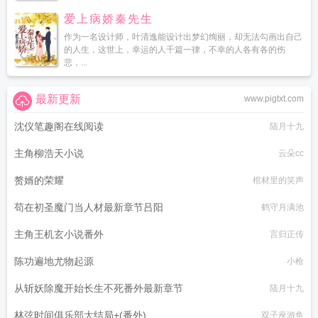
爱上病娇秦先生
作为一名设计师，叶清逸能设计出梦幻绚丽，却无法勾画出自己
的人生，这世上，幸运的人千篇一律，不幸的人各有各的伤
悲，...
最新更新
www.pigtxt.com
沈仪笔趣阁在线阅读
陆月十九
主角柳浩天小说
云朵cc
赘婿的荣耀
棺材里的笑声
苟在初圣魔门当人材最新章节吕阳
鹤守月满池
主角王机玄小说番外
言归正传
陈功遍地尤物起源
小枪
从斩妖除魔开始长生不死番外最新章节
陆月十九
林弦时间俱乐部大结局+(番外)
双子座游鱼