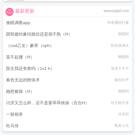
最新更新
www.pigtxt.com
催眠调教app
昨夜骤雨打窗
跟联姻对象结婚后还是很不熟（H）
啊肥阿
（cod乙女）豢养（nph）
粉色蒸馏水
直不起腰（H）
啊肥阿
医生我还有救吗（1v1 h）
洛洛不大方
春色无边的附体术
嘘别出声
她想被操（H）
啊肥阿
讨厌又怎么样，还不是要乖乖挨操（百合H）
性无能天使
一脉相承
水禾田
牝马传
勤务小兵