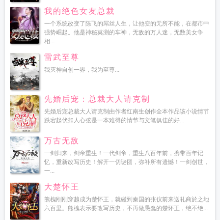
我的绝色女友总裁
一个系统改变了陈飞的屌丝人生，让他变的无所不能，在都市中
强势崛起。他是神秘莫测的车神，无敌的万人迷，无数美女争
相...
雷武至尊
我灭神自创一界，我为至尊...
先婚后宠：总裁大人请克制
先婚后宠总裁大人请克制由作者红南生创作全本作品该小说情节
跌宕起伏扣人心弦是一本难得的情节与文笔俱佳的好...
万古无敌
一剑归来，剑帝重生！一代剑帝，重生八百年前，携带百年记
忆，重新改写历史！解开一切谜团，弥补所有遗憾！一剑创世，
一...
大楚怀王
熊槐刚刚穿越成为楚怀王，就碰到秦国的张仪前来送礼商於之地
六百里。熊槐表示要改写历史，不再做愚蠢的楚怀王，绝不绝...