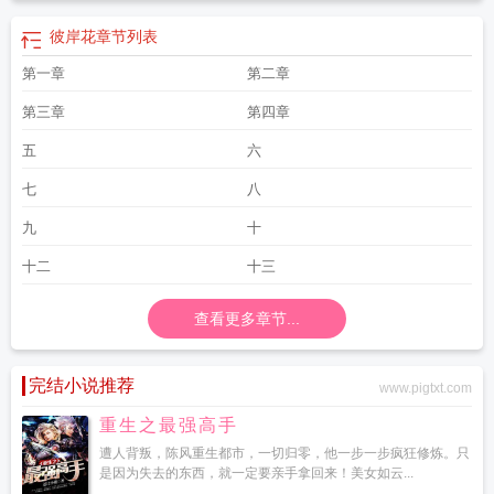
彼岸花
章节列表
第一章
第二章
第三章
第四章
五
六
七
八
九
十
十二
十三
查看更多章节...
完结小说推荐
www.pigtxt.com
重生之最强高手
遭人背叛，陈风重生都市，一切归零，他一步一步疯狂修炼。只
是因为失去的东西，就一定要亲手拿回来！美女如云...