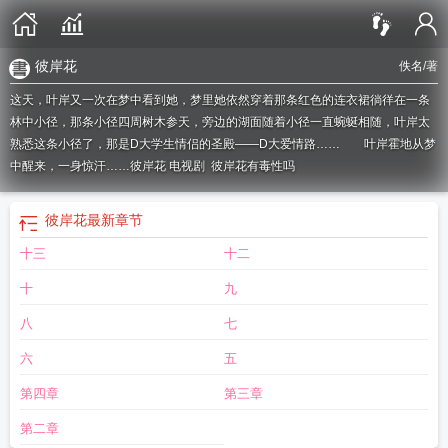
彼岸花
佚名
/著
这天，叶岸又一次在梦中看到她，梦里她依然穿着那条红色的连衣裙徜徉在一条
林中小径，那条小径四周树木参天，旁边的湖面随着小径一直蜿蜒相随，叶岸太
熟悉这条小径了，那是D大学生情侣的圣殿——D大爱情路…… 叶岸霍地从梦
中醒来，一身惊汗……
彼岸花 电视剧
彼岸花有毒性吗
彼岸花
最新章节
十三
十二
十
九
八
七
六
五
第四章
第三章
第二章