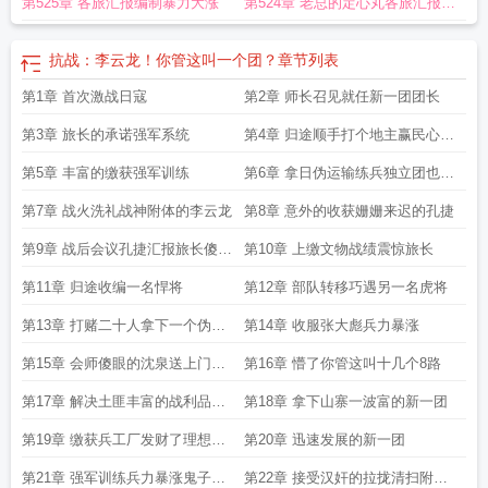
第525章 各旅汇报编制暴力大涨
第524章 老总的定心丸各旅汇报编
制
抗战：李云龙！你管这叫一个团？
章节列表
第1章 首次激战日寇
第2章 师长召见就任新一团团长
第3章 旅长的承诺强军系统
第4章 归途顺手打个地主赢民心兵
力暴涨
第5章 丰富的缴获强军训练
第6章 拿日伪运输练兵独立团也盯
上运输
第7章 战火洗礼战神附体的李云龙
第8章 意外的收获姗姗来迟的孔捷
第9章 战后会议孔捷汇报旅长傻眼
第10章 上缴文物战绩震惊旅长
了
第11章 归途收编一名悍将
第12章 部队转移巧遇另一名虎将
第13章 打赌二十人拿下一个伪军
第14章 收服张大彪兵力暴涨
营
第15章 会师傻眼的沈泉送上门的
第16章 懵了你管这叫十几个8路
垫脚石
第17章 解决土匪丰富的战利品还
第18章 拿下山寨一波富的新一团
有意外之喜
第19章 缴获兵工厂发财了理想的
第20章 迅速发展的新一团
根据地
第21章 强军训练兵力暴涨鬼子特
第22章 接受汉奸的拉拢清扫附近