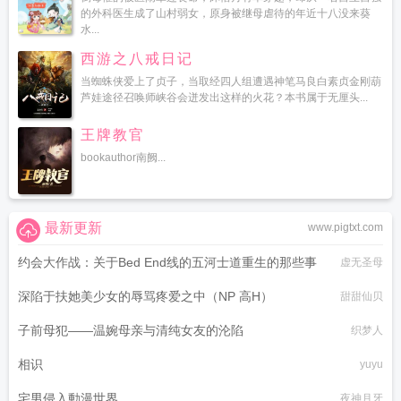
的外科医生成了山村弱女，原身被继母虐待的年近十八没来葵
水...
西游之八戒日记
当蜘蛛侠爱上了贞子，当取经四人组遭遇神笔马良白素贞金刚葫
芦娃途径召唤师峡谷会迸发出这样的火花？本书属于无厘头...
王牌教官
bookauthor南阙...
最新更新
www.pigtxt.com
约会大作战：关于Bed End线的五河士道重生的那些事
虚无圣母
深陷于扶她美少女的辱骂疼爱之中（NP 高H）
甜甜仙贝
子前母犯——温婉母亲与清纯女友的沦陷
织梦人
相识
yuyu
宅男侵入動漫世界
夜神月牙