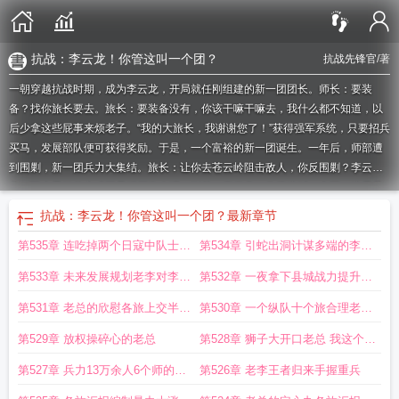
抗战：李云龙！你管这叫一个团？
抗战先锋官
/著
一朝穿越抗战时期，成为李云龙，开局就任刚组建的新一团团长。师长：要装
备？找你旅长要去。旅长：要装备没有，你该干嘛干嘛去，我什么都不知道，以
后少拿这些屁事来烦老子。“我的大旅长，我谢谢您了！”获得强军系统，只要招兵
买马，发展部队便可获得奖励。于是，一个富裕的新一团诞生。一年后，师部遭
到围剿，新一团兵力大集结。旅长：让你去苍云岭阻击敌人，你反围剿？李云
龙：阻击最好的方式不是歼灭敌人吗？副总：李云龙！你管这叫一个团？这只是
开始……大授衔时，李云龙看着肩上的军衔，满意地点了点头，不枉我从抗日到
抗战：李云龙！你管这叫一个团？
最新章节
抗鹰立下的汗马功劳……
李云龙的团
团长李云龙
抗战你李云龙走后门了
抗战李
第535章 连吃掉两个日寇中队士气
第534章 引蛇出洞计谋多端的李大
云龙你管这叫一个团吗
李云龙你知道吗
抗战李云龙!你管这叫一个团子
李云龙
咱老李
李云龙把你们领导叫来
李云龙你管这叫一个团在线阅读
李云龙一个团的
高昂的队伍
本事
第533章 未来发展规划老李对李大
第532章 一夜拿下县城战力提升让
编制
抗战李云龙你管这叫一个团全文阅读
李云龙抗日是什么电影
抗日李云
龙
本事的期待
我李云龙能听到鬼子的心声
李云龙抗日战争是什么电视剧
人意外
你他娘的真是个人
第531章 老总的欣慰各旅上交半年
第530章 一个纵队十个旅合理老李
才
李云龙这是你说的一个团
抗战你就是李云龙
抗战李云龙柱子你的
抗战李云
的答卷
你这是早有预谋
第529章 放权操碎心的老总
第528章 狮子大开口老总 我这个前
龙你得喊老子旅长
来个李云龙
抗战李云龙!你管这叫一个团?txt百度
亮剑李云龙
你管这叫一个团
抗战李云龙!你管这叫一个团?
抗战李云龙你管这叫一个团
线总指挥让他当好了
第527章 兵力13万余人6个师的编
第526章 老李王者归来手握重兵
制