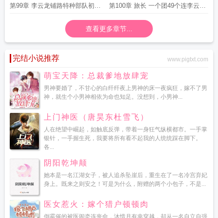
第99章 李云龙铺路特种部队初型
第100章 旅长 一个团49个连李云龙
赵刚抵达
顶着团长头衔当旅长
查看更多章节...
完结小说推荐
www.pigtxt.com
萌宝天降：总裁爹地放肆宠
男神要婚了，不甘心的白纤纤夜上男神的床一夜疯狂，嫁不了男
神，就生个小男神相依为命也知足。没想到，小男神...
上门神医（唐昊东杜雪飞）
人在绝望中崛起，如触底反弹，带着一身狂气纵横都市。一手掌
银针，一手握生死，我要将所有看不起我的人统统踩在脚下。
各...
阴阳乾坤颠
她本是一名江湖女子，被人追杀坠崖后，重生在了一名冷宫弃妃
身上。既来之则安之！可是为什么，附赠的两个小包子，不是...
医女惹火：嫁个猎户顿顿肉
倒霉催的被医闹牵连丧命，沐惜月有幸穿越，却从一名自立自强