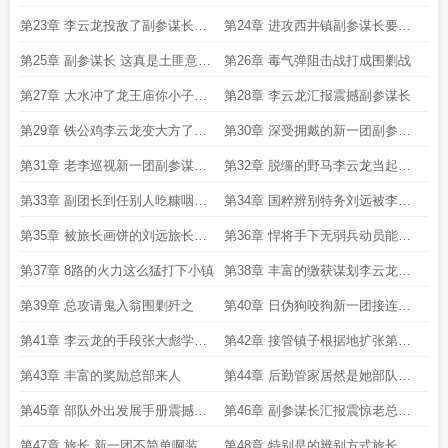
使到来
土匪山寨
第23章 李云龙投敌了副参谋长的
第24章 进攻西井镇副参谋长要拉
疑惑
拢我
第25章 副参谋长 这真是土匪意外
第26章 毒气弹阻击战打成围剿战
的战利品
第27章 大水冲了龙王庙你小子当
第28章 李云龙汇报震撼副参谋长
起了山大王
第29章 铁公鸡李云龙变大方了新
第30章 深受拥戴的新一团副参谋
一团军魂觉醒
长深感欣慰兵力扩张
第31章 老李巡视新一团副参谋长
第32章 脱缰的野马李云龙当起了
回归震惊老总
山大王
第33章 副团长到任别人吃糠咽菜
第34章 国粹辨别特务刘远被李云
李云龙大鱼大肉
龙的魅力折服
第35章 被旅长画饼的刘远旅长没
第36章 悍将手下无弱兵动员能力
骗我
之强震撼刘远
第37章 8路的火力这么猛打下小镇
第38章 丰富的缴获谋划李云龙的
微操
第39章 总攻请鬼入翁围剿歼之
第40章 日伪狗咬狗新一团接连拿
下三个小镇
第41章 李云龙的手段张大彪学废
第42章 接管镇子根据地扩张第三
了战绩震撼副参谋长
联队盯上
第43章 丰富的奖励总部来人
第44章 后勤管家居然是她部队扩
编
第45章 部队外出发展手册震撼副
第46章 副参谋长汇报震惊老总让
参谋长
旅长去视察
第47章 旅长 新一团不简单啊装备
第48章 特别是的辨别方式旅长傻