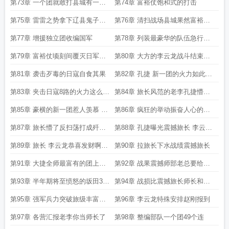
县
第73章 一个团就敢打县城有一个
第74章 富裕仗饱和式的打击
师岂不是要打太原进攻
第75章 雷雷之势拿下辽县鬼子懵
第76章 清扫战场县城果然富裕意
了家被偷了
外之喜
第77章 增援独立团收编国军
第78章 列装最豪华的队伍急行军
增援
第79章 富裕仗顷刻间覆灭日军中
第80章 大方的李云龙战斗结束了
队
772团傻眼了
第81章 袭击歹毒的日寇自食其果
第82章 孔捷 新一团的火力如此强
悍围剿
第83章 夹击日寇8路的火力这么强
第84章 旅长风范的老李孔捷懵了
悍
这是炮兵连
第85章 豪横的新一团惹人羡慕 敌
第86章 疯狂的举动振奋人心的创
机来袭
举形势逆转
第87章 旅长懵了反扫荡打成歼灭
第88章 孔捷曝光震撼旅长 李云龙
战
一个团闹一个炮兵营
第89章 旅长 李云龙恭喜发财啊你
第90章 拉旅长下水战绩震撼旅长
管这叫小财
第91章 大捷全师最富有的团上报
第92章 战果震撼师部老总要给新
师部
一团安排政委
第93章 半年期将至愤怒的坂田386
第94章 战损比震撼旅长师长和老
旅成了背锅的
总的期待
第95章 强军兵力突破旅级丰富的
第96章 李云龙特殊安排赵刚报到
奖励周卫国来了
第97章 各营汇报老李你当师长了
第98章 整编部队一个团49个连