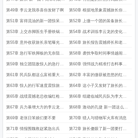
水平堪比中央军
眼了我被缴械了
第49章 李云龙我恭喜你发财了啊
第50章 根据地景象震撼旅长你管
这叫一些机枪
第51章 富得流油的新一团惊呆旅
第52章 上缴一个团的装备旅长咱
长
老李想进步
第53章 上交赤脚医生手册铁锅炖
第54章 战术训练李云龙的变化刷
大鹅征服旅长
新旅长三观
第55章 意外收获旅长亲笔曝光李
第56章 旅长报告震撼师长和老总
云龙
两老的期待
第57章 急行军铁脚板的无奈阻击
第58章 袭扰争取时间事情越闹越
破袭
大了
第59章 独立团阻敌惊人的急行军
第60章 强悍战力精准打击料事如
总攻开始
神的李云龙
第61章 民兵队都这么富裕重大发
第62章 丰富的缴获被忽悠的红枪
现
会要加入
第63章 惊人的行军速度震惊旅长
第64章 这小子又发财了旅长的袒
刚夸完就惹事
护
第65章 战绩震撼老总收编红枪会
第66章 组建临城民兵队为李大本
的契机李大本事来了
事铺路孔捷到访
第67章 兵力暴增大方的李云龙孔
第68章 激动的孔捷 新一团这么富
捷懵了
裕了
第69章 老张日笨娘们要不要
第70章 猎人与猎物军火库有消息
第71章 情报围魏救赵紧急出兵
第72章 旅长傻眼了新一团要打辽