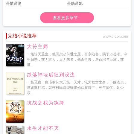
是情是缘
是劫是她
查看更多章节...
完结小说推荐
www.pigtxt.com
大符主师
一场惊天重生，他回想起前世之屈，百宗陷害，陨于万兽潮。今
生归来，前无古人，后无来者，他杀蛮兽，屠百宗与百族，前
世...
跌落神坛后狂到没边
一桩冤案，白瑾瑜从大元第一天才，沦为奴隶之身，下嫁农夫，
遭婆婆打骂，就连村民都能够将她踩在脚下，三年蛰伏，她受
尽...
抗战之我为纨绔
...
永生才能不灭