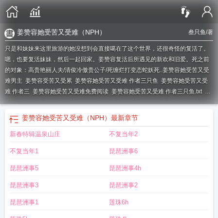
姜赞容她受苦又受难（NPH）
叁只鱼
/著
只是和妹妹来这里旅游的她没想到会直接噶在了这个世界，还很奇怪的复活了。
嗯，也要复活妹妹，然后一起回家。姜赞容复活后所遇见的新欢和旧爱。死之前
的对象：高贵艳丽人夫/清俊冷傲贵公子/死缠烂打变态蛇妖死..
姜赞容她受苦又受
难男主
姜赞容受苦又受累
姜赞容她受苦又受难 作者三只鱼
姜赞容她受苦又受
难 作者三
姜赞容她受苦又受难免费阅读
姜赞容她受苦又受难 作者三只鱼.txt
姜
赞容她受苦又受难三只鱼
姜赞容她受苦又受难np
姜赞容她又受苦又受难
姜赞容
她受苦又受累
姜赞容她受苦又受难 作者 三只鱼
她受苦又受难
姜赞容她受苦又
姜赞容她受苦又受难（NPH）
最新章节
受难txt
姜赞容她受苦又受难nph
姜赞容她受苦又受难在哪里连载
姜赞容她受苦
新春特辑温泉山庄
不复当年2
又受难(NPH) 作者三只鱼
不复当年1
琵琶洲事6
琵琶洲事5
琵琶洲事4h
琵琶洲事3
琵琶洲事2
琵琶洲事1
莲珠6h