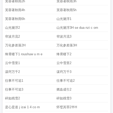
芙蓉著秋雨2h
芙蓉著秋雨3h
芙蓉著秋雨4h
芙蓉著秋雨5h
芙蓉著秋雨6h
山光黛浮1
山光黛浮2
山光黛浮3H se dua nzi c om
帘波月流2
帘波月流3
万化参差落2H
万化参差落3H
绛霄楼下1 roushuw u m e
绛霄楼下2
云中雪里1
云中雪里2
谋窍万千2
谋窍万千3
往事不可追1
往事不可追2
往事不可追3
燃血成引2
碎如残雪2
碎如残雪3
是心是道 j izai 1 4 co m
怀璧其罪2半H