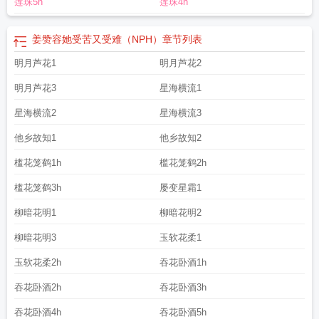
莲珠5h
莲珠4h
姜赞容她受苦又受难（NPH）
章节列表
明月芦花1
明月芦花2
明月芦花3
星海横流1
星海横流2
星海横流3
他乡故知1
他乡故知2
槛花笼鹤1h
槛花笼鹤2h
槛花笼鹤3h
屡变星霜1
柳暗花明1
柳暗花明2
柳暗花明3
玉软花柔1
玉软花柔2h
吞花卧酒1h
吞花卧酒2h
吞花卧酒3h
吞花卧酒4h
吞花卧酒5h