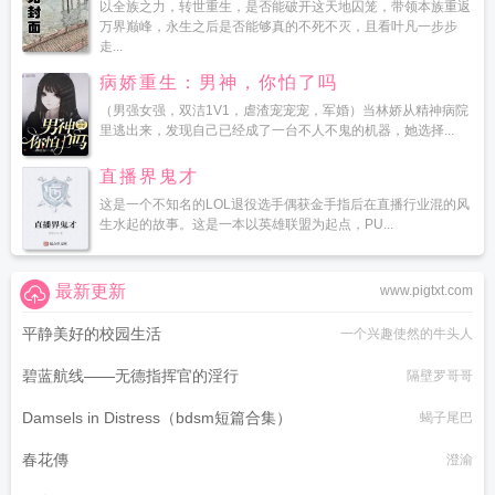
以全族之力，转世重生，是否能破开这天地囚笼，带领本族重返
万界巅峰，永生之后是否能够真的不死不灭，且看叶凡一步步
走...
病娇重生：男神，你怕了吗
（男强女强，双洁1V1，虐渣宠宠宠，军婚）当林娇从精神病院
里逃出来，发现自己已经成了一台不人不鬼的机器，她选择...
直播界鬼才
这是一个不知名的LOL退役选手偶获金手指后在直播行业混的风
生水起的故事。这是一本以英雄联盟为起点，PU...
最新更新
www.pigtxt.com
平静美好的校园生活
一个兴趣使然的牛头人
碧蓝航线——无德指挥官的淫行
隔壁罗哥哥
Damsels in Distress（bdsm短篇合集）
蝎子尾巴
春花傳
澄渝