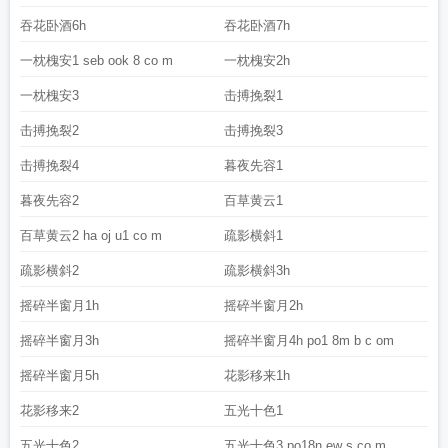
吞花卧酒6h
吞花卧酒7h
一枕槐安1 seb ook 8 co m
一枕槐安2h
一枕槐安3
击搏挽裂1
击搏挽裂2
击搏挽裂3
击搏挽裂4
暮夜先容1
暮夜先容2
百草黄云1
百草黄云2 ha oj u1 co m
疏影横斜1
疏影横斜2
疏影横斜3h
摇碎半窗月1h
摇碎半窗月2h
摇碎半窗月3h
摇碎半窗月4h po1 8m b c om
摇碎半窗月5h
花影移来1h
花影移来2
五光十色1
五光十色2
五光十色3 po18n ew s co m