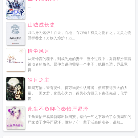
...
山贼成长史
以己身为熔炉！吞天，吞地，吞万物！有灵之物吞之，无灵之物
照样吞之！万物入熔炉！万...
情尘风月
从景仲言的秘书，到成为她的妻子，整个过程中，乔蕊都扮演着
被动者的角色。景仲言说他需要一个妻子，她最合适，乔蕊觉
得...
皓月之主
世间万物，皆有灵性。得万物灵性认可者，便可获得强大的力
量。一国之君，化民心为力，得民心方得天下古圣先贤，化学
识...
此生不负卿心秦怡严易泽
主角秦怡严易泽新郎出轨闺蜜，秦怡一气之下嫁给了众所周知的
严家傻子少爷严易泽，做好了守一辈子活寡的准备，谁知...