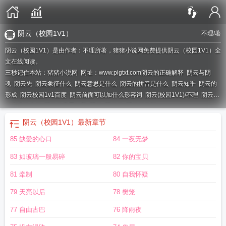
阴云（校园1V1）
不理
/著
阴云（校园1V1）是由作者：不理所著，猪猪小说网免费提供阴云（校园1V1）全
文在线阅读。
三秒记住本站：猪猪小说网 网址：www.pigtxt.com
阴云的正确解释
阴云与阴
魂
阴云先
阴云象征什么
阴云意思是什么
阴云的拼音是什么
阴云知乎
阴云的
形成
阴云校园1v1百度
阴云前面可以加什么形容词
阴云(校园1V1)/不理
阴云打
一个准确生肖
阴云的意思解释
阴云
阴云肖
阴云笔趣阁
阴云（校园1V1）
最新章节
85 缺爱的心口
84 一夜无梦
83 如玻璃一般易碎
82 你的宝贝
81 牵制
80 自我怀疑
79 天亮以后
78 樊笼
77 自由古巴
76 降雨夜