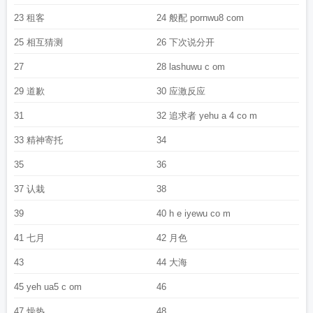
23 租客
24 般配 pornwu8 com
25 相互猜测
26 下次说分开
27
28 lashuwu c om
29 道歉
30 应激反应
31
32 追求者 yehu a 4 co m
33 精神寄托
34
35
36
37 认栽
38
39
40 h e iyewu co m
41 七月
42 月色
43
44 大海
45 yeh ua5 c om
46
47 燥热
48