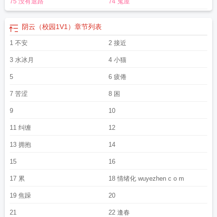
75 没有退路
74 鬼屋
阴云（校园1V1）
章节列表
1 不安
2 接近
3 水冰月
4 小猫
5
6 疲倦
7 苦涩
8 困
9
10
11 纠缠
12
13 拥抱
14
15
16
17 累
18 情绪化 wuyezhen c o m
19 焦躁
20
21
22 逢春