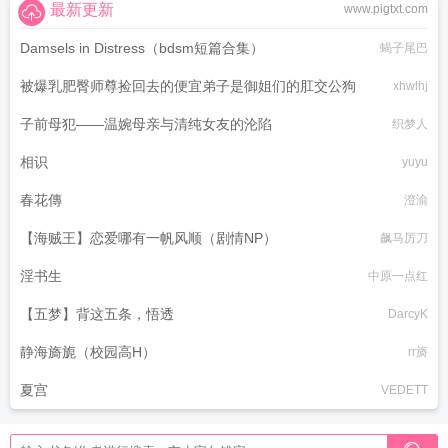
最新更新
www.pigtxt.com
Damsels in Distress（bdsm短篇合集）
蝎子尾巴
被爆乳肥臀师尊捡回去的便宜弟子是御姐们的肛交公狗
xhwlhj
子前母犯——温婉母亲与清纯女友的沦陷
织梦人
相识
yuyu
春花傳
澄渝
【海贼王】恋爱哪有一帆风顺（剧情NP）
飙马厉刀
淫书生
中原一点红
【五梦】背这五条，悟透
DarcyK
静海旖旎（校园高H）
rr旖
夏宫
VEDETT