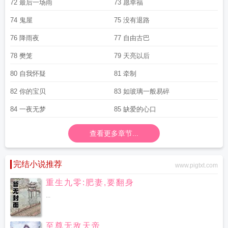
72 最后一场雨
73 愿幸福
74 鬼屋
75 没有退路
76 降雨夜
77 自由古巴
78 樊笼
79 天亮以后
80 自我怀疑
81 牵制
82 你的宝贝
83 如玻璃一般易碎
84 一夜无梦
85 缺爱的心口
查看更多章节...
完结小说推荐
www.pigtxt.com
重生九零:肥妻,要翻身
...
至尊无敌天帝