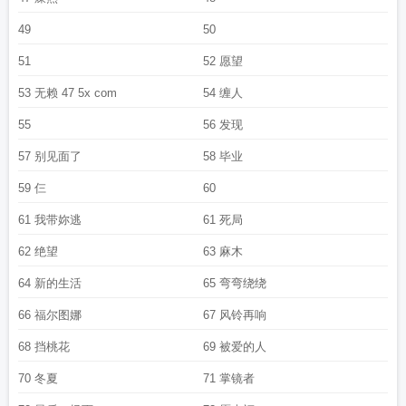
49
50
51
52 愿望
53 无赖 47 5x com
54 缠人
55
56 发现
57 别见面了
58 毕业
59 仨
60
61 我带妳逃
61 死局
62 绝望
63 麻木
64 新的生活
65 弯弯绕绕
66 福尔图娜
67 风铃再响
68 挡桃花
69 被爱的人
70 冬夏
71 掌镜者