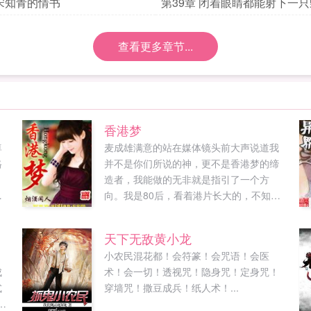
 宋知青的情书
第39章 闭着眼睛都能射下一
查看更多章节...
香港梦
尊
麦成雄满意的站在媒体镜头前大声说道我
格
并不是你们所说的神，更不是香港梦的缔
，
造者，我能做的无非就是指引了一个方
为
向。我是80后，看着港片长大的，不知道
都
什么时候，我离它越来越远了，已经好久
？
没有进电影院，就像工作之后，远离故
天下无敌黄小龙
多
乡，但这份情难以割舍，虽然现在是好莱
，
小农民混花都！会符篆！会咒语！会医
子
坞大片当道，不过港片一直在我心中，熟
成
术！会一切！透视咒！隐身咒！定身咒！
都
悉港片历史的人都知道港片曾经的辉煌，
式
穿墙咒！撒豆成兵！纸人术！...
即使好莱坞影人也会为港片喝彩，假如环
的
境改变，谁敢说香港梦不为人乐道？谢谢