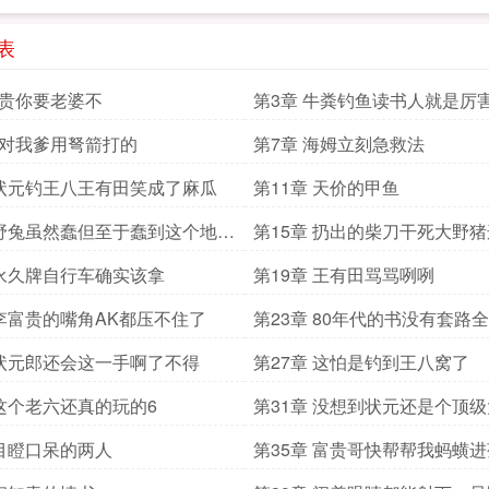
表
富贵你要老婆不
第3章 牛粪钓鱼读书人就是厉
对对我爹用弩箭打的
第7章 海姆立刻急救法
 状元钓王八王有田笑成了麻瓜
第11章 天价的甲鱼
 野兔虽然蠢但至于蠢到这个地步
第15章 扔出的柴刀干死大野
 永久牌自行车确实该拿
第19章 王有田骂骂咧咧
 李富贵的嘴角AK都压不住了
第23章 80年代的书没有套路
 状元郎还会这一手啊了不得
第27章 这怕是钓到王八窝了
 这个老六还真的玩的6
第31章 没想到状元还是个顶
 目瞪口呆的两人
第35章 富贵哥快帮帮我蚂蟥