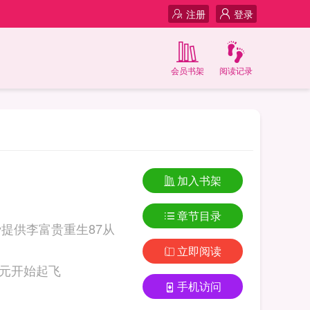
注册
登录
会员书架
阅读记录
加入书架
章节目录
提供李富贵重生87从
立即阅读
李富贵重生87从高考状元开始起飞
手机访问