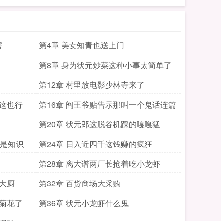
害
第4章 美女知青也送上门
第8章 身为状元炒菜这种小事太简单了
第12章 村里放电影少林寺来了
猪这也行
第16章 阎王爷贴告示那叫一个鬼话连篇
第20章 状元郎这脱谷机踩的嘎嘎猛
全是知识
第24章 日入近四千这钱赚的疯狂
第28章 离大谱两厂长抢着吃小龙虾
级大厨
第32章 百货商场大采购
进菊花了
第36章 状元小龙虾什么鬼