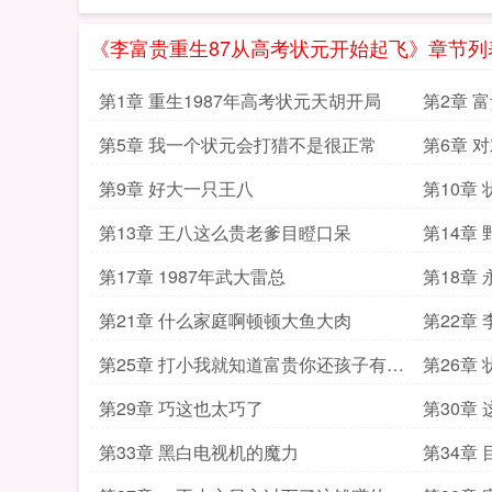
《李富贵重生87从高考状元开始起飞》章节列
第1章 重生1987年高考状元天胡开局
第2章 
第5章 我一个状元会打猎不是很正常
第6章 
第9章 好大一只王八
第10章
第13章 王八这么贵老爹目瞪口呆
第14章
吗
第17章 1987年武大雷总
第18章
第21章 什么家庭啊顿顿大鱼大肉
第22章
第25章 打小我就知道富贵你还孩子有出
第26章
息
第29章 巧这也太巧了
第30章
第33章 黑白电视机的魔力
第34章