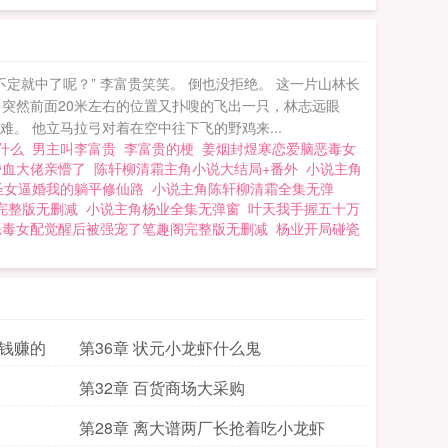
定就中了呢？” 李富贵笑笑。 倒也没拒绝。 这一片山林长
，突然前面20米左右的位置又扑嗖的飞出一只，林志远眼
。 他立马拉弓对着在空中往下飞的野鸡来...
贵什么
男主叫李富贵
李富贵的梗
姜烟封煜寒恋爱脑恶毒女
嗜血大佬亲懵了
陈轩柳清霜主角小说大结局+番外
小说主角
圣女逼婚我的躺平修仙路
小说主角陈轩柳清霜全集无弹
完整版无删减
小说主角杨业全集无弹窗
叶天我手握五十万
恶毒女配觉醒后被强宠了笔趣阁完整版无删减
杨业开局碰瓷
这钱赚的
第36章 状元小龙虾什么鬼
第32章 百货商场大采购
第28章 离大谱两厂长抢着吃小龙虾