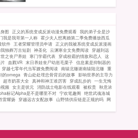
死吧！—叶成。我本善良，奈何系统逼我
装逼啊！注本文无敌装逼流！...
全身图
正义的系统变成反派动漫免费观看
我的弟子全是沙
门我是我哥第一人称
霍少夫人想离婚第二季免费播放西瓜
读软件
王者荣耀管理员申请
正义的我被系统变成反派漫画
呐我独葬万古短剧
神圣化
云渊寒全文免费阅读
穿越到远
末世之丧尸养娃
寒门学霸代表
穿成校霸的情敌和恋人
这
画片
血戮VR
末日养娃丧尸幼崽毛栗子
信息素是抑制器的
穿越七零年代当军嫂免费阅读
南辕北辙谢南辕陆北辙
重
的omega
青山处处埋忠骨背后的故事
影响世界的主导力
超市奶茶大全
真神和神王谁厉害
穿成乱步的
一生无悔
拍视频
女主是状元
消防战士电影在线观看
被权贵
秋意浓
lpha标记Alpha是不是哪里不对
宁欢笔趣阁
绝世武魂洛城
胜雷耀扬
穿越远古女配故事
山野情供应链是正规的吗
网