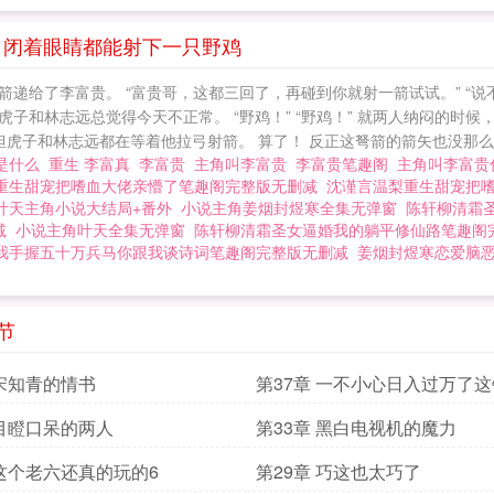
章 闭着眼睛都能射下一只野鸡
给了李富贵。 “富贵哥，这都三回了，再碰到你就射一箭试试。” “说不
子和林志远总觉得今天不正常。 “野鸡！” “野鸡！” 就两人纳闷的时候
虎子和林志远都在等着他拉弓射箭。 算了！ 反正这弩箭的箭矢也没那么难
是什么
重生 李富真
李富贵
主角叫李富贵
李富贵笔趣阁
主角叫李富
重生甜宠把嗜血大佬亲懵了笔趣阁完整版无删减
沈谨言温梨重生甜宠把
叶天主角小说大结局+番外
小说主角姜烟封煜寒全集无弹窗
陈轩柳清霜
减
小说主角叶天全集无弹窗
陈轩柳清霜圣女逼婚我的躺平修仙路笔趣阁
我手握五十万兵马你跟我谈诗词笔趣阁完整版无删减
姜烟封煜寒恋爱脑
节
 宋知青的情书
第37章 一不小心日入过万了
 目瞪口呆的两人
第33章 黑白电视机的魔力
 这个老六还真的玩的6
第29章 巧这也太巧了