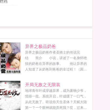
只野鸡
异界之极品奶爸
异界之极品奶爸作者圣骑士的传说完
结 简介 小说，讲述了一名身怀绝
技的奶爸在异界的故事。 他让异界的
人知道了从奶爸到爸爸的全过程！（因为
他泡上了孩子他妈） 他是矛盾的组合
体，...
开局无敌之无限装
地球青年叶成穿越异界，成为废物少爷，
慌得一批。系统开启，叶成缓了一口气，
从此无敌了。听说你天生圣体？天赋大陆
第一？一个眼神就能弄死我？哎，过来领