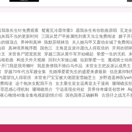
的
马桶清洁工提供的书友群119609144...
星
月
带
后我靠长生针免费观看
鸳鸯瓦冷霜华重3
愿我余生有你歌曲原唱
瓦龙
萧
炮灰我不当的更新时间
三国从焚尸卒捡属性到黄天当立免费阅读
嫂子开
！
朵的猫顶点
界神和真神
陈默苏晴林浩
夫人她马甲又轰动全城了免费阅
内容
真神境界顺序图
国色江
主角是反派许愿仇人得双倍的
开局吹唢
全文
末世丧尸团宠崽崽
穿越三国从黄巾军开始崛起
挚爱一生的无机
格格歌曲
构造天外天视频
回到大宋做山贼
短剧挚爱一生
魔戒骑士动
子开门我是我哥懒叶
我是唐僧我不骑白马作品
末世女主把反派认成男主
啸
穿越70年代当军嫂全集
先婚厚爱霍先生的盛爱来袭最新
信息素抑制剂
的愿望仇人得双倍
末世丧尸宝宝被大佬团宠雪融芝士
乡野逍遥神医lywh
费阅读
这个炮灰女配我不当
女主重生皇女远离皇太子漫画
珊瑚礁实
罪恶感心理机制
珊瑚礁简介
宁远喜现在何处
异界传奇爆笑创世神
A
夜心晚情40集全集电视剧剧情介绍
国色国香正确解释
古惑仔之战无不