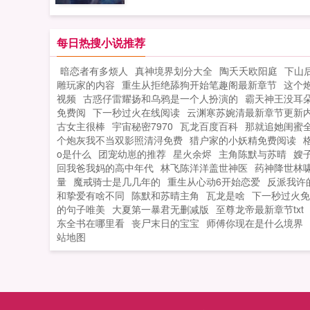
天之骄子。两年之后，当玩家成长起来
时候，穆羽已然傲视九天苍穹，成为了
空之下最闪耀的圣尊。云岚山下，一名
每日热搜小说推荐
白色衣裙的少女依偎在穆羽怀中，梨花
暗恋者有多烦人
真神境界划分大全
陶夭夭欧阳庭
下山
雨的哭道我纳兰嫣然宁愿死也不要嫁那
雕玩家的内容
重生从拒绝舔狗开始笔趣阁最新章节
这个
家少爷，此生，只想嫁给穆公子你。叮
视频
古惑仔雷耀扬和乌鸦是一个人扮演的
霸天神王没耳
您成功触发三...
免费阅
下一秒过火在线阅读
云渊寒苏婉清最新章节更新
古女主很棒
宇宙秘密7970
瓦龙百度百科
那就追她闺蜜
个炮灰我不当双影照清浔免费
猎户家的小妖精免费阅读
o是什么
团宠幼崽的推荐
星火余烬
主角陈默与苏晴
嫂
回我爸我妈的高中年代
林飞陈洋洋盖世神医
药神降世林
量
魔戒骑士是几几年的
重生从心动6开始恋爱
反派我许
和挚爱有啥不同
陈默和苏晴主角
瓦龙是啥
下一秒过火免
的句子唯美
大夏第一暴君无删减版
至尊龙帝最新章节txt
东全书在哪里看
丧尸末日的宝宝
师傅你现在是什么境界
站地图