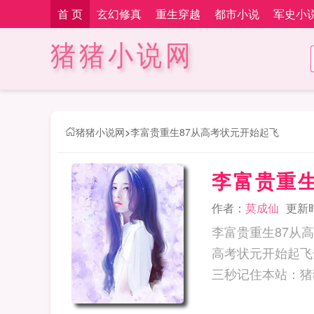
首 页
玄幻修真
重生穿越
都市小说
军史小
猪猪小说网
猪猪小说网
>
李富贵重生87从高考状元开始起飞
李富贵重
作者：
莫成仙
更新时间
李富贵重生87从
高考状元开始起飞