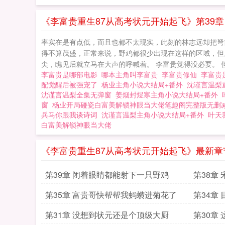
《李富贵重生87从高考状元开始起飞》第39
率实在是有点低，而且也都不太现实，此刻的林志远却把弩箭递
得不算茂盛，正常来说，野鸡都很少出现在这样的区域，但虎
尖，瞧见后就立马在大声的呼喊着。 李富贵觉得没必要。 但
李富贵是哪部电影
哪本主角叫李富贵
李富贵修仙
李富贵
配觉醒后被强宠了
杨业主角小说大结局+番外
沈谨言温梨
沈谨言温梨全集无弹窗
姜烟封煜寒主角小说大结局+番外
窗
杨业开局碰瓷白富美解锁神眼当大佬笔趣阁完整版无删
兵马你跟我谈诗词
沈谨言温梨主角小说大结局+番外
叶天
白富美解锁神眼当大佬
《李富贵重生87从高考状元开始起飞》最新章
第39章 闭着眼睛都能射下一只野鸡
第38章
第35章 富贵哥快帮帮我蚂蟥进菊花了
第34章
第31章 没想到状元还是个顶级大厨
第30章