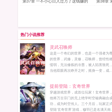
第37章 一不小心日入过万了这钱赚的
第38章
热门小说推荐
灵武召唤师
这是一个奇幻的世界，也是一个强者为
的世界，武修，灵修，召唤师，曾经性
懦弱，无法修炼的冷墨，被人陷害致死
当他双眼再次睁开之时，摇身一变，成
了令人惊艳的绝世天才。炼丹炼器，那
是小意思，实在是太简单了。天级丹药
提前登陆：玄奇世界
我的魔兽都不屑吃。天材地宝？本公子
穿越游戏世界，成首位玩家！玄奇世界
的是。圣器？对不起，等级太低，本公
他将万古宗门的无上绝学时空秘典融合
只会炼神器。契约魔兽？本公子的魔兽
功，成为时空传人。三个月后，玩家正
是自己送上门的。...
登陆‘玄奇世界’游戏，穆羽已是名满天南