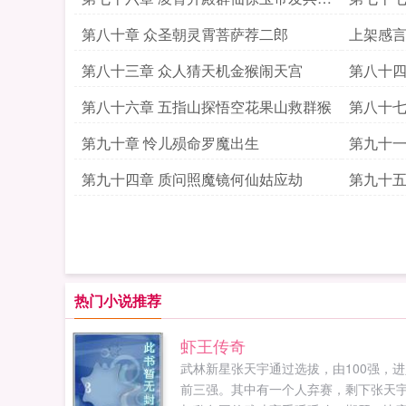
妖猴
妖互偷
第八十章 众圣朝灵霄菩萨荐二郎
上架感
第八十三章 众人猜天机金猴闹天宫
第八十四
第八十六章 五指山探悟空花果山救群猴
第八十七
大劫
第九十章 怜儿殒命罗魔出生
第九十一
第九十四章 质问照魔镜何仙姑应劫
第九十五
热门小说推荐
虾王传奇
武林新星张天宇通过选拔，由100强，进
前三强。其中有一个人弃赛，剩下张天