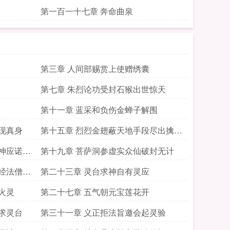
第一百一十七章 奔命曲泉
第三章 人间部赐赏上使赠绣囊
第七章 朱烈论功受封石猴出世惊天
第十一章 蓝采和负伤金蝉子解围
现真身
第十五章 烈烈金翅蔽天地手段尽出擒神
鸟
神应诺表
第十九章 菩萨洞参虚实众仙破封无计
经法僧寺
第二十三章 灵台求神自有灵应
火灵
第二十七章 五气朝元宝莲花开
求灵台
第三十一章 义正拒法旨邀会起灵验