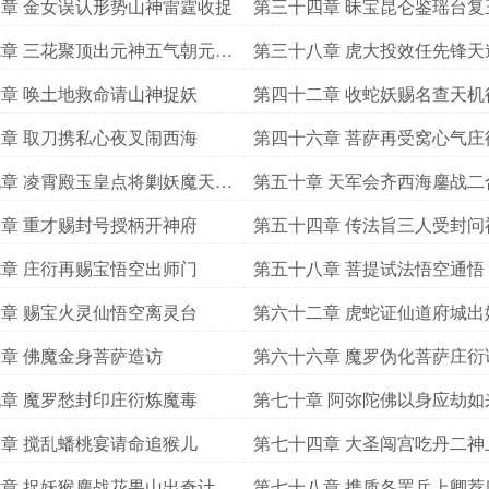
章 金女误认形势山神雷霆收捉
第三十四章 昧宝昆仑鉴瑶台复
章 三花聚顶出元神五气朝元证
第三十八章 虎大投效任先锋天
变易
章 唤土地救命请山神捉妖
第四十二章 收蛇妖赐名查天机
章 取刀携私心夜叉闹西海
第四十六章 菩萨再受窝心气庄
孽刀
章 凌霄殿玉皇点将剿妖魔天庭
第五十章 天军会齐西海鏖战二
章 重才赐封号授柄开神府
第五十四章 传法旨三人受封问
天工
章 庄衍再赐宝悟空出师门
第五十八章 菩提试法悟空通悟
章 赐宝火灵仙悟空离灵台
第六十二章 虎蛇证仙道府城出
章 佛魔金身菩萨造访
第六十六章 魔罗伪化菩萨庄衍
章 魔罗愁封印庄衍炼魔毒
第七十章 阿弥陀佛以身应劫如
讲末法
章 搅乱蟠桃宴请命追猴儿
第七十四章 大圣闯宫吃丹二神
章 捉妖猴鏖战花果山出奇计神
第七十八章 携质各罢兵上卿荐