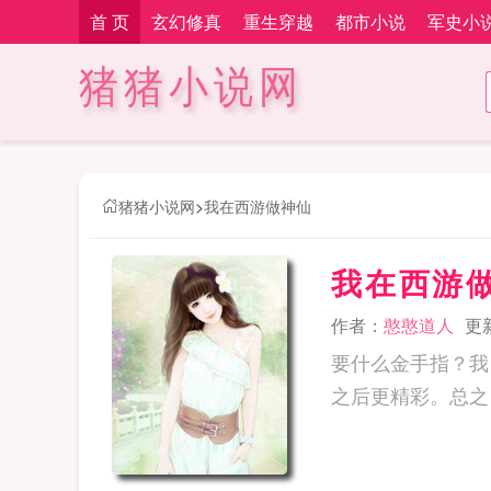
首 页
玄幻修真
重生穿越
都市小说
军史小
猪猪小说网
猪猪小说网
>
我在西游做神仙
我在西游
作者：
憨憨道人
更新
要什么金手指？我