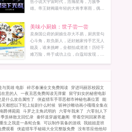
告小说大宇宙时代，浩瀚星海，万族争
雄。帝王财阀最年轻的大将李寒雨，偶然
踏上了秘纹修行跟战甲融合的强者之路，
从此拳打各族天骄，脚踏万界巨头，油炸
美味小厨娘：世子尝一尝
圣子，碳烤神女，敲诸天大能闷棍，给一
卖身国公府的厨娘生存大不易，厨房里勾
教老祖灌心灵鸡汤...
心斗角，欺负新人，还好她家传手艺无人
能及，谁来挑衅，全都拍成渣渣！历经千
难万险，终于成功上位，白蔻却发现，世
子爷他的胃口真的是好特别！世子爷拍了
拍枕头小白，佛跳墙有什么好吃的？快过
来，本少爷教你独门菜谱蒸包子！...
徒与英雄 电影
碎尽春澜全文免费阅读
穿进玛丽苏校园文
我在意的人
一夜丑恶免费阅读无弹窗
留守妇女的秘密电影
龙是什么攻击属性了
侠盗猎车手罪恶都市神秘包裹位置
能
每天都想以下犯上短剧什么时候
斩神沙雕动画小嘎嘎全集在
南爵傅菀菀
斗罗之主角武明的
六零年我来了
六零别人下
季羡林散文回忆录
秦怀道穿越笔趣阁
带着空间回家养老
重生之我是一条蛇合集
可以制作装备的游戏
我姐姐是班
免费观看
侠盗猎车手秘籍大全完整版免费
没有答应他他却