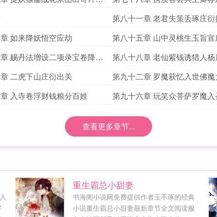
袭
言
第八十一章 老君失策丢琢庄衍
求首订
章 如来降妖悟空应劫
第八十五章 山中灵桃生玉旨宣
章 赐丹法增设二项录宝卷降定
第八十八章 老仙紫钱诱猎人杨
二猴
章 二虎下山庄衍出关
第九十二章 罗魔获忆入世佛魔
章 入寺卷浮财钱粮分百姓
第九十六章 玩笑众菩萨罗魔入
查看更多章节...
重生霸总小甜妻
入
书海阁小说网免费提供作者玉不琢的经典
宇
小说重生霸总小甜妻最新章节全文阅读服