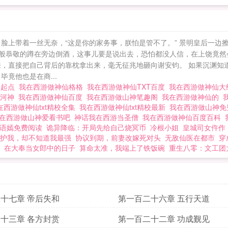
脸上带着一丝无奈，“这是你的家务事，朕怕是管不了。” 景明皇后一边
一般恭敬的蹲在旁边倒酒，这事儿要是说出去，恐怕都没人信，在上饶竟然
来，直接把自己背后的靠枕拿出来，毫无征兆地砸向谢安钧。 如果沉渊知
竟他也是在商...
仙起点
我在西游做神仙格格
我在西游做神仙TXT百度
我在西游做神仙
做河神
我在西游做神仙百度
我在西游做山神笔趣阁
我在西游做神仙的
在西游做神仙txt精校全集
我在西游做神仙txt精校最新
我在西游做山神
在西游做山神爱看书吧
神话我在西游当圣僧
我在西游做神仙百度百科
语嫣免费阅读
诡异降临：开局先给自己烧冥币
冷根小姐
皇城司女仵作
护我，却不知道我最强
协议到期，前妻改嫁死对头
无敌仙医在都市
穿
在大奉当女郎中的日子
算命太准，我端上了铁饭碗
重生八零：文工团
十七章 帝后失和
第一百二十六章 五行天道
十三章 各方封赏
第一百二十二章 功成觐见