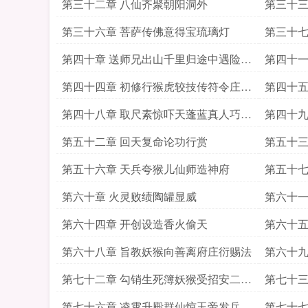
第三十二章 八仙齐聚朝阳洞外
第三十三
第三十六章 菩萨传佛意得宝琉璃灯
第三十七
地仙
第四十章 送师兄出山千里归途中遇险惊
第四十一
魂
第四十四章 初修行猴虎较技传符令庄衍
第四十五
赐桃
第四十八章 取尺素惊吓天蓬蓝真人巧献
第四十九
妙计
出兵
第五十二章 回天复命论功行赏
第五十三
第五十六章 天兵夸猴儿仙师造神府
第五十七
第六十章 火灵败绩陶罐显威
第六十一
第六十四章 开创设造香火偷天
第六十五
第六十八章 旨教妖猴向善离府庄衍赐法
第六十九
第七十二章 勾销生死簿妖猴受招安二合
第七十三
一大章
第七十六章 凌霄升殿群仙惊玉帝发兵捉
第七十七