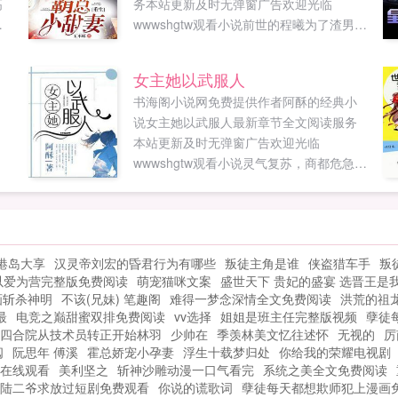
高
务本站更新及时无弹窗广告欢迎光临
wwwshgtw观看小说前世的程曦为了渣男负
小
了所有人，最后落了个众叛亲离，不得好
为
死的下场。这一世，程曦发誓要当霸总的
女主她以武服人
林
小甜妻！一开始，林臻说爷爷让我娶你，
书海阁小说网免费提供作者阿酥的经典小
演好这场戏，我不会亏待你。爷爷百年后
说女主她以武服人最新章节全文阅读服务
我们就离婚！记着，我们是形婚，你心里
本站更新及时无弹窗广告欢迎光临
最好有点数！后来程曦扶着腰，一把抓住
wwwshgtw观看小说灵气复苏，商都危急，
林臻的衣领，咬着牙问说好的形婚呢？你
宗师贺山海被请出山，贺苒随父出征，刚
TM心里到底有数没数？...
露面就被各家族列为联姻对象。贺苒在商
都七阶可称宗师，我今年18，武四阶，你
呢？贺苒在中岳我斩杀的灵兽排名第一，
港岛大享
汉灵帝刘宏的昏君行为有哪些
叛徒主角是谁
侠盗猎车手
叛
你呢？贺苒在历练场地我积分排名第一，
以爱为营完整版免费阅读
萌宠猫咪文案
盛世天下 贵妃的盛宴 选晋王是
你呢？众家族对不起，犬子不配！告辞，
画斩杀神明
不该(兄妹) 笔趣阁
难得一梦念深情全文免费阅读
洪荒的祖
打搅了！...
最
电竞之巅甜蜜双排免费阅读
vv选择
姐姐是班主任完整版视频
孽徒
四合院从技术员转正开始林羽
少帅在
季羡林美文忆往述怀
无视的
厉
阅
阮思年 傅溪
霍总娇宠小孕妻
浮生十载梦归处
你给我的荣耀电视剧
在线观看
美利坚之
斩神沙雕动漫一口气看完
系统之美全文免费阅读
陆二爷求放过短剧免费观看
你说的谎歌词
孽徒每天都想欺师犯上漫画