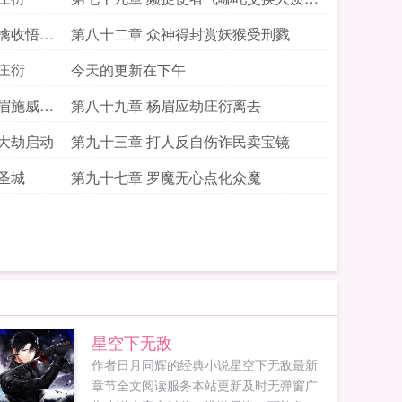
宝塔
擒收悟空
第八十二章 众神得封赏妖猴受刑戮
庄衍
今天的更新在下午
眉施威败
第八十九章 杨眉应劫庄衍离去
大劫启动
第九十三章 打人反自伤诈民卖宝镜
圣城
第九十七章 罗魔无心点化众魔
星空下无敌
作者日月同辉的经典小说星空下无敌最新
章节全文阅读服务本站更新及时无弹窗广