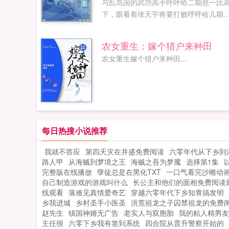
与乱岛国的武功高手呼呼哈二期琶一比
下，眼看着张天宇将要打败呼呼哈儿期
琶。结果张天宇失踪在擂台上，幻化成
虾被运往乱岛国。后来总终解封，步步
农女重生：嫁个猎户来种田
迎，打败了呼呼哈儿期琶。获得世界武
农女重生嫁个猎户来种田...
大赛冠军。...
每日热搜小说推荐
我就不答应
第四天灾在并盛免费阅读
六零年代从下乡到
路人甲
从海贼到梦境之王
海贼之吾为梦魇
选择第1集
完整版在线播放
孽徒总是在黑化TXT
一口气看完沙雕动
自己制造游戏的游戏叫什么
长公主和他们的面相免费阅读
线观看
落难见真情爱奇艺
穿越六零年代下乡知青搞发明
乡我进城
乡村圣手小医圣
洪荒祖龙之子囚禁祖龙的免费
赵先生
镇国神婿无广告
老实人与双胞胎
我的粘人精男友
主任很
六零下乡我有签到系统
四合院从晋升警察开始的