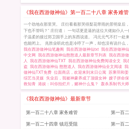
《我在西游做神仙》第一百二十八章 家务难管
一个劲地在那里哭。 庄衍看着那哭得梨花带雨的景明皇后，
下也不管吗？” 庄衍道： 一句话更是逼的这位大佬如仆人
子温柔的接过郑卫国手上的东西说道。 冯元元气不打一处
也能闭上。 兆胜业听此也是冷哼了一声，却也没有说什么，毕
我在西游做神仙笔趣阁
我在西游做神仙txt
我在西游做神
中文网
我在西游做神仙憨憨道人最新章节列表
我在西游
人
我在西游做神仙TXT
我在西游做神仙免费阅读全文
我
盗
我在西游做神仙 憨憨道人
我在西游做神仙全文阅读
我
做神仙TXT免费
位面商店，欢迎来到末日公寓
苏乘羽和姜
综艺当灵媒
失业后，我被神豪养成了顶级女神
嫂子拼命保
救知青
港娱：叫你拍烂片，赌神什么鬼？
轰杀系制书大师
《我在西游做神仙》最新章节
第一百二十八章 家务难管
第一百二
第一百二十四章 镇厄受阻
第一百二