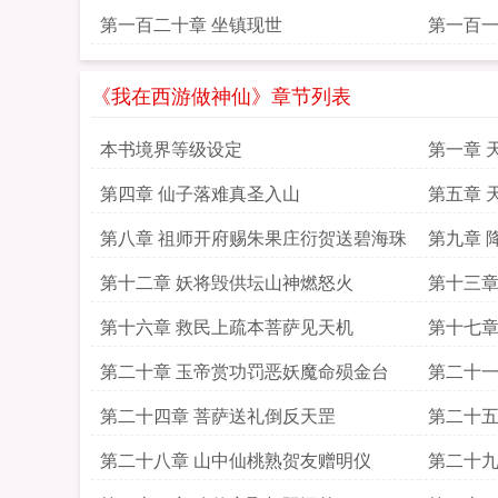
第一百二十章 坐镇现世
第一百一
《我在西游做神仙》章节列表
本书境界等级设定
第一章 
第四章 仙子落难真圣入山
第五章 
第八章 祖师开府赐朱果庄衍贺送碧海珠
第九章 
第十二章 妖将毁供坛山神燃怒火
第十三章
第十六章 救民上疏本菩萨见天机
第十七章
第二十章 玉帝赏功罚恶妖魔命殒金台
第二十一
第二十四章 菩萨送礼倒反天罡
第二十五
第二十八章 山中仙桃熟贺友赠明仪
第二十九