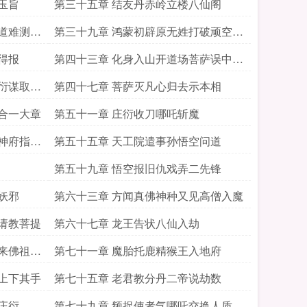
玉旨
第三十五章 结友丹赤岭立楼八仙阁
道难测多
第三十九章 鸿蒙初辟原无姓打破顽空须
悟空
得报
第四十三章 化身入山开道场菩萨误中卖
身计
衍谋取天
第四十七章 菩萨灭凡心归去示本相
合一大章
第五十一章 庄衍收刀哪吒斩魔
神府指点
第五十五章 天工院遣事孙悟空问道
第五十九章 悟空报旧仇戏弄二先锋
妖邪
第六十三章 方闻真佛神种又见高僧入魔
请教菩提
第六十七章 龙王告状八仙入劫
来佛祖说
第七十一章 魔胎托鹿精猴王入地府
上下其手
第七十五章 老君教分丹二帝说劫数
庄衍
第七十九章 频捉使者气哪吒交换人质追