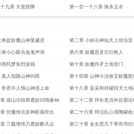
十九章 大觉投降
第一百一十八章 诛杀玉水
天将捉妖魔山神显威灵
第二章 小妖论神仙天上传法旨
天将小心眼兵临鬼声涧
第六章 妖魔恶音庄衍救人
降雨托梦朱烈送钱
第十章 妖魔作歹土地登门
 真人指路山神叫阵
第十四章 山神斗法收宝妖魔怒
 帝君许人情山神违上命
第十八章 蓝采和持罐回天土地
功
章 巡山访祖师鹿妖问情缘4k
第二十二章 拜长老员外还愿论
遭劫
章 伏魔传法旨神影落经台
第二十六章 辩法乱心境陶罐收
章 三载增伟力鹿妖断凡尘
第三十章 金女思凡下界尚书往