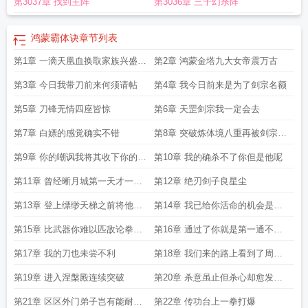
第3037章 找到主阵
第3036章 三千幻杀阵
鸿蒙霸体诀
章节列表
第1章 一滴天凰血换取家族兴盛三
第2章 鸿蒙金塔九大女帝震万古
百年
第3章 今日我带刀前来何须请帖
第4章 我今日前来是为了剑宗名额
第5章 刀锋无情四座皆惊
第6章 天罡剑宗我一定会去
第7章 白嫖的感觉确实不错
第8章 突破炼体境八重再被剑宗除
名
第9章 你的嘲讽我将其收下你的性
第10章 我的确杀不了你但是他呢
命我要带走
第11章 曾经晰月城第一天才一定
第12章 绝刃剑子良星尘
会强势归来
第13章 登上缥缈天梯之前将他永
第14章 我已给你活命的机会是你
远留下
自己不珍惜
第15章 比武器你难以匹敌论拳脚
第16章 通过了你就是第一通不过
你犹逊一筹
那就滚
第17章 我的刀也未尝不利
第18章 我们来的路上看到了周暗
的尸体
第19章 进入涅槃殿连续突破
第20章 杀意虽止但杀心却愈发冷
冽
第21章 区区外门弟子岂有能耐修
第22章 传功台上一拳打爆