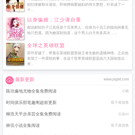
犯纪律被勒令退役。怀揣挣钱娶媳妇的伟大梦想，叶辰成了一
个...
以身骗婚，江少请自重
都说邮轮巨子江其琛是个完美男人，但身为小员工的陆知闲看见
他只想逃。因为她深刻知道，这个男人白天有多高冷，...
全球之英雄联盟
苏环穿越了，带着在英雄联盟晋级王者失败的遗憾神情。之后他
发现了一件震惊的事，在这个世界英雄联盟是由六大国创造出
来...
最新更新
www.pigtxt.com
陈功遍地尤物全集免费阅读
小枪
时间俱乐部笔趣阁超前更新
双子座游鱼
柳浩天平步亲芸全集免费阅读
云朵cc
林弦小说全集阅读
双子座游鱼