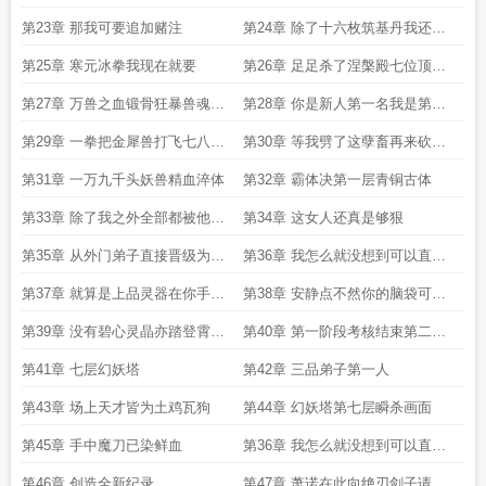
炼这部武学
第23章 那我可要追加赌注
第24章 除了十六枚筑基丹我还要
再赌一样东西
第25章 寒元冰拳我现在就要
第26章 足足杀了涅槃殿七位顶尖
天才
第27章 万兽之血锻骨狂暴兽魂淬
第28章 你是新人第一名我是第二
体
名
第29章 一拳把金犀兽打飞七八米
第30章 等我劈了这孽畜再来砍了
这力量有点恐怖
你
第31章 一万九千头妖兽精血淬体
第32章 霸体决第一层青铜古体
第33章 除了我之外全部都被他当
第34章 这女人还真是够狠
场斩杀
第35章 从外门弟子直接晋级为二
第36章 我怎么就没想到可以直接
品弟子
去抢别人的
第37章 就算是上品灵器在你手里
第38章 安静点不然你的脑袋可要
也纯属浪费
飞走了
第39章 没有碧心灵晶亦踏登霄云
第40章 第一阶段考核结束第二阶
台
段考核开始
第41章 七层幻妖塔
第42章 三品弟子第一人
第43章 场上天才皆为土鸡瓦狗
第44章 幻妖塔第七层瞬杀画面
第45章 手中魔刀已染鲜血
第36章 我怎么就没想到可以直接
去抢别人的
第46章 创造全新纪录
第47章 萧诺在此向绝刃剑子请招