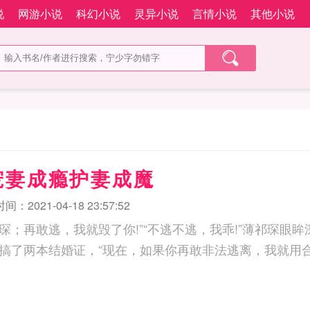
说
网游小说
科幻小说
灵异小说
言情小说
其他小说
宠妻成瘾护妻成魔
：2021-04-18 23:57:52
琛；再敢逃，我就毁了你!”“不逃不逃，我乖!”薄祁琛眼
搞了两本结婚证，“现在，如果你再敢非法逃离，我就用