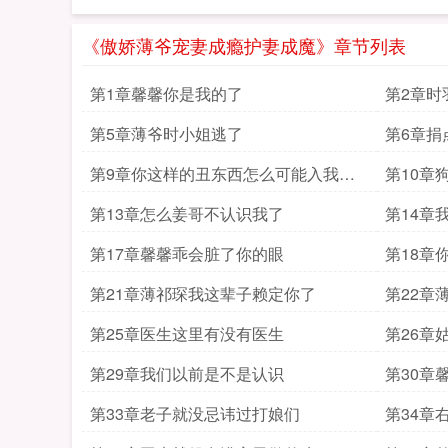
《傲娇薄爷宠妻成瘾护妻成魔》章节列表
第1章馨馨你是我的了
第2章时
第5章薄爷时小姐逃了
第6章捐
第9章你这样的丑东西怎么可能入我的
第10章
眼
第13章怎么姜哥不认识我了
第14章
第17章馨馨乖会脏了你的眼
第18章
第21章薄祁琛我这辈子赖定你了
第22章
第25章医生这里有没有医生
第26章
第29章我们以前是不是认识
第30章
第33章老子就没忌讳过打娘们
第34章