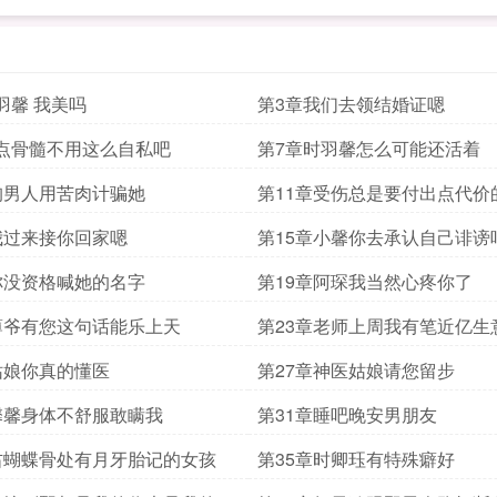
羽馨 我美吗
第3章我们去领结婚证嗯
点骨髓不用这么自私吧
第7章时羽馨怎么可能还活着
狗男人用苦肉计骗她
第11章受伤总是要付出点代价
我过来接你回家嗯
第15章小馨你去承认自己诽谤
你没资格喊她的名字
第19章阿琛我当然心疼你了
薄爷有您这句话能乐上天
第23章老师上周我有笔近亿生
姑娘你真的懂医
第27章神医姑娘请您留步
馨馨身体不舒服敢瞒我
第31章睡吧晚安男朋友
右蝴蝶骨处有月牙胎记的女孩
第35章时卿珏有特殊癖好