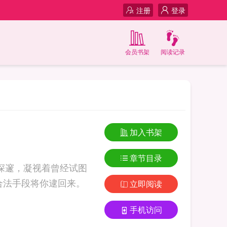
注册
登录
会员书架
阅读记录
加入书架
章节目录
眸深邃，凝视着曾经试图
合法手段将你逮回来。
立即阅读
手机访问