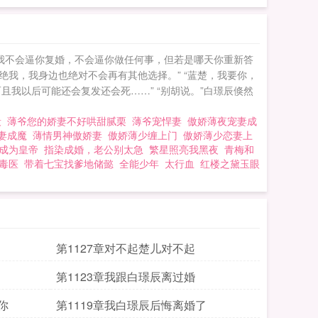
，我不会逼你复婚，不会逼你做任何事，但若是哪天你重新答
绝我，我身边也绝对不会再有其他选择。” “蓝楚，我要你，
且我以后可能还会复发还会死……” “别胡说。”白璟辰倏然
段
薄爷您的娇妻不好哄甜腻栗
薄爷宠悍妻
傲娇薄夜宠妻成
护妻成魔
薄情男神傲娇妻
傲娇薄少缠上门
傲娇薄少恋妻上
成为皇帝
指染成婚，老公别太急
繁星照亮我黑夜
青梅和
毒医
带着七宝找爹地储懿
全能少年
太行血
红楼之黛玉眼
第1127章对不起楚儿对不起
第1123章我跟白璟辰离过婚
你
第1119章我白璟辰后悔离婚了