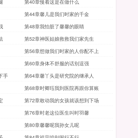
腿
第40章慢着这是在做什么
第44章馨儿是我们时家的千金
我
第48章我怕脏了馨馨的眼睛
法
第52章神医姑娘救救我们家先生
第56章想做我们时家的人你配不上
第60章身体不舒服的话别逞强
下手
第64章馨丫头是研究院的继承人
第68章时卿珏我到医院再跟你算账
定
第72章敢动我的女孩就该想到下场
第76章时老这位医生叫时羽馨
第80章馨馨呢我孙女儿呢
子
第84章祖宗咱别闹行不行