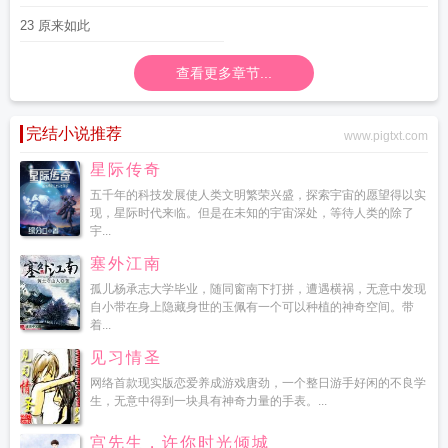
23 原来如此
查看更多章节...
完结小说推荐
www.pigtxt.com
星际传奇
五千年的科技发展使人类文明繁荣兴盛，探索宇宙的愿望得以实
现，星际时代来临。但是在未知的宇宙深处，等待人类的除了
宇...
塞外江南
孤儿杨承志大学毕业，随同窗南下打拼，遭遇横祸，无意中发现
自小带在身上隐藏身世的玉佩有一个可以种植的神奇空间。带
着...
见习情圣
网络首款现实版恋爱养成游戏唐劲，一个整日游手好闲的不良学
生，无意中得到一块具有神奇力量的手表。...
宫先生，许你时光倾城