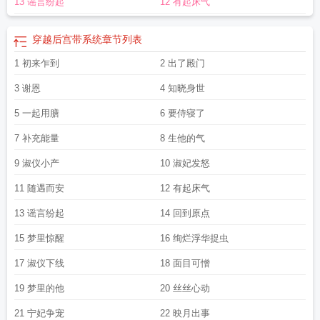
13 谣言纷起
12 有起床气
71
穿越之后宫养老的日子月月桃花仙
穿越古代后宫系统
穿越 古代 后宫
穿越后
宫txt
穿越后宫游戏手游
穿越后宫带系统
穿越后宫小时
在后宫养老
穿越后宫养
包子的
穿越之后宫养老的日子月月桃花仙全文阅读
穿越之后宫养老的养老
穿越
穿越后宫带系统
章节列表
后宫
穿越之后宫不好混哪
穿越之后官养老的日子
穿越后宫之福孕
1 初来乍到
2 出了殿门
3 谢恩
4 知晓身世
5 一起用膳
6 要侍寝了
7 补充能量
8 生他的气
9 淑仪小产
10 淑妃发怒
11 随遇而安
12 有起床气
13 谣言纷起
14 回到原点
15 梦里惊醒
16 绚烂浮华捉虫
17 淑仪下线
18 面目可憎
19 梦里的他
20 丝丝心动
21 宁妃争宠
22 映月出事