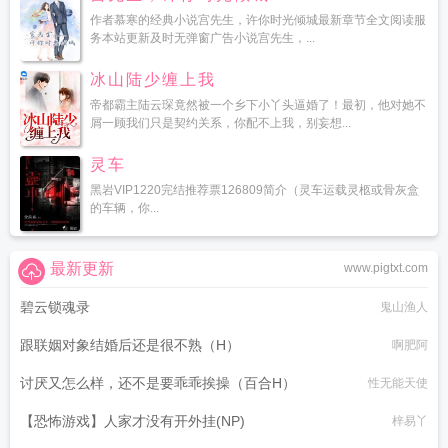
作者慕寒的经典小说宫先生，许你时光倾城最新章节全文阅读服
务本站更新及时无弹窗广告小说宫先生，...
冰山陆少缠上我
帝都霸主陆云琛竟然被一个乡下小丫头逼婚了！最初，他对她不
屑一顾我们只是契约关系，你配不上我，别妄想...
灵车
黑岩VIP1220完结推荐票126809简介（灵车运载灵柩或骨灰盒
的车辆，你...
最新更新
www.pigtxt.com
碧云锁魂录
鬼山渔人
跟联姻对象结婚后还是很不熟（H）
啊肥阿
讨厌又怎么样，还不是要乖乖挨操（百合H）
性无能天使
【恐怖游戏】人家才没有开外挂(NP)
梓易丫