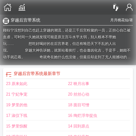
穿越后宫带系统
月月桃花仙
/著
顾钰宁没想到自己也赶上穿越的潮流，还是三千后宫粉黛的一员，正担心自己被
血虐，可时间一久她就发现可能是原主宫斗水平太弱，别人根本不带她
玩…… 想吃好喝好的在后宫养老，但总有唯恐天下不乱的人出
现。 穿越大神告诉她，就算站着挨打，也会逢凶化吉，于是乎，她能不
动手就忍着。 奇就奇在她什么也没做，但最后却走到了无人能撼动的高
位，她如丈二的和尚摸不着头脑………… 启延把所有的耐心都给了叫顾
钰宁的女人，可惜她还不知足，一次又一次触碰自己的底线，他想着一定要好好
穿越后宫带系统
最新章节
地惩治她，这一想就是一辈子。连载文《穿越之我在古代的日子》周知琳穿成了
23 原来如此
22 映月出事
皇后嫡出的公主，仗着年纪小不干自己事，于是饶有兴致的看着皇上的妃嫔们暗
搓搓互相伤害，还没等他们将宫斗这把火烧到她身上的时候，自己宫里的丫鬟耐
21 宁妃争宠
20 丝丝心动
不住被冷遇，奋起帮她……周知琳：宁不是帮我，这是害我……TAT成年后，阴差
阳错拐回来一支潜力股，可他看不上自己也就罢了，偏偏当着文武百官的面，求
19 梦里的他
18 面目可憎
娶别的公主……顶着别人同情的眼神，周知琳面无表情的飘过……周知琳：我好
17 淑仪下线
16 绚烂浮华捉虫
难，只想过金枝玉叶的生活，你们不要给我过多的人设啊，什么深宫嫡女争宠
记，嫡女的荣衰人生，被抛弃的一代帝
穿越后宫的太
穿越后宫时代
穿越后宫不
15 梦里惊醒
14 回到原点
好混全文免费阅读
穿越后宫养娃
穿越之后宫的养老生活
穿越后宫之福运多