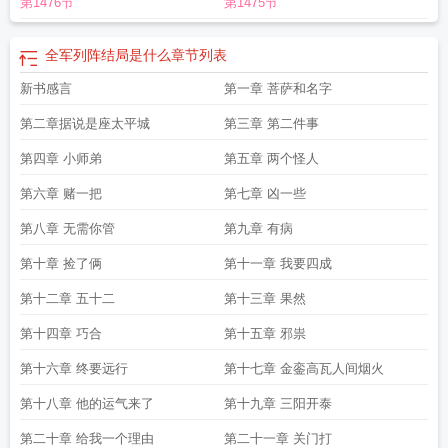
第1476节
第1475节
列阵蒙恬
全军列阵什么意思
全军列阵是谁的台词
全军列阵在线阅读笔趣阁
全
军列阵等级境界划分
全军列阵林叶
全军列阵 得令
全军列阵子奈身世
全军列阵
txt
全军列阵拓跋云溪
全军列阵人物介绍
全军列阵主要人物
全军列阵蔡徐坤
全
全军列阵结局是什么
章节列表
军列阵拓跋烈是反叛吗
全军列阵好看吗
全军列阵最新章节目录
全军列阵钱爷身
新书感言
第一章 菩萨和名字
份结局
全军列阵 知白
全军列阵人物关系图
全军列阵是什么意思
全军列阵谢子
奈
全军列阵得令的意思
全军列阵知白最新章节
全军列阵最新
全军列阵拓跋云
第二章据说是座太平城
第三章 第二件事
溪结局
全军列阵女主角有几个
全军列阵纵横中文网
全军列阵沐流火
全军列阵
境界
第四章 小师弟
全军列阵主角
全军列阵江秋色结局
第五章 两个怪人
全军列阵谢云溪真实身份
全军列阵主
角的身世
全军列阵百度
全军列阵无错版
全军列阵无弹窗
全军列阵陈薇薇
全军
第六章 赌一把
第七章 凶一些
列阵笔趣趣
全军列阵 第198章
全军列阵最新章节
全军列阵玉天子
全军列阵女
主
全军列阵TXT八零
全军列阵图片
全军列阵大结局
全军列阵退退退
全军列阵
第八章 无需你管
第九章 有病
有几个女主
全军列阵顶点
全军列阵歌曲
全军列阵陈薇薇结局
全军列阵有声书
第十章 捡了俩
第十一章 我要四成
免费听
全军列阵得令
全军列阵拓跋烈是好人还是坏人
全军列阵拓跋烈下场
全
军列阵百科
全军列阵类似
全军列阵拓跋烈结局
全军列阵讲的啥
全军列阵无弹
第十二章 五十二
第十三章 果然
窗最新章节
全军列阵知白
全军列阵拓拔烈下场
全军列阵武功境界划分
全军列
第十四章 巧合
第十五章 邪祟
阵笔趣阁
全军列阵简介
全军列阵纵横
全军列阵和长宁帝军的关系
第十六章 终要远行
第十七章 金銮高瓦人间烟火
第十八章 他的运气来了
第十九章 三阳开泰
第二十章 给我一个理由
第二十一章 关门打