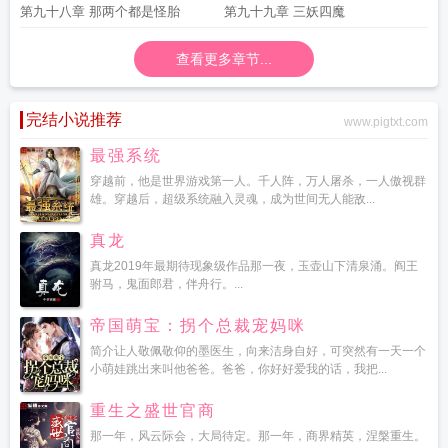
第九十八章 那两个都是怪胎
第九十九章 三妖四魔
查看更多章节...
完结小说推荐
www.pigtxt.com
最强系统
穿越前，他是世界游戏第一人。千人阵，万人屠杀，一人傲视群
雄。穿越后，超级系统融入灵魂，成为世间无人能敌...
真龙
真龙2019年最期待现象级作品那一夜，玉壶山下清泉涌。阎王
驸马，鬼面郎君，伴舟行。...
帝国萌宝：拐个总裁宠妈咪
简介让人敬佩敬仰的墨医生，向来洁身自好，可突然有一天一个
小萌娃跳出来叫他爸爸。爸爸，你好好爱我的话，我把...
重生之盛世官商
那一年，风云际会，大局待定。那一年，商界精英，涅槃重生。