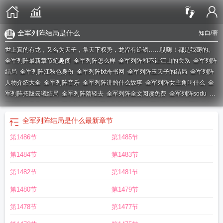
全军列阵结局是什么
知白
/著
世上真的有龙，又名为天子，掌天下权势，龙皆有逆鳞……哎嗨！都是我薅的。
全军列阵最新章节笔趣阁
全军列阵怎么样
全军列阵和不让江山的关系
全军列阵
结局
全军列阵江秋色身份
全军列阵txt奇书网
全军列阵玉天子的结局
全军列阵
人物介绍大全
全军列阵音乐
全军列阵讲的什么故事
全军列阵女主角叫什么
全
军列阵拓跋云曦结局
全军列阵隋轻去
全军列阵全文阅读免费
全军列阵sodu
全
军列阵结局是什么
全军列阵TXT
全军列阵百度百科
全军列阵有声
全军列阵拓
跋烈
全军列阵金鱼是什么身份
全军列阵全文阅读
全军列阵写的什么玩意
全军
全军列阵结局是什么
最新章节
列阵辛先生什么身份
全军列阵拓跋云溪真实身份
全军列阵最新章节免费阅读
全
第1486节
第1485节
军列阵谢子奈身世
全军列阵是穿越吗
全军列阵辛先生是谁
全军列阵TXT免费完
整版
全军列阵人物关系
全军列阵txt免费
全军列阵最新免费阅读
全军列阵在线
第1484节
第1483节
阅读
全军列阵钱老头
全军列阵全文免费阅读
全军列阵知白笔趣阁
全军列阵陈
微微结局
全军列阵内容简介
全军列阵人物简介
全军列阵文学馆
全军列阵辛言
第1482节
第1481节
缺结局
全军列阵免费阅读
全军列阵等级划分
全军列阵选书网
全军列阵境界划
第1480节
第1479节
分
全军列阵人物
全军列阵讲的什么
全军列阵啥意思
全军列阵说的什么
全军列
阵完结了吗
全军列阵地图
全军列阵 第197章
全军列阵女主是谁
全军列阵李萱
第1478节
第1477节
的身份是什么
全军列阵蒙恬台词
全军列阵大师兄是谁
全军列阵抹茶旦旦
全军