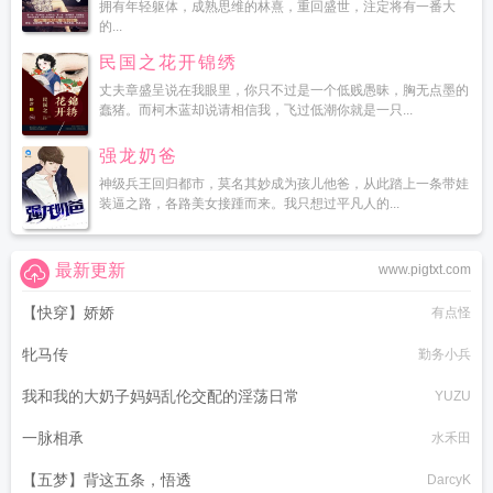
拥有年轻躯体，成熟思维的林熹，重回盛世，注定将有一番大
的...
民国之花开锦绣
丈夫章盛呈说在我眼里，你只不过是一个低贱愚昧，胸无点墨的
蠢猪。而柯木蓝却说请相信我，飞过低潮你就是一只...
强龙奶爸
神级兵王回归都市，莫名其妙成为孩儿他爸，从此踏上一条带娃
装逼之路，各路美女接踵而来。我只想过平凡人的...
最新更新
www.pigtxt.com
【快穿】娇娇
有点怪
牝马传
勤务小兵
我和我的大奶子妈妈乱伦交配的淫荡日常
YUZU
一脉相承
水禾田
【五梦】背这五条，悟透
DarcyK