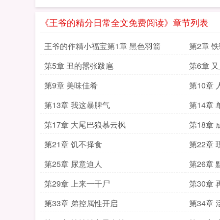
《王爷的精分日常全文免费阅读》章节列表
王爷的作精小福宝第1章 黑色羽箭
第2章 
第5章 丑的嚣张跋扈
第6章 
第9章 美味佳肴
第10章
第13章 我这暴脾气
第14章
第17章 大尾巴狼慕云枫
第18章
第21章 饥不择食
第22章
第25章 尿意迫人
第26章
第29章 上来一干尸
第30章
第33章 弟控属性开启
第34章