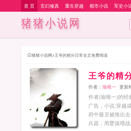
首 页
玄幻修真
重生穿越
都市小说
军史小
猪猪小说网
猪猪小说网
>
王爷的精分日常全文免费阅读
王爷的精
作者：
瑜唯一
更新时间
作者(瑜唯一)的
广告，小说:穿越
府中最丑被推出去
兵器，用婴孩喂战