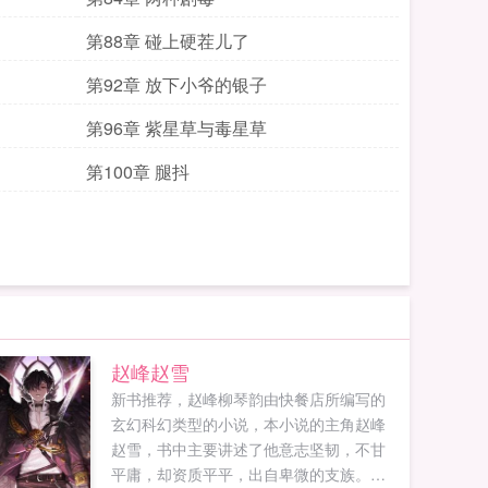
第88章 碰上硬茬儿了
第92章 放下小爷的银子
第96章 紫星草与毒星草
第100章 腿抖
赵峰赵雪
新书推荐，赵峰柳琴韵由快餐店所编写的
玄幻科幻类型的小说，本小说的主角赵峰
赵雪，书中主要讲述了他意志坚韧，不甘
平庸，却资质平平，出自卑微的支族。一