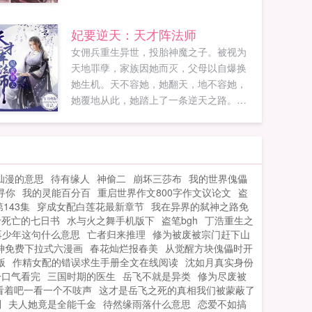
次意外，他融合一只太古神灵的眼睛，从
此鲤鱼跃龙门，如彗星般崛起，踏上传奇
妃要逆天：天才阵法师
修行之路。从渺小蝼蚁的世界底层，步步
女佣兵重生异世，投胎神魔之子。被视为
生莲，踏入这个宗门林立天才如云远古万
天地罪孽，家族因她而灭，父母以自爆换
族神话争锋波澜壮阔的大时代。...
她生机。天不容她，她翻天，地不容她，
她覆地从此，她踏上了一条逆天之路。拜
逆天的师傅，修逆天的法决，学逆天的阵
法，炼逆天的丹药。甚至拐了一个逆天的
男人。某日侍卫来报主上，主母要带人灭
了天灵宫某人表情不变，轻抿着青玉琉杯
灿漫的意思
待有缘人
神偷二
崩坏三莎布
我的世界傀儡
中的酒。灭吧，反正我看他们不顺眼，你
寻你
我的灵能百分百
重启世界作文800字作文议论文
盗
去看着，别让主母伤着了侍卫嘴角抽搐，
143集
穿成女配白莲花最新章节
我在异界的弑神之路免
主上你这样真的好么？你可是天灵...
于死亡的七日书
水与火之舞手机版下
盗笔bgh
丁浩重生之
再少年这句什么意思
亡者归来推理
修为被废被宗门赶下山
神免费下拉式六漫画
春花灿烂报春美
从觉醒方块傀儡时开
版
作精女配的错误求生手册全文在线阅读
沈如月真实身份
一口气看完
三国时期的医生
岳飞不就是异类
修为尽废被
看着吧一看一个不吱声
这才是岳飞之死的真相我们被蒙蔽了
则
夫人她竟是全能千金
待然缘雨落什么意思
恋爱不如搞