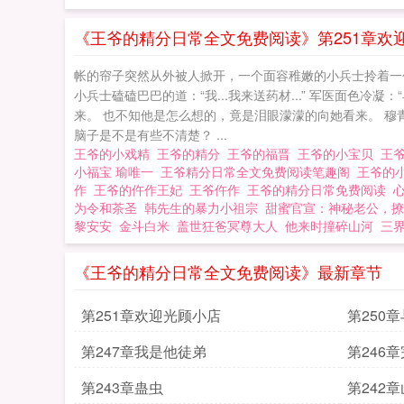
认真：“全天下的
《王爷的精分日常全文免费阅读》第251章欢
帐的帘子突然从外被人掀开，一个面容稚嫩的小兵士拎着一包
小兵士磕磕巴巴的道：“我...我来送药材...” 军医面
来。 也不知他是怎么想的，竟是泪眼濛濛的向她看来。 
脑子是不是有些不清楚？ ...
王爷的小戏精
王爷的精分
王爷的福晋
王爷的小宝贝
王
小福宝 瑜唯一
王爷精分日常全文免费阅读笔趣阁
王爷的
作
王爷的仵作王妃
王爷仵作
王爷的精分日常免费阅读
为令和茶圣
韩先生的暴力小祖宗
甜蜜官宣：神秘老公，撩
黎安安
金斗白米
盖世狂爸冥尊大人
他来时撞碎山河
三
《王爷的精分日常全文免费阅读》最新章节
第251章欢迎光顾小店
第250
第247章我是他徒弟
第246
第243章蛊虫
第242