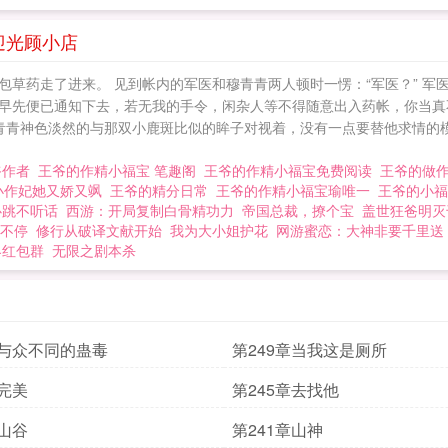
男子没有比您更奈斯的了，外面的那些狗腿子还说您有什
迎光顾小店
草药走了进来。 见到帐内的军医和穆青青两人顿时一愣：“军医？” 军医
色冷凝：“早先便已通知下去，若无我的手令，闲杂人等不得随意出入药帐，你
穆青青神色淡然的与那双小鹿斑比似的眸子对视着，没有一点要替他求情的
爷作者
王爷的作精小福宝 笔趣阁
王爷的作精小福宝免费阅读
王爷的做
小作妃她又娇又飒
王爷的精分日常
王爷的作精小福宝瑜唯一
王爷的小
心跳不听话
西游：开局复制白骨精功力
帝国总裁，撩个宝
盖世狂爸明灭
不停
修行从破译文献开始
我为大小姐护花
网游蜜恋：大神非要千里送
界红包群
无限之剧本杀
章与众不同的蛊毒
第249章当我这是厕所
章完美
第245章去找他
章山谷
第241章山神