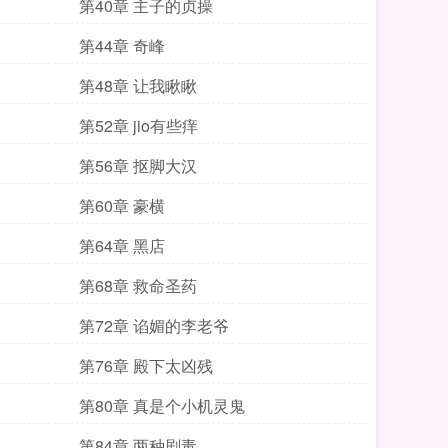
第40章 主子的贞操
第44章 奇峰
第48章 让我瞅瞅
第52章 jio有些痒
第56章 抠脚大汉
第60章 豪横
第64章 黑店
第68章 救命圣药
第72章 谄媚的李老爷
第76章 殿下太凶残
第80章 真是个小机灵鬼
第84章 两种剧毒