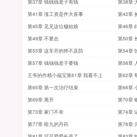
第37章 钱钱钱老子有钱
第38章
第41章 涨工资是件大喜事
第42章
第45章 见见这位穆姑娘
第46章
第49章 不要怂
第50章
第53章 这车开的猝不及防
第54章
第57章 钱钱钱老子要钱
第58章
王爷的作精小福宝第61章 我看不上
第62章
第65章 第一次治疗结束
第66章
第69章 离开
第70章
第73章 家门不幸
第74章
第77章 暗九的丹药
第78章
第81章 可可爱爱长歪了
第82章