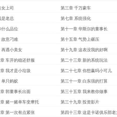
美女上司
第三章 千万豪车
我是老总
第七章 系统强化
你什么品位
第十一章 华斯尔的董事长
 故意刁难
第十五章 气势上碾压
 再遇小美女
第十九章 这表没我的好啊
章 车开的稳还舒服
第二十三章 新的系统玩法
章 我才是小垃圾
第二十七章 你想赢吗小可儿
 单只蚂蚁
第三十一章 白东强的打算
章 郭董事长出面
第三十五章 我来教你做事
章 赌一赌单车变摩托
第三十九章 投资影片
章 第一次有点紧张
第四十三章 这是卡诺俱乐部老