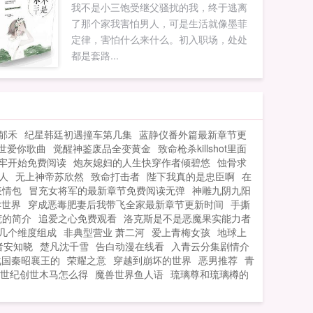
我不是小三饱受继父骚扰的我，终于逃离
眼中离开了老爸就只能饿死的废物，当一
了那个家我害怕男人，可是生活就像墨菲
个神秘的炙剑系统，带着一...
定律，害怕什么来什么。初入职场，处处
都是套路...
郁禾
纪星韩廷初遇撞车第几集
蓝静仪番外篇最新章节更
世爱你歌曲
觉醒神鉴废品全变黄金
致命枪杀killshot里面
牢开始免费阅读
炮灰媳妇的人生快穿作者倾碧悠
蚀骨求
人
无上神帝苏欣然
致命打击者
陛下我真的是忠臣啊
在
表情包
冒充女将军的最新章节免费阅读无弹
神雕九阴九阳
异世界
穿成恶毒肥妻后我带飞全家最新章节更新时间
手撕
荒的简介
追爱之心免费观看
洛克斯是不是恶魔果实能力者
几个维度组成
非典型营业 萧二河
爱上青梅女孩
地球上
者安知晓
楚凡沈千雪
告白动漫在线看
入青云分集剧情介
战国秦昭襄王的
荣耀之意
穿越到崩坏的世界
恶男推荐
青
g世纪创世木马怎么得
魔兽世界鱼人语
琉璃尊和琉璃樽的