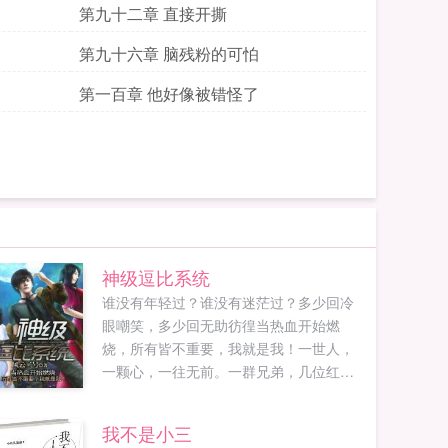
第九十二章 直接开撕
第九十六章 脑残粉的可怕
第一百章 他好像被错怪了
神级逗比系统
谁没有年轻过？谁没有迷茫过？多少回冷
眼嘲笑，多少回无助彷徨当热血开始燃
烧，所有皆不重要，我就是我！一世人，
一颗心，一往无前。一群兄弟，几位红
颜，纵横沧桑岁月。世人笑我太疯癫，我
说你们很肤浅。身经百炼终成剑，方能只
我不是小三
手封苍天。张龙，一个满嘴瞎话，所有人