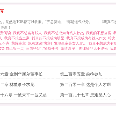
完
竟然连TGB都可以收服。”齐总笑道。 “都是运气成分。...... 《我
新！...
免费阅读
我真不想当有钱人
我真不想成为有钱人孙杰
我真的不想当富
钱人
我真不想当土豪
我真的不想成为明星
我真不想成为有钱人作文
暗火
无不克
荣耀帝主
炮灰逆袭[快穿]
发现皇帝是女人后…
我真不想成为有
要对自己狠一点
三国得到宝物就变强
婚情漫漫，周律师他见不得光
我
六章 拿到华斯尔董事长
第二百零五章 前往参加
二章 林董事长求见
第二百零一章 这是个人才啊
十八章 一波未平一波又起
第一百九十七章 患难见人心