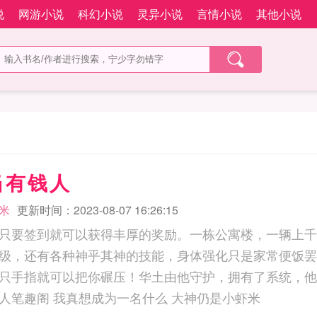
说
网游小说
科幻小说
灵异小说
言情小说
其他小说
当有钱人
米
更新时间：2023-08-07 16:26:15
只要签到就可以获得丰厚的奖励。一栋公寓楼，一辆上千
级，还有各种神乎其神的技能，身体强化只是家常便饭罢
只手指就可以把你碾压！华土由他守护，拥有了系统，他
人笔趣阁 我真想成为一名什么 大神仍是小虾米