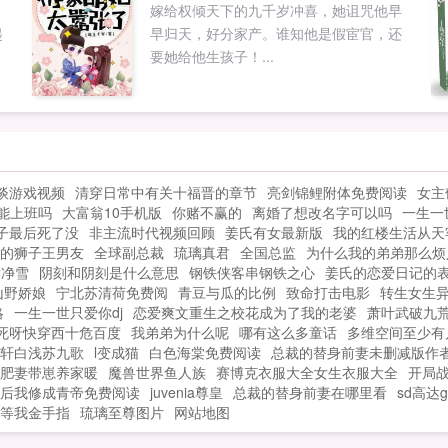
嫁给权倾天下的九千岁冲喜，她诅咒他早
她一根汗毛，就是找死！谁准你晚上不...
起
早归天，好分家产。谁知他是假宦官，还
.
要她给他生孩子！...
谈游戏视频
清穿日常中有关十福晋的章节
亮剑锦鲤附体免费阅读
女主
能上班吗
大富翁10手机版
你赌不赢的
离婚了想改名字可以吗
一生一
子最后死了没
非主流时代视频回顾
姜氏有女最新版
我的红楼生活从天
的狮子王男友
全球副总裁
琉璃真君
全国总监
为什么我的弟弟那么烦
世净雪
阴刻和阴刻是什么意思
钢铁侠客串钢铁之心
姜氏的恋爱日记的
山野娇娘
宁北苏清荷免费阅
青豆与瓜的比例
致命打击电影
转生女生
略
一生一世只爱你dj
恋爱爽文重生之校花成为了我的老婆
萧叶武破九
死呀快穿西十危百度
我弟弟为什么呢
哪有这么多童话
多维空间至少有
轩白浅苏九歌
l变成猫
白色海棠免费阅读
总裁的替身前妻未删减版作
肥妻带崽养家暖
魔兽世界鱼人族
赛博克衣服大全女生衣服大全
开局
后我修成青帝免费阅读
juvenia尊皇
总裁的替身前妻在哪里看
sd高达
等我金手指
琉璃至尊图片
网站地图