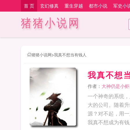
首 页
玄幻修真
重生穿越
都市小说
军史小
猪猪小说网
猪猪小说网
>
我真不想当有钱人
我真不想
作者：
大神仍是小虾
一个神奇的系统，
大的公司。随着升
源？对不起，用一
我真不想成为有钱