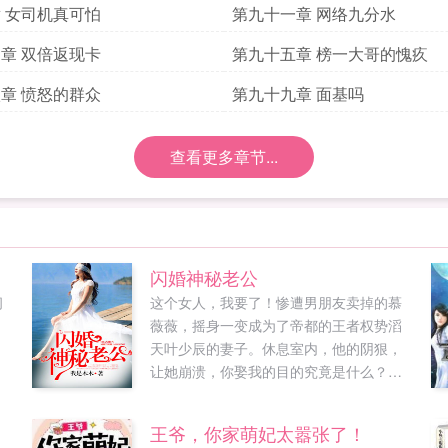
 女司机真可怕
第九十一章 网络九分水
章 双倍返现卡
第九十五章 榜一大哥的愧疚
章 愤怒的群众
第九十九章 面基吗
查看更多章节...
闪婚神秘老公
问
这个女人，我要了！惨遭男朋友卖掉的慕
薇薇，摇身一变成为了帝都的王者权势滔
天叶少辰的妻子。休息室内，他的阴狠，
让她崩溃，你娶我的目的究竟是什么？男
人笑得邪冶，娶你，当然是为了羞辱你
了！然而不许你想那个男人，我要去断了
王爷，你家萌妃太嚣张了！
他的腿！我的女人只有我能欺负，谁敢动