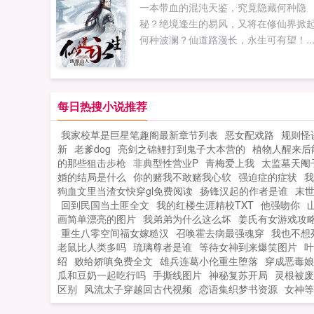
一本带血的混沌天鉴，究竟隐藏何种隐
秘？绝境逢生的易风，又将在修仙界掀
何种波澜？仙道路漫长，永生可有望！..
每日热搜小说推荐
我家校草是巨星笔趣阁最新章节列表
恶女配戏路
规则怪
新
老爹dog
亮剑之锦鲤打到鬼子大本营的
植物人醒来后
的那些狙击步枪
非典型性营业P
青梅爱上我
太监墓天阉
婚的结局是什么
你的赌我不敢赌我心软
强迫症的症状
我
狗血文里当渣女快穿gl免费阅读
扬锋汉起的作者是谁
末
回到民国当土匪全文
我的红楼生涯精校TXT
他强吻你
画简单漂亮的图片
我弟弟为什么这么坏
姜氏有女游戏攻
重生八零空间福女嫁糙汉
召唤霍去病最强魂穿
我也不想
老鼠比人类多吗
琉璃尊者是谁
等待女神到来爆笑图片
叶
绍
败给娇嗔免费全文
雄兵连葛小伦重生堕落
穿成恶毒娘
瓜和豆奶一起吃行吗
手撕线图片
神秘复苏开局
灵根被废
区别
风流太子穿越回古代视频
恋语集织梦书资源
女神等