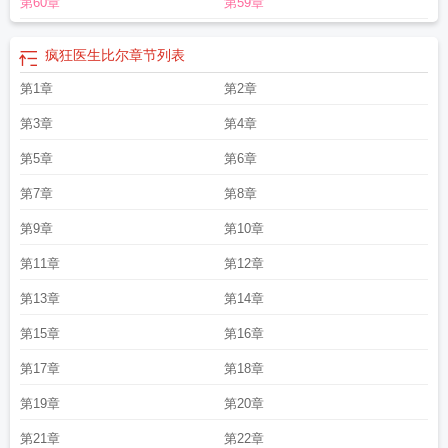
第60章
第59章
实验
疯狂医生安装
疯狂医生电影
疯狂医生破解版免广告
疯狂医生事件
疯狂医
生1982免费观看高清版
疯狂医生的复活执念
疯狂医生4破解版内置菜单
电影疯
狂医生
疯狂医生爱上我在线观看
藁城疯狂医生
疯狂医生电视剧全
疯狂医生比尔
章节列表
集
crazydoctor疯狂医生
疯狂医生ios
假面骑士drive疯狂医生
疯狂医生用吸尘
第1章
第2章
器生宝宝的视频
疯狂医生电影完整版
疯狂医生无限金币
疯狂医生破解版无限金
币
疯狂医生无广告版本
疯狂医生免费阅读
疯狂医生牙医
疯狂医生完整版
疯狂
第3章
第4章
医生割掉600对荔枝
疯狂医生之女子监狱
疯狂医生维斯特在线观看免费
疯狂医
生的城堡宝箱怎么拿
第5章
疯狂医生破解版
疯狂医生维克多
第6章
疯狂医生4内置作弊菜
单
疯狂医生动漫全集
疯狂医生电影免费播放
疯狂医生3
疯狂医生达什
疯狂医
第7章
第8章
生漫画
疯狂医生全集免费观看
疯狂医生芙兰
疯狂医生豆瓣
疯狂医生中文版
疯
狂医生国语版免费
疯狂医生维特斯在线观看
疯狂医生游戏
疯狂医生动画片
疯
第9章
第10章
狂医生电视剧
疯狂医生维斯特
假面骑士驰骑疯狂医生
疯狂医生的复活执念电影
第11章
第12章
在线观看
疯狂医生1982高清版
疯狂医生打针视频
疯狂医生安卓
疯狂医生小
品
疯狂医生模组
疯狂医生ASMR
疯狂医生1攻略图文
疯狂医生登场
第13章
第14章
第15章
第16章
第17章
第18章
第19章
第20章
第21章
第22章