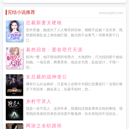
完结小说推荐
www.pigtxt.com
总裁新妻太硬核
意外穿越，她成为了人人唾弃的目标。都瞧不起她？没关系，既
然都排着队送上来给她打脸，她当然不会客气！但唯有那个口
口...
暮然回首：爱若咫尺天涯
惊鸿一瞥，他不惜动用所有势力，大海捞针，只为找到那个相似
的她。一场交易，两番景色，他步步为营，处处设计，不惜一
切...
女总裁的战神老公
哪有什么社会静好，只是有人在暗中为我们负重前行！当我们每
天下班回来，躺在床上，玩着手机时，您...
乡村守灵人
我是一名守灵人，这些年来，我遇到过很多离奇古怪的事情。我
用我的亲身经历来告诉你莫不敬鬼神，往生有轮回不信抬头...
网游之全职跟班