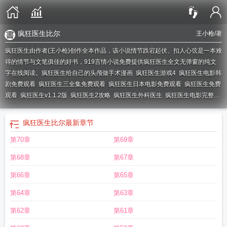
疯狂医生比尔
王小枪
/著
疯狂医生由作者(王小枪)创作全本作品，该小说情节跌宕起伏、扣人心弦是一本难
得的情节与文笔俱佳的好书，919言情小说免费提供疯狂医生全文无弹窗的纯文
字在线阅读。
疯狂医生给自己的头颅做手术漫画
疯狂医生游戏4
疯狂医生电影韩
剧免费观看
疯狂医生三全集免费观看
疯狂医生日本电影免费观看
疯狂医生免费
观看
疯狂医生v1.1.2版
疯狂医生2攻略
疯狂医生外科医生
疯狂医生电影完整版
免费观看
疯狂医生2电视剧免费
疯狂医生 游戏
假面骑士疯狂医生
疯狂医生无
限金币版免费
疯狂医生全身检查
疯狂医生动漫
疯狂医生英文
疯狂医生诡异游
疯狂医生比尔
最新章节
戏笔趣阁
疯狂医生达什破解版
疯狂医生电影香港版
疯狂医生韩剧在线观看
疯
第70章
第69章
狂医生游戏破解版
疯狂医生用吸尘器打胎
疯狂医生1982美国电影
疯狂医生模
拟器
疯狂医生用吸尘器流产电影
疯狂医生游戏攻略
疯狂医生欧美电影
疯狂医
第68章
第67章
生日本动画片
疯狂医生米老鼠
疯狂医生比尔
疯狂医生爱上我
疯狂医生破解版
无限金币免广告
疯狂医生变档战车
米老鼠疯狂医生
疯狂医生韩剧
疯狂医生之
第66章
第65章
美女监狱2免费版
疯狂医生如何办理输血申请
疯狂医生治疗还是捣蛋
疯狂医生4
第64章
第63章
金币钻石版
疯狂医生电影在线观看
疯狂医生(1982)
疯狂医生2电影免费观看
疯
狂医生2
疯狂医生韦斯特
疯狂医生维特斯
疯狂医生百花榜
疯狂医生攻略
疯狂
第62章
第61章
医生游戏破解版无限钻石
疯狂医生日本电影
疯狂医生的复活执念电影
疯狂医生