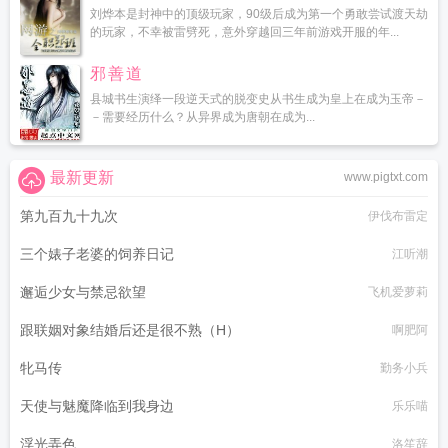
刘烨本是封神中的顶级玩家，90级后成为第一个勇敢尝试渡天劫
的玩家，不幸被雷劈死，意外穿越回三年前游戏开服的年...
邪善道
县城书生演绎一段逆天式的脱变史从书生成为皇上在成为玉帝－
－需要经历什么？从异界成为唐朝在成为...
最新更新
www.pigtxt.com
第九百九十九次
伊伐布雷定
三个婊子老婆的饲养日记
江听潮
邂逅少女与禁忌欲望
飞机爱萝莉
跟联姻对象结婚后还是很不熟（H）
啊肥阿
牝马传
勤务小兵
天使与魅魔降临到我身边
乐乐喵
浮光弄色
洛笙辞