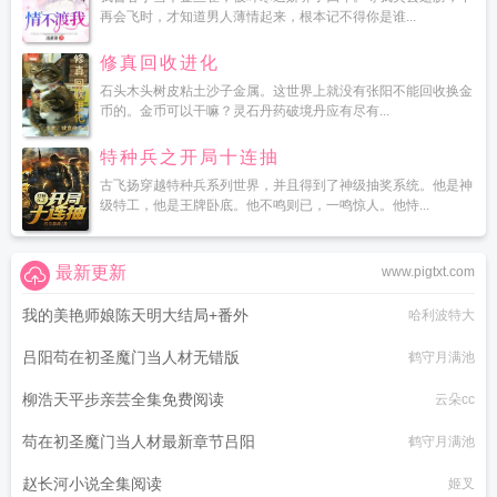
再会飞时，才知道男人薄情起来，根本记不得你是谁...
修真回收进化
石头木头树皮粘土沙子金属。这世界上就没有张阳不能回收换金
币的。金币可以干嘛？灵石丹药破境丹应有尽有...
特种兵之开局十连抽
古飞扬穿越特种兵系列世界，并且得到了神级抽奖系统。他是神
级特工，他是王牌卧底。他不鸣则已，一鸣惊人。他恃...
最新更新
www.pigtxt.com
我的美艳师娘陈天明大结局+番外
哈利波特大
吕阳苟在初圣魔门当人材无错版
鹤守月满池
柳浩天平步亲芸全集免费阅读
云朵cc
苟在初圣魔门当人材最新章节吕阳
鹤守月满池
赵长河小说全集阅读
姬叉