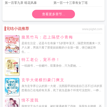
第一百零九章 暗花风暴
第一百一十三章有女丁瑶
查看更多章节...
完结小说推荐
www.pigtxt.com
腹黑竹马：恋上隔壁小青梅
是前生注定，还是今生有缘？5岁那年某天，隔壁突然搬来一大
户人家，男孩只看了那瓷娃娃般的小女孩一眼，便已确定终
生。...
特工老公，宠不停！
一纸婚书，一份赌约，双重身份，只为爱她。...
玄学大佬横扫豪门爽文
身为玄学界公认的第一大佬，沈西园早就知道自己活不过18岁原
想着自己在地府有关系，死了就当是换个环境可没想到，一睁...
情不渡我
我曾甘于当个金丝雀，被叶寒遇娇养了四年。等我失去翅膀，不