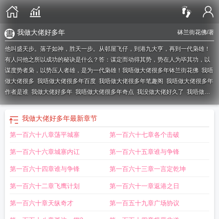
我做大佬好多年
砵兰街花佛
/著
他叫盛天步。落子如神，胜天一步。从邨屋飞仔，到港九大亨，再到一代枭雄！
有人问他之所以成功的秘诀是什么？答：谋定而动得其势，势在人为毕其功，以
谋度势者枭，以势压人者雄，是为一代枭雄！
我唔做大佬很多年钵兰街花佛
我唔
做大佬很多
我唔做大佬很多年百度
我唔做大佬很多年笔趣阁
我唔做大佬很多年
作者是谁
我做大佬好多年
我唔做大佬很多年奇点
我没做大佬好久了
我唔做大
佬很多年笔
砵兰街花佛
(综武侠)我做大佬那些年
我唔做大佬很多年砵兰街
huaf
我做大佬那些年by
我做大佬那些年
我做大佬那些年飞奔的橘子74
我唔做
我做大佬好多年
最新章节
大佬很多年TXT免费
我唔做大佬很多年免费
我唔做大佬很多年起点
我唔做大佬
第一百六十八章荡平城寨
第一百六十七章各个击破
很多年全文阅读
我当大佬这些年
我冇做大佬好耐了
我唔做大佬很多年盛天
我
唔做大佬很多年砵兰街花佛
我做大佬这些年
我唔做大佬很多年砵兰街
我当大佬
第一百六十六章城寨内讧
第一百六十五章谁与争锋
好多年
我唔做大佬很多年txt
我唔做大佬很多年TXT
我唔做大佬很多年免费阅
读
我唔做大佬很多年最新章节
我唔做大佬很多年 免费阅读无弹窗
我没做大佬
第一百六十四章谁与争锋
第一百六十三章一言定乾坤
很久了
我唔做大佬很多年无防盗
我做大佬的日子
第一百六十二章飞鹰计划
第一百六十一章返港之日
第一百六十章天纵奇才
第一百五十九章广场协议