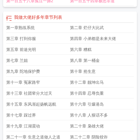
第一百五十八章孤注一掷2
第一百五十四章极恶非道
我做大佬好多年
章节列表
第一章熟练系统
第二章 烂仔大比武
第三章 打到你服
第四章 小弟都是未来大佬
第五章 前途光明
第六章 糟糕
第七章 兰姐
第八章 第一桶金
第九章 陀地保护费
第十章 抢生意
第十一章 冤家路窄
第十二章 靓坤出马
第十三章 社团辈分大过天
第十四章 忍辱负重
第十五章 东风渐起扬帆远航
第十六章 引爆港岛
第十七章 踩过界
第十八章 人狠话不多
第十九章 江湖震动
第二十章 枭雄大佬
第二十一章 生意之道做人之道
第二十二章 阴险狡诈