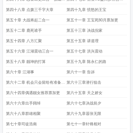
千加更
为投资一百加更
第四十八章 点拨三千字大章
第四十九章 愤怒的王宝
第五十章 大战将起二合一
第五十一章 王宝死80月票加更
第五十二章 鹿死谁手
第五十三章 决战倪家
第五十四章 八方汇聚
第五十五章 讲道理
第五十六章 江湖震动三合一
第五十七章 洪兴震动
第五十八章 靓坤的打算
第五十九章 陈永仁的路
第六十章 江湖事
第六十一章 告诉
第六十二章 机会只会留给有准备的
第六十三章潜行狙击
人
第六十四章偶遇靓女推荐票加更
第六十五章 天之娇女
第六十六章出手阔绰
第六十七章决战前夕
第六十八章群雄相聚
第六十九章嚣张无限
第七十章司徒浩南
第七十一章针锋相对