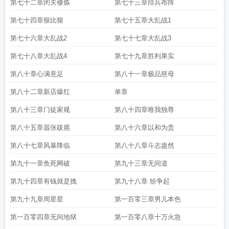
第七十二章闭关修炼
第七十三章排兵布阵
第七十四章狠比狠
第七十五章大乱战1
第七十六章大乱战2
第七十七章大乱战3
第七十八章大乱战4
第七十九章胜利果实
第八十章心满意足
第八十一章极品慈母
第八十二章新店爆红
单章
第八十三章门徒家规
第八十四章唯我独尊
第八十五章嚣张跋扈
第八十六章以和为贵
第八十七章风暴降临
第八十八章斗志盎然
第九十一章鱼死网破
第九十三章无间道
第九十四章有钱就是拽
第九十八章 纷争起
第九十九章周星星
第一百零三章男儿本色
第一百零四章无间地狱
第一百零八章十万火急