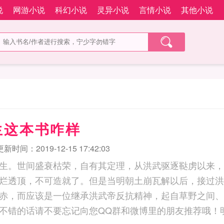
说
网游小说
科幻小说
灵异小说
言情小说
其他小说
生这本书咋样
更新时间：2019-12-15 17:42:03
生。世间盛衰枯荣，自有其定理，从洪武驱逐鞑虏以来，
烂透顶，不可造就了。但是当明朝土崩瓦解以后，接过洪
赤，而应该是一位继承洪武帝反抗精神，起自草野之间、
不错的话请不要忘记向您QQ群和微博里的朋友推荐哦！