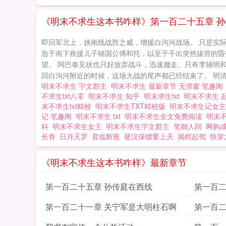
明末不求生无弹窗
记向您QQ群和微博里的朋友推荐哦！ 明末不求生
《明末不求生这本书咋样》第一百二十五章 
不求生txt 深蓝宇
即回军北上，挟南线战胜之威，增援白沟河战场。 只是实
急于南下救援儿子辅国公博和托，以至于干出突然拔营的昏
望。 阿巴泰见状也只好放弃战斗，迅速撤走。只有李辅明
回白沟河附近的时候，这场大战的尾声都已经结束了。 明清
明末不求生 宇文郡主
明末不求生 最新章节 无弹窗 笔趣
不求生txt八零
明末不求生 知乎
明末求生txt
明末不求生 
末不求生txt精校
明末不求生TXT精校版
明末不求生记女
记 笔趣阁
明末不求生 txt
明末不求生全文免费阅读
明末
科
明末不求生女主
明末不求生宇文郡主
笔御人间
网购
长青
日月天罗
君临辉夜
硬汉保镖要上天
揭棺起驾
快穿
《明末不求生这本书咋样》最新章节
第一百二十五章 孙传庭在西线
第一百二
第一百二十一章 关宁军是大明柱石啊
第一百二