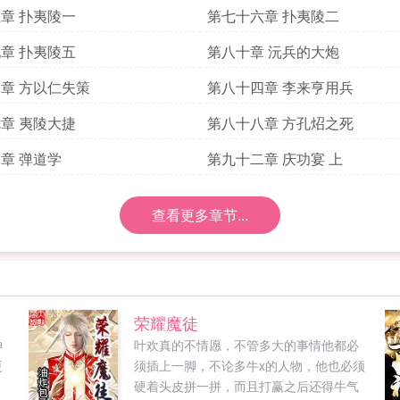
章 扑夷陵一
第七十六章 扑夷陵二
章 扑夷陵五
第八十章 沅兵的大炮
章 方以仁失策
第八十四章 李来亨用兵
章 夷陵大捷
第八十八章 方孔炤之死
章 弹道学
第九十二章 庆功宴 上
查看更多章节...
荣耀魔徒
神
叶欢真的不情愿，不管多大的事情他都必
更
须插上一脚，不论多牛x的人物，他也必须
，
硬着头皮拼一拼，而且打赢之后还得牛气