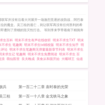
》还不错的话请不要忘
清联军并没有沿着大河展开一场激烈竞逐的攻防战，阿巴泰
多拉的魔盒。吴三桂的逃亡，则让联军再没有任何胜利的希
即遭到了滑稽的毁灭性打击。 等到李来亨带着南下精骑奔
不求生百科
明末不求生有声在线收听
明末不求生TXT
明末
末不求生 笔趣阁
明末不求生txt精校版
明末不求生知乎
明
生评论
明末不求生笔趣阁无弹窗最新章节列表
明末不求生
明末求生记 笔趣阁
明末不求生免费阅读
明末不求生 百
沈浪
萌仙医世
良夫晚成
美食从和面开始
大嘴球王
仙道
旗兵
第一百二十二章 袁时泰的光荣
吴三桂
第一百一十八章 金戈铁马之象