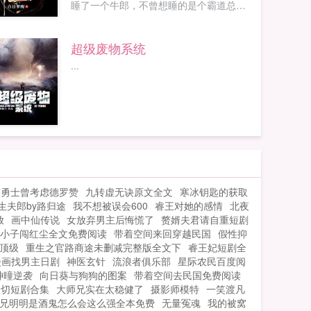
睡了一个牛郎，不曾想睡的是个霸道总
裁。看到霍靖宇含着冰霜的脸，奚小素想
光脚不怕穿鞋的，自从妈妈过世，爸爸被
超级废物系统
心机婊后妈，白莲花妹妹抢走了，她也被
...
赶出家门，现在就光棍一个。她不仅敢...
曝勇士曾考虑德罗赞
九转虚无诀原文全文
寒冰钥匙的获取
生夫郎by路归途
我不想被误会600
睿王对她的感情
北夜
放
画中仙传说
女放弃男主后悔慌了
赘婿夫君请自重短剧
小子闯红尘全文免费阅读
带着空间来回穿越民国
假性抑
顶级
重生之官路商途未删减完整版全文下
睿王妃短剧全
漫画找男主日剧
神医玄针
流浪者俱乐部
星际农民百度阅
神曈逆袭
向日葵与狗狗的图案
带着空间去民国免费阅读
一切短剧合集
大师兄实在太稳健了
摄影师模特
一笑渡凡
兄明明是酒鬼怎么会这么强全本免费
无量冤魂
我的被窝