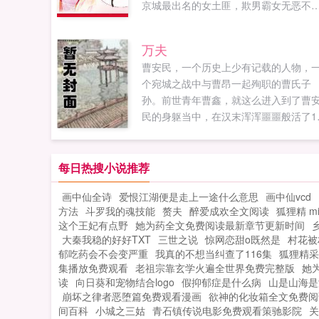
京城最出名的女土匪，欺男霸女无恶不
作。他是大盛朝皇子，天下最可怕的修
王，冷心寡情杀戮成性。某日，女土匪
万夫
婚修罗王。世人欢呼绝配！魏青棠前世
曹安民，一个历史上少有记载的人物，
了眼，认贼作父，手刃亲兄，重活一世
个宛城之战中与曹昂一起殉职的曹氏子
复仇。渣男贱女轮番上，打马看花挨个
孙。前世青年曹鑫，就这么进入到了曹
揍！还有那黑心老贼，且待她羽翼丰时
民的身躯当中，在汉末浑浑噩噩般活了1
收！可，这位杀神王爷怎么回事？她不
年。什么？再有三年自己就要死了？什
是亲了个小嘴扑了个满怀，怎么就打包
么？几天后祖父曹嵩父亲曹德就要去徐
榻了？魏青棠惊恐状殿下我发誓这次绝
了？就要被陶谦部下杀死了？正当曹操
每日热搜小说推荐
是意外！云殊云淡风...
百官为老太公曹嵩大摆筵席之时，正当
画中仙全诗
爱恨江湖便是走上一途什么意思
画中仙vcd
文武欢声笑语的刹那，曹安民却是在宴
方法
斗罗我的魂技能
赘夫
醉爱成欢全文阅读
狐狸精 mi
中突然放声大哭，并哭道老太公（曹嵩
这个王妃有点野
她为药全文免费阅读最新章节更新时间
命不久矣。原本只想在乱世中混混日子
大秦我稳的好好TXT
三世之说
惊网恋甜o既然是
村花被
他，从这一刻开始，一切将变得不那么
郁吃药会不会变严重
我真的不想当纠查了116集
狐狸精采
凡。企鹅五四四一二五三六（书友ivany
集播放免费观看
老祖宗靠玄学火遍全世界免费完整版
她
供，万夫书友群）未满...
读
向日葵和宠物结合logo
假抑郁症是什么病
山是山海是
崩坏之律者恶堕篇免费观看漫画
欲神的化妆箱全文免费阅
间百科
小城之三姑
青石镇传说电影免费观看策驰影院
关