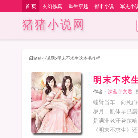
首 页
玄幻修真
重生穿越
都市小说
军史小
猪猪小说网
猪猪小说网
>
明末不求生这本书咋样
明末不求
作者：
深蓝宇文君
螳臂当车，向死而
岁月，肌体早已腐
是满洲老汗努尔哈
《明末不求生》还