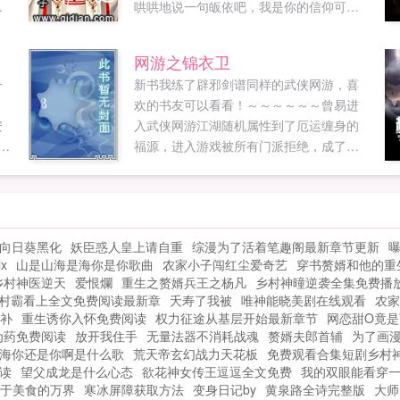
哄哄地说一句皈依吧，我是你的信仰可是
罗
没办法，这就是旦哥的要求，荣耀，传
指
教，出风头这年头，给人打工不容易！...
网游之锦衣卫
瞎
一
新书我练了辟邪剑谱同样的武侠网游，喜
誓
欢的书友可以看看！～～～～～～曾易进
儿
安
入武侠网游江湖随机属性到了厄运缠身的
0
福源，进入游戏被所有门派拒绝，成了开
过
服最大的悲剧男，为了点小钱做任务，无
上
州
意中加入了锦衣卫，开始了卑鄙无耻的网
对
与
游生涯。...
众
向日葵黑化
妖臣惑人皇上请自重
综漫为了活着笔趣阁最新章节更新
席
x
山是山海是海你是你歌曲
农家小子闯红尘爱奇艺
穿书赘婿和他的重
）
乡村神医逆天
爱恨爛
重生之赘婿兵王之杨凡
乡村神曈逆袭全集免费播
的
村霸看上全文免费阅读最新章
夭寿了我被
唯神能晓美剧在线观看
农家
平
补
重生诱你入怀免费阅读
权力征途从基层开始最新章节
网恋甜O竟是
u提
为药免费阅读
放开我住手
无量法器不消耗战魂
赘婿夫郎首辅
为了画
海你还是你啊是什么歌
荒天帝玄幻战力天花板
免费观看合集短剧乡村
读
望父成龙是什么心态
欲花神女传王逗逗全文免费
我的双眼能看穿
于美食的万界
寒冰屏障获取方法
变身日记by
黄泉路全诗完整版
大师