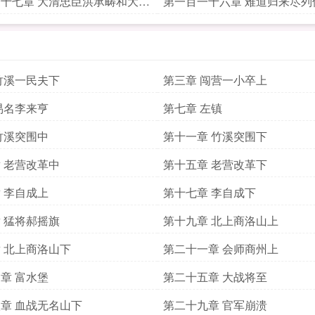
十七章 大清忠臣洪承畴和大明
第一百一十六章 难道归来尽列
三桂
竹溪一民夫下
第三章 闯营一小卒上
易名李来亨
第七章 左镇
竹溪突围中
第十一章 竹溪突围下
 老营改革中
第十五章 老营改革下
 李自成上
第十七章 李自成下
 猛将郝摇旗
第十九章 北上商洛山上
 北上商洛山下
第二十一章 会师商州上
章 富水堡
第二十五章 大战将至
章 血战无名山下
第二十九章 官军崩溃