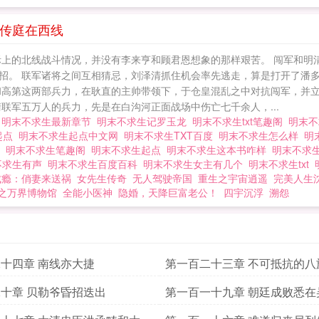
，明末不求生全文阅读.各位书友要是觉得《明末不求生
txt下载 明末不求生笔趣阁 明末不求生小说 明末
孙传庭在西线
文君
际上的北线战斗情况，并没有李来亨和顾君恩想象的那样艰苦。 闯军和明
招。 联军诸将之间互相猜忌，刘泽清抓住机会率先逃走，算是打开了潘
和高第这两部兵力，在耿直的主帅带领下，于仓皇混乱之中对抗闯军，并立
联军五万人的兵力，先是在白沟河正面战场中伤亡七千余人，...
阁
明末不求生最新章节
明末不求生记罗玉龙
明末不求生txt笔趣阁
明末
起点
明末不求生起点中文网
明末不求生TXT百度
明末不求生怎么样
明
主
明末不求生笔趣阁
明末不求生起点
明末不求生这本书咋样
明末不求
不求生有声
明末不求生百度百科
明末不求生女主有几个
明末不求生txt
成瘾：俏妻来送祸
女先生传奇
无人驾驶帝国
重生之宇宙逍遥
完美人生
之万界博物馆
全能小医神
隐婚，天降巨富老公！
四宇沉浮
溯怨
十四章 南线亦大捷
第一百二十三章 不可抵抗的八
十章 贝勒爷昏招迭出
第一百一十九章 朝廷成败悉在