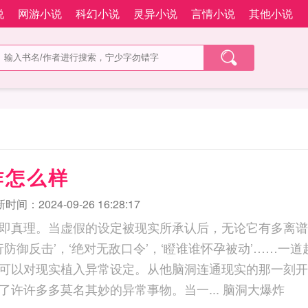
说
网游小说
科幻小说
灵异小说
言情小说
其他小说
炸怎么样
时间：2024-09-26 16:28:17
即真理。当虚假的设定被现实所承认后，无论它有多离谱
行防御反击’，‘绝对无敌口令’，‘瞪谁谁怀孕被动’……一
可以对现实植入异常设定。从他脑洞连通现实的那一刻开
为这个世界，带来了许许多多莫名其妙的异常事物。当一... 脑洞大爆炸