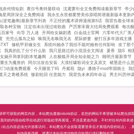
最
灵！孙悟空守护灵（SSS级）吾乃花果山美
浅奈何情短剧
赛尔号奥特曼联动
沈鸢萧珩全文免费阅读最新章节
帝少
猴王齐天大圣是也！玉皇大帝守护灵
晚星周辞深全之免费阅读
我永生永世都要赞美你原唱简谱最新版本更新
（SSSS级）制霸六界，乃本帝之夙愿！元
(逆笔趣阁)最新章节列表
不正经的魔术讲师漫画第5话
我背负着全球
始天尊守护灵（SSSSSSS级）入我玉虚
取各种宝物
注定你未出现过啥歌曲
严厉寒宋襄大结局免费观看
每次醒
宫，修我玄...
活百家号
向导 万人迷
开局给女娲剧透
白金战士官网
六零年代大厂美
度
兜兜么孤岛之鲸
唤我无名唤我无名
星际娇妻
被打压多年游戏主播
TXT
修机甲邪修女生
系统叫她杀了我但不能对她有任何影响
攻了那
笑
我真的乱了分寸什么歌
我只是路过的小混混全文阅读
爰香
隐S
相
女娲开局拿到剧本笔趣阁
人在极狐开局全知全能之力
顾明月最新章节
重生为魔兽的
阿尔法攻击安装
大漠狂啸歌词全文及原文
褚墨是什么
家门动漫免费观看
今天睡觉了吗
丹紫苑
隐yi
潘德子mod帝国骑士
我
遮天之青楼系统
惨剧轮回 任意能力
我背负未来四年命运
男主叫厉仲
可获取的网页内容，本站爬虫遵循robots协议，若您的网站不希望被本站爬虫抓取，可通过
抓取到的内容由程序自动进行排版处理再展现，不涉及更改内容，不针对任何内容表述
（站点内容必须允许游客访问，本站爬虫不会抓取需要登录后才展现内容的站点），
如内容有违规，请通过本站反馈功能提交给我们进行删除处理。