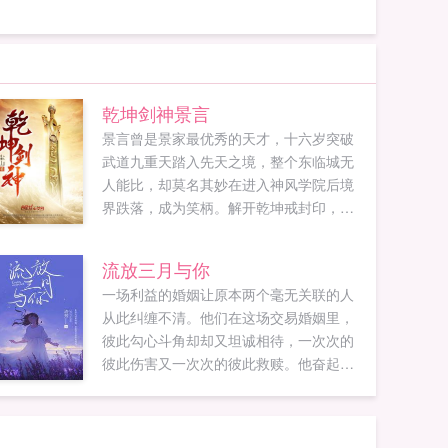
乾坤剑神景言
景言曾是景家最优秀的天才，十六岁突破
武道九重天踏入先天之境，整个东临城无
人能比，却莫名其妙在进入神风学院后境
界跌落，成为笑柄。解开乾坤戒封印，重
新崛起，最终制霸天元大陆，成为无数武
者仰望的存在。...
流放三月与你
一场利益的婚姻让原本两个毫无关联的人
从此纠缠不清。他们在这场交易婚姻里，
彼此勾心斗角却却又坦诚相待，一次次的
彼此伤害又一次次的彼此救赎。他奋起直
追，她止步不前。他深情似海，她却冷如
冰霜。当他心冷之际她却紧紧抓住他的手
amphellip他眉间微挑，缓缓勾唇一笑，扬