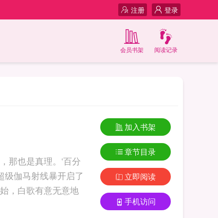
注册
登录
会员书架
阅读记录
加入书架
章节目录
，那也是真理。‘百分
道超级伽马射线暴开启了
立即阅读
始，白歌有意无意地
手机访问