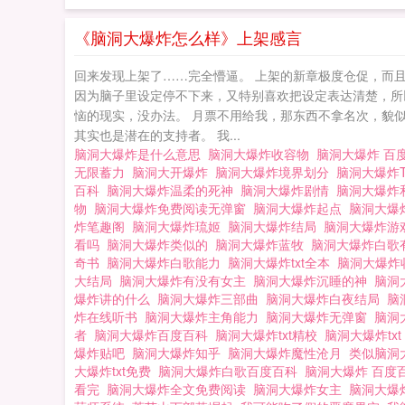
《脑洞大爆炸怎么样》上架感言
回来发现上架了……完全懵逼。 上架的新章极度仓促，而且
因为脑子里设定停不下来，又特别喜欢把设定表达清楚，所
恼的现实，没办法。 月票不用给我，那东西不拿名次，貌似
其实也是潜在的支持者。 我...
脑洞大爆炸是什么意思
脑洞大爆炸收容物
脑洞大爆炸 百
无限蓄力
脑洞大开爆炸
脑洞大爆炸境界划分
脑洞大爆炸
百科
脑洞大爆炸温柔的死神
脑洞大爆炸剧情
脑洞大爆炸
物
脑洞大爆炸免费阅读无弹窗
脑洞大爆炸起点
脑洞大爆
炸笔趣阁
脑洞大爆炸琉姬
脑洞大爆炸结局
脑洞大爆炸游
看吗
脑洞大爆炸类似的
脑洞大爆炸蓝牧
脑洞大爆炸白歌
奇书
脑洞大爆炸白歌能力
脑洞大爆炸txt全本
脑洞大爆炸
大结局
脑洞大爆炸有没有女主
脑洞大爆炸沉睡的神
脑洞
爆炸讲的什么
脑洞大爆炸三部曲
脑洞大爆炸白夜结局
脑
炸在线听书
脑洞大爆炸主角能力
脑洞大爆炸无弹窗
脑洞
者
脑洞大爆炸百度百科
脑洞大爆炸txt精校
脑洞大爆炸tx
爆炸贴吧
脑洞大爆炸知乎
脑洞大爆炸魔性沧月
类似脑洞
大爆炸txt免费
脑洞大爆炸白歌百度百科
脑洞大爆炸 百度
看完
脑洞大爆炸全文免费阅读
脑洞大爆炸女主
脑洞大爆