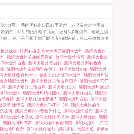
想努力写。 我的优缺点自己心里清楚，老书友肯定也明白。
结婚的事，然后结婚又断了几天，还有N多麻烦事。这就是烦
防盗。 第一是不想干扰正版读者的体验感，第二是盗版读者
大爆炸妹妹
让所有碰瓷老太太离开脑洞大爆炸
脑洞大爆炸
爆炸
脑洞大爆炸笔趣阁无弹窗
脑洞大爆炸洛颜
脑洞大爆炸
脑洞大爆炸白夜
脑洞大爆炸蓝白社
脑洞大爆炸所有收容
青峰
脑洞大爆炸白夜和谁结婚了
脑洞大爆炸app
脑洞大爆
洞大爆炸收容物大全
都市玄幻之脑洞大爆炸
脑洞大爆炸好
市之脑洞大爆炸
脑洞大爆炸主角白歌图片
脑洞大爆炸TXT
文网
脑洞大爆炸主角白歌
脑洞大爆炸269
脑洞大爆炸2025
之脑洞大爆炸
脑洞大爆炸精校版txt
脑洞大爆炸虫族
脑洞大
结局解析
脑洞大爆炸逆命是谁?
脑洞大爆炸在线
脑洞大爆
新章节 无弹窗
脑洞大爆炸TXT奇书网
脑洞大爆炸的作
戏怎么玩
脑洞大爆炸中蓝牧为什么
脑洞大爆炸逆命
脑洞大
脑洞大爆炸小游戏
脑洞大爆炸优书网
脑洞大爆炸的
脑洞
纲
脑洞大爆炸有声
脑洞大爆炸免费阅读
脑洞大爆炸一口气
洞大爆炸免费
脑洞大爆炸图片
超武穿梭
天残大道
超级灵