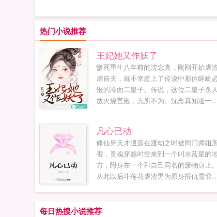
热门小说推荐
王妃她又作妖了
惨死重生八年前的沈念真，刚刚开始虐
虐前夫，就不幸惹上了传说中那位睚眦
报的冷面二皇子。传说，这位二皇子杀
放火烧宫殿，无所不为。沈念真知道一
别人都不知道的秘密，这位爷上辈子是
反而死的，她小心翼翼，想尽办法让其
凡心已动
动退婚。最后，成功的让二皇子将婚期
修仙界天才逍遥在渡劫之时被同门师姐
足提前了一年，迫不及待想将她这只披
害，灵魂穿越时空来到一个叫水蓝星的
白兔皮的小狐狸拆吃入腹。沈念真欲哭
方，附身在一个和自己同名的废物身上
泪，做最后的挣扎反正王爷要的是软娇
从此以后斗莲花虐渣男为原身报仇雪恨
美娇娘，娶谁不是娶啊？娶一个不如娶两.
身怀异宝炼丹救人灵符驱鬼斩妖除魔赌
赚钱。还有忠犬一只一路保驾护航，终
萧瑶忍本站为书迷更新凡心已动最新章
每日热搜小说推荐