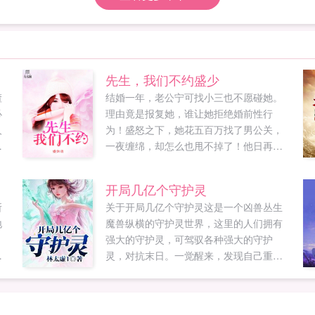
先生，我们不约盛少
渣
结婚一年，老公宁可找小三也不愿碰她。
必
理由竟是报复她，谁让她拒绝婚前性行
人
为！盛怒之下，她花五百万找了男公关，
个
一夜缠绵，却怎么也甩不掉了！他日再
造
见，男公关摇身一变成了她的顶头上司一
主
边是拿床照做要挟的总裁上司，一边是满
开局几亿个守护灵
足
心求复合的难缠前夫，还有每次碰到她一
所
关于开局几亿个守护灵这是一个凶兽丛生
着
身狼狈的高富帅，究竟谁才是她的此生良
地
魔兽纵横的守护灵世界，这里的人们拥有
无
人...
。
强大的守护灵，可驾驭各种强大的守护
的
。
灵，对抗末日。一觉醒来，发现自己重生
..
石
的夏言，恰巧赶上神话守护灵复苏，灵气
于
大爆发的时代，凭借着全知全能，上来就
开启无限守护灵权限，觉醒了几亿个守护