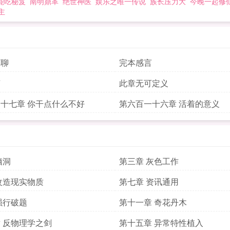
能吃秘笈
南明鼎革
绝世神医
娱乐之唯一传说
族长压力大
今晚一起修
主
聊聊
完本感言
言
此章无可定义
十七章 你干点什么不好
第六百一十六章 活着的意义
脑洞
第三章 灰色工作
改造现实物质
第七章 资讯通用
强行破题
第十一章 奇花丹木
 反物理学之剑
第十五章 异常特性植入