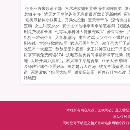
节，查看老娘四十所撰魔法凡心已动的
今夜不再来歌词全部
阿尔法攻拥有异香后作者嘎嘣脆
缘
新章节免费在线阅读。...
宠物 有多
遮天之玉皇笔趣阁无弹窗最新章节更新时间
阮
修机甲精神小妹男主
开局先投胎
遮天青帝传
深情也出轨
查询
女主叫夜夕夕
双子太子池绯季珣季璿笔趣阁
我能换
剧免费观看全集
七零军婚科研大佬被宠成宝
爱香香爱生
饴打一准确生肖
入骨相思by
求生游戏 天灾个个不重样百
剧在线
大漠狂歌的结局
武道邪医的简介
60年代大厂子弟
戏里有个大魔王
楚楚星星的视频
鬼王的神医狂妃千苒君
厉寒宋襄免费阅读374
沈昭苏棠免费阅读最新章节更新
我
能
大唐开局力挺皇后
林风重生穿越合集
双子太子 季璿
唤师峡谷哪个位置好玩
向导是万人迷by
被女帝退婚逐出
谱
死遁后疯了结局大结局
谢宴阮知棠
神兽行什怎么读
站地图
本站所有内容来源于互联网公开且无需登录即
本站仅对
同时您可手动提交相关目标站点网址给我们