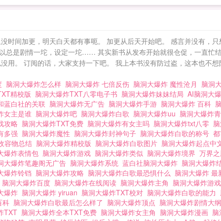
没时间加更，明天白天都有事呃。 加更从后天开始吧。 感言并没有，只
以总是剧情一坨，设定一坨…… 其实新书从发布开始就很仓促，一直忙
没用。 订阅的话，大家支持一下吧。 我上本书没有防过盗，这本也不想
度
脑洞大爆炸怎么样
脑洞大爆炸 七倍反伤
脑洞大爆炸 魔性沧月
脑洞
TXT精校版
脑洞大爆炸TXT八零电子书
脑洞大爆炸妹妹结局
AI脑洞大
和蓝白社的关联
脑洞大爆炸无广告
脑洞大爆炸手游
脑洞大爆炸 百科
炸女主是谁
脑洞大爆炸吧
脑洞大爆炸白歌
脑洞大爆炸uu
脑洞大爆炸
戏攻略
脑洞大爆炸TXT免费
脑洞大爆炸有女主吗
脑洞大爆炸txt八零
脑
有多强
脑洞大爆炸魔性
脑洞大爆炸封神句子
脑洞大爆炸白歌的称号
都
收容物总结
脑洞大爆炸精校版
脑洞大爆炸白歌图片
脑洞大爆炸起点中
大爆炸表情包
脑洞大爆炸游戏
脑洞大爆炸类似
脑洞大爆炸境界
万界
洞大爆炸笔趣阁无广告
脑洞大爆炸系统
蓝白社脑洞大爆炸
脑洞大爆炸
大爆炸铃铛
脑洞大爆炸攻略
脑洞大爆炸白歌最恐惧什么
脑洞大爆炸 最
t
脑洞大爆炸百度
脑洞大爆炸在线阅读
脑洞大爆炸主角
脑洞大爆炸游
大爆炸
脑洞大爆炸 yiruan
脑洞大爆炸TXT校对
脑洞大爆炸白歌的能力
百科
脑洞大爆炸白歌最后怎么样了
脑洞大爆炸顶点
脑洞大爆炸剧情大
炸TXT
脑洞大爆炸全本TXT免费
脑洞大爆炸女主角
脑洞大爆炸漫画
脑