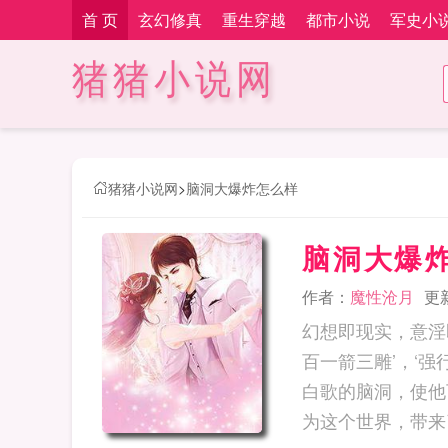
首 页
玄幻修真
重生穿越
都市小说
军史小
猪猪小说网
猪猪小说网
>
脑洞大爆炸怎么样
脑洞大爆
作者：
魔性沧月
更新
幻想即现实，意淫
百一箭三雕’，‘强
白歌的脑洞，使他