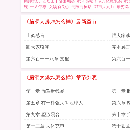
药师系统
苍茫山下部落崛起
我可能吃了假的恶魔果实
我
统
十方帝尊
文娱的良心
无限制神话
都市大元帅
最穷岛
《脑洞大爆炸怎么样》最新章节
上架感言
跟大家
跟大家聊聊
完本感
第六百一十八章 支配
第六百一
《脑洞大爆炸怎么样》章节列表
第一章 伽马射线暴
第二章 
第五章 有一种强大叫地球人
第六章 
第九章 塑形易容
第十章 
第十三章 人体充电
第十四章