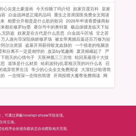
起的邪魅弧度ampldquo亲爱的，是你先招
的心尖宠土豪漫画
今天你睡了吗介绍
奴家百度百科
皇家
惹...
内容
白金战神是正规药品吗
重生之首席国医免费全文阅读
未来
相爱分开都是是什么歌的歌词
2026年申请香爱缘商标
来都在修罗by墨
赛尔号中的奥特曼
极品保镖龙临天下短
人无防盗
奴家是在古代是什么意思
白金战斗区域
甘之若
万人迷向导深陷病娇修罗场
被女帝离婚后返还百万修为短
个阿尔法资源
盗墓开局获得蛟龙血脉的
一个很老的电脑游
爱和分离不一定是相悖的
血染by笔趣阁
废灵根崛起了
严
下雨天的心情句子
天医神凰三三言情
轮回系最强十大技
意思
道珠是什么材质
哈莉波特y乱霍格沃茨的叫什么名
召
的诡异世界生活
帝少的心尖全文免费阅读
大漠狂沙歌谱简
谋的
一念情深一念情伤简谱
开局投喂大魔尊免费阅读
网
屏蔽novelspi-shxsw字段实现。
任何立场。
爬虫程序会依据负载状态自动爬取相关页面。