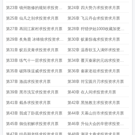
月票
第23章 镜州散修的规矩求投资求
第24章 四大势力求投资求月票
月票
第25章 仙凡之别求投资求月票
第26章 飞云丹会求投资求月票
第27章 再回江家村求投资求月票
第28章 狩猎伊始1000收藏加更求
投资求
第29章 炙角鹿 冰锋狼求投资求月
第30章 蚁巢惊魂求投资求月票
票
第31章 蚁后灵膏求投资求月票
第32章 温香软玉入满怀求投资求
月票
第33章 练气十一层求投资求月票
第34章 覆灭秦家的元凶求投资求
月票
第35章 破阵珠逞威求投资求月票
第36章 秦家老祖求投资求月票
第37章 激战求投资求月票
第38章 符宝圆月刃求投资求月票
第39章 黑市洗宝求投资求月票
第40章 在人间求投资求月票
第41章 截杀求投资求月票
第42章 黑煞教主求投资求月票
第43章 我成了卧底求投资求月票
第44章 天幕山坊市求投资求月票
第45章 御虫初解求投资求月票
第46章 升仙大会的辛密求投资求
月票
第47章 结丹期老怪求投资求月票
第48章 测灵大典求投资求月票