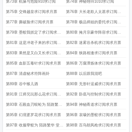
第73章 机缘与危险910求订阅
第74章 神秘翎羽1010求订阅
第75章 交锋越皇求订阅求月票
第76章 大长老欺人太甚求订阅求
月票
第77章 撕破脸求订阅求月票
第78章 极品师姐的委托求订阅求
月票
第79章 墨蛟我抓定了求订阅求月
第80章 掩月宗豪华阵容求订阅求
票
月票
第81章 这是冲老子来的求订阅求
第82章 迷雾谷杀机求订阅求月票
月票
第83章 果然是又白又长求订阅求
第84章 狭路相逢求订阅求月票
月票
第85章 血影五毒针求订阅求月票
第86章 万腐潭炼体求订阅求月票
第87章 清虚秘术符阵画卦
第88章 以后跟我混吧
第89章 谷中猴儿酒
第90章 无形针逞威求订阅求月票
第91章 江师兄玩那么花求订阅求
第92章 卧底与控制求订阅求月票
月票
第93章 石殿血刃蜈蚣为 陌路繁华
第94章 神秘甬道求订阅求月票
舵
第95章 幻境婆罗花求订阅求月票
第96章 哀嚎的墨蛟求订阅求月票
第97章 收服孽蛟为 陌路繁华 堂主
第98章 百鸟朝凤枪求订阅求月票