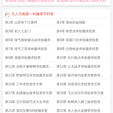
第186章 化意门毒修求订阅求月票
第185章 定计天幕山求订阅求月票
天南第一体修全文阅读
凡人修仙传天南有几个国家
凡人天南第一体修评论
凡人
天南第一体修另外一个名字?
凡人天南第一体修 汉时关山
凡人天南第一体修 笔
趣阁
凡人天南第一体修TXT
凡人修仙传天南和大晋
凡人天南第一体修全本免费
凡人天南第一剑修
章节列表
阅读
凡人天南第一体修阅读
凡人天南第一体修免费阅读
第1章 山前有个江家村
第2章 逃命的血线蛟
第3章 初入七玄门
第4章 铁壁决求收藏求投票
第5章 练气期体修法诀求收藏求投
第6章 初窥门径求收藏求投票
票
第7章 练气三层求收藏求投票
第8章 代师收徒求收藏求投票
第9章 震慑求收藏求投票
第10章 五行炼法求收藏求投票
第11章 这枪不够硬啊求收藏求投
第12章 止戈战矛求收藏求投票
票
第13章 野狼帮宝库求收藏求投票
第14章 炼丹签约加更求推荐求月
票
第15章 三年求投资求月票
第16章 别有洞天求投资求月票
第17章 初遇修仙者求投资求月票
第18章 飞云谷坊市求投资求月票
第19章 五行初级咒决大全求投资
第20章 蛇蝎美人顾三娘求投资求
求月票
月票
第21章 菜鸡互啄500收藏加更
第22章 杀人放火金腰带求投资求