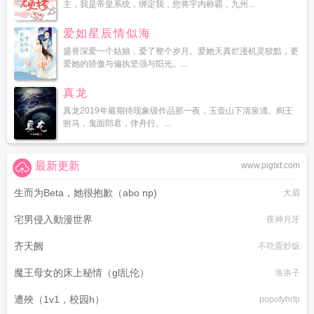
主，我是帝皇系统，绑定我，您将宇内称霸，九州...
爱如星辰情似海
盛誉深爱一个姑娘，爱了整个岁月。爱她天真烂漫机灵狡黠，更
爱她的骄傲与偏执坚强与阳光。...
真龙
真龙2019年最期待现象级作品那一夜，玉壶山下清泉涌。阎王
驸马，鬼面郎君，伴舟行。...
最新更新
www.pigtxt.com
生而为Beta，她很抱歉（abo np)
犬眉
宅男侵入動漫世界
夜神月牙
齐天阙
不吃蛋炒饭
魔王母女的床上秘情（gl乱伦）
洛洛子
遭殃（1v1，校园h）
popofyhrfp