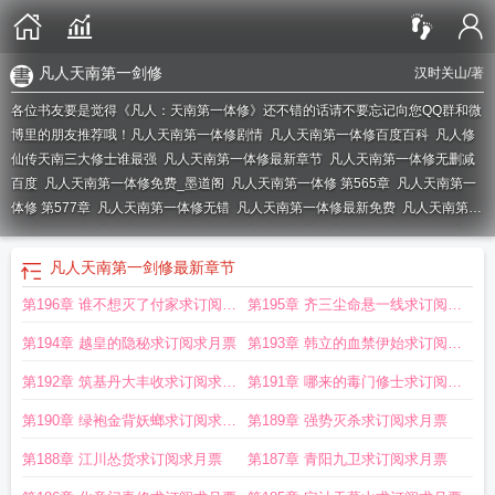
凡人天南第一剑修
汉时关山
/著
各位书友要是觉得《凡人：天南第一体修》还不错的话请不要忘记向您QQ群和微
博里的朋友推荐哦！
凡人天南第一体修剧情
凡人天南第一体修百度百科
凡人修
仙传天南三大修士谁最强
凡人天南第一体修最新章节
凡人天南第一体修无删减
百度
凡人天南第一体修免费_墨道阁
凡人天南第一体修 第565章
凡人天南第一
体修 第577章
凡人天南第一体修无错
凡人天南第一体修最新免费
凡人天南第一
体修 第581章
凡人天南第一体修南宫婉是女主吗
凡人天南第一体修123读
凡人
天南第一体修txt
凡人天南第一体修txt奇书网
凡人天南第一体修汉时关山
凡人修
凡人天南第一剑修
最新章节
仙传天南势力分布
凡人天南第一体修TXT免费
凡人天南第一体修(汉时关山)_涛
第196章 谁不想灭了付家求订阅求
第195章 齐三尘命悬一线求订阅求
新首
凡人天南第一剑修
凡人天南第一体修笔趣阁
凡人天南第一体修起点
凡人
天南第一体修
凡人修仙传重返天南
凡人天南第一体修无错版
凡人天南第一体修
月票
月票
第194章 越皇的隐秘求订阅求月票
第193章 韩立的血禁伊始求订阅求
第38章
凡人修仙传天南第一剑修是哪一章
凡人天南第一体修求网
凡人天南第一
体修+汉时关山
凡人天南第一体修精校版
月票
凡人天南第一体修 第729章
凡人天南
第192章 筑基丹大丰收求订阅求月
第191章 哪来的毒门修士求订阅求
第一体修全文免费阅读
凡人修仙传返回天南
凡人修仙传天南地区
凡人天南第一
票
月票
第190章 绿袍金背妖螂求订阅求月
第189章 强势灭杀求订阅求月票
体修TXT全集
凡人修仙传天南是哪里
凡人修仙传回天南
凡人天南第一体修 第
501章
凡人天南第一体修txt八零
凡人修仙传天南门派
凡人修仙传天南四大势
票
第188章 江川怂货求订阅求月票
第187章 青阳九卫求订阅求月票
力
凡人天南第一体修免费
凡人天南第一体修笔趣
凡人修仙传天南化神期
凡人