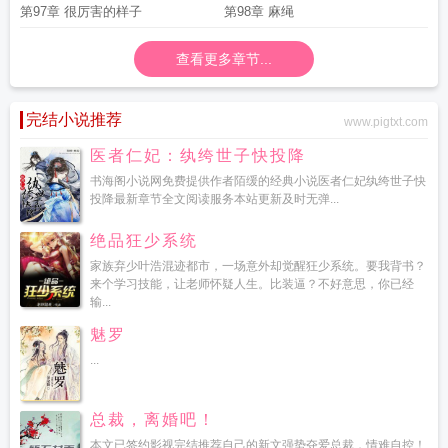
第97章 很厉害的样子
第98章 麻绳
查看更多章节...
完结小说推荐
www.pigtxt.com
医者仁妃：纨绔世子快投降
书海阁小说网免费提供作者陌缓的经典小说医者仁妃纨绔世子快
投降最新章节全文阅读服务本站更新及时无弹...
绝品狂少系统
家族弃少叶浩混迹都市，一场意外却觉醒狂少系统。要我背书？
来个学习技能，让老师怀疑人生。比装逼？不好意思，你已经
输...
魅罗
...
总裁，离婚吧！
本文已签约影视完结推荐自己的新文强势夺爱总裁，情难自控！