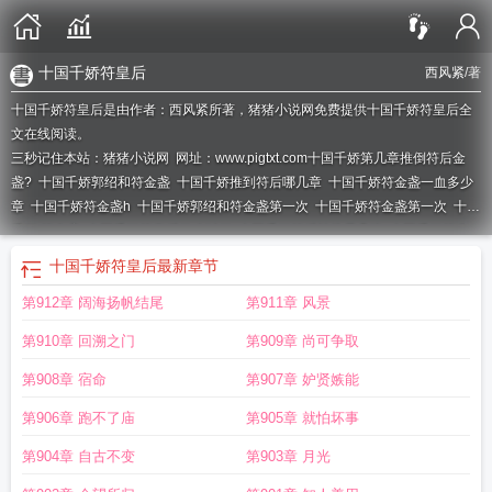
十国千娇符皇后
西风紧
/著
十国千娇符皇后是由作者：西风紧所著，猪猪小说网免费提供十国千娇符皇后全
文在线阅读。
三秒记住本站：猪猪小说网 网址：www.pigtxt.com
十国千娇第几章推倒符后金
盏?
十国千娇郭绍和符金盏
十国千娇推到符后哪几章
十国千娇符金盏一血多少
章
十国千娇符金盏h
十国千娇郭绍和符金盏第一次
十国千娇符金盏第一次
十国
千娇 符金盏
十国千娇符皇后什么时候
十国千娇符后被推是几张
十国千娇符金
盏h版本
十国千娇和符后是哪章
十国千娇推倒符金盏
十国千娇符玉盏
十国千娇
十国千娇符皇后
最新章节
符金盏改
十国千娇符皇后结局
十国千娇推符氏是哪章
十国千娇推倒符金盏是哪
第912章 阔海扬帆结尾
第911章 风景
一章
十国千娇符皇后
十国千娇符后
十国千娇符金盏竟然没怀孕
十国千娇符二
妹后期
十国千娇上符后
十国千娇符后被推
十国千娇推到符后的章节
十国千娇
第910章 回溯之门
第909章 尚可争取
符金盏推倒
十国千娇推倒符后哪几章
第908章 宿命
第907章 妒贤嫉能
第906章 跑不了庙
第905章 就怕坏事
第904章 自古不变
第903章 月光