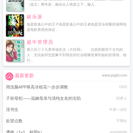
（宠文）两年前，她在众人艳羡之下，嫁入...
娱乐派
他是歌迷心中的王子他是影迷心中的王者他是音乐销量的保障他
是电影票房的保证...
超牛管理员
第六百三十九章幸福生活（大结局） 以前的那些个古代的
人，无论如何也想象不到现在的社会能够发展到如此的境地，他
们...
最新更新
www.pigtxt.com
用洗脑APP将高冷校花一步步调教
OVO
子前母犯——温婉母亲与清纯女友的沦陷
织梦人
淫书生
中原一点红
欲望点数
不明白
遭殃（1v1，校园h）
popofyhrfp