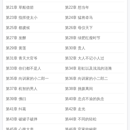
第21章 草船借箭
第22章 想当年
第23章 指挥使太小
第24章 猛将牵马
第25章 都虞候
第26章 母仪天下
第27章 发酵
第28章 绿肥红瘦时节
第29章 黄莲
第30章 贵人
第31章 青天大官爷
第32章 大人不记小人过
第33章 你们都不是人
第34章 彩虹以及浅浅的涟漪
第35章 向训家的小二郎一
第36章 向训家的小二郎二
第37章 机智的男人
第38章 挑拨离间
第39章 佛曰
第40章 忠贞不渝的执念
第41章 纠葛
第42章 走光
第43章 破罐子破摔
第44章 不同的轻松
第45章 心腹大患
第46章 官家的秘密