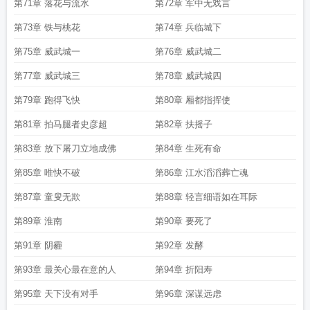
第71章 落花与流水
第72章 军中无戏言
第73章 铁与桃花
第74章 兵临城下
第75章 威武城一
第76章 威武城二
第77章 威武城三
第78章 威武城四
第79章 跑得飞快
第80章 厢都指挥使
第81章 拍马腿者史彦超
第82章 扶摇子
第83章 放下屠刀立地成佛
第84章 生死有命
第85章 唯快不破
第86章 江水滔滔葬亡魂
第87章 童叟无欺
第88章 轻言细语如在耳际
第89章 淮南
第90章 要死了
第91章 阴霾
第92章 发酵
第93章 最关心最在意的人
第94章 折阳寿
第95章 天下没有对手
第96章 深谋远虑