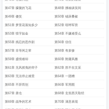
第47章 朦胧的飞花
第48章 拂袖谈笑间
第49章 傻笑
第50章 铺床叠被
第51章 梦里花落知多少
第52章 喧哗军营
第53章 惜字如金
第54章 不嫌难受么
第55章 残忍的恶作剧
第56章 信任
第57章 非等闲之辈
第58章 有多惨
第59章 盛情难却
第60章 附庸风雅
第61章 无风摇曳的帘子
第62章 胜不在文采
第63章 无法停止难受
第64章 一团糟
第65章 不辞而别
第66章 军用图
第67章 唐仓
第68章 玄奘西天取经
第69章 战争的艺术
第70章 满意表现