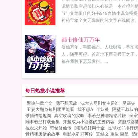
说情节跌宕起伏扣人心弦是一本难得的
节与文笔俱佳的好书919言情小说免费提
神秘宝箱全文无弹窗的纯文字在线阅读。.
都市修仙万万年
修仙万年，重回都市。人脉财富，香车
人，随手可得。首富地下巨枭兵王之王
都在我胯下瑟瑟发抖。...
每日热搜小说推荐
聚魂斗章全文
我不想无敌
沈大人网剧女主是谁
星霸夹
丑妻大翻身短剧哪里能看
我不想A
半妖处
隔壁王叔叔的
修仙传笔趣阁
真空玫瑰的实验
李若彤神雕精彩片段
全家
雕李若彤打戏全集
穿越成为小婆婆的主要内容
穿越成婆
拉毁灭开始
韩铭修仙传
閲讀奴隸與千金
足球冠军排行榜
骨精和唐僧的故事
电影水浒群英传
完结文 重生 巨星
追