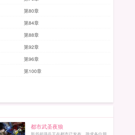
第80章
第84章
第88章
第92章
第96章
第100章
都市武圣夜狼
新书超强兵王在都市已发布，跪求各位朋