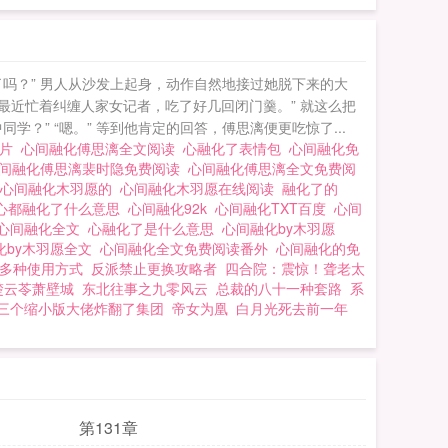
走了吗？” 男人从沙发上起身，动作自然地接过她脱下来的大
他最近忙着纠缠人家女记者，吃了好几回闭门羹。” 就这么把
？” “嗯。” 等到他肯定的回答，傅思漓便更吃惊了...
图片
心间融化傅思漓全文阅读
心融化了表情包
心间融化免
间融化傅思漓裴时隐免费阅读
心间融化傅思漓全文免费阅
心间融化木羽愿的
心间融化木羽愿在线阅读
融化了的
心都融化了什么意思
心间融化92k
心间融化TXT百度
心间
心间融化全文
心融化了是什么意思
心间融化by木羽愿
化by木羽愿全文
心间融化全文免费阅读番外
心间融化的免
多种使用方式
反派禁止更换攻略者
四合院：震惊！聋老太
楚云苓萧壁城
东北往事之九零风云
总裁的八十一种套路
系
三个缩小版大佬炸翻了集团
帝女为凰
白月光死去前一年
第131章