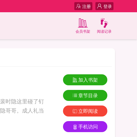
注册
登录
会员书架
阅读记录
加入书架
章节目录
裴时隐这里碰了钉
隐哥哥。成人礼当
立即阅读
手机访问