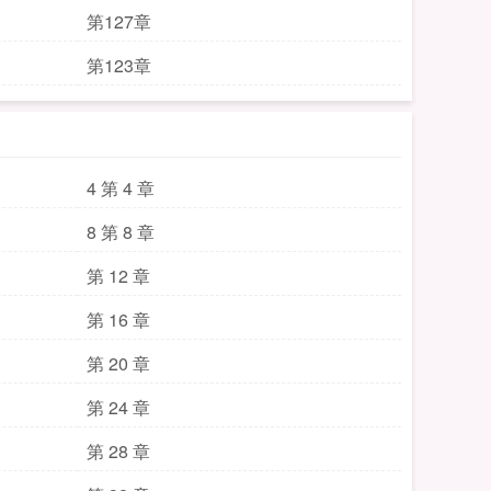
第127章
第123章
4 第 4 章
8 第 8 章
第 12 章
第 16 章
第 20 章
第 24 章
第 28 章