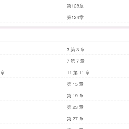
第128章
第124章
3 第 3 章
7 第 7 章
 章
11 第 11 章
第 15 章
第 19 章
第 23 章
第 27 章