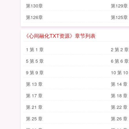
第130章
第129章
第126章
第125章
《心间融化TXT资源》章节列表
1 第 1 章
2 第 2 章
5 第 5 章
6 第 6 章
9 第 9 章
10 第 10
第 13 章
第 14 章
第 17 章
第 18 章
第 21 章
第 22 章
第 25 章
第 26 章