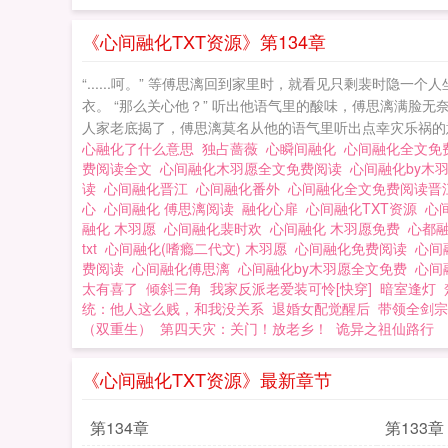
《心间融化TXT资源》第134章
“......呵。” 等傅思漓回到家里时，就看见只剩裴时
衣。 “那么关心他？” 听出他语气里的酸味，傅思漓满脸无
人家老底揭了，傅思漓莫名从他的语气里听出点幸灾乐祸的意思
心融化了什么意思
独占蔷薇
心瞬间融化
心间融化全文免
费阅读全文
心间融化木羽愿全文免费阅读
心间融化by木
读
心间融化晋江
心间融化番外
心间融化全文免费阅读
心
心间融化 傅思漓阅读
融化心扉
心间融化TXT资源
心
融化 木羽愿
心间融化裴时欢
心间融化 木羽愿免费
心都
txt
心间融化(嗜瘾二代文) 木羽愿
心间融化免费阅读
心间
费阅读
心间融化傅思漓
心间融化by木羽愿全文免费
心间
太有喜了
倾斜三角
我家反派老爱装可怜[快穿]
暗室逢灯
统：他人这么贱，和我没关系
退婚女配觉醒后
带领全剑宗
（双重生）
第四天灾：关门！放老乡！
诡异之祖仙路行
《心间融化TXT资源》最新章节
第134章
第133章