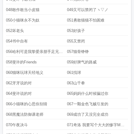
048敢作敢当小皮猫
049又可以禁闭了ヽ▽ノ
050小猫咪永不为奴
051勇敢猫猫不怕困难
052坏老头
053好孩子
054书中自有
055又禁闭
056哈利可是我挚爱亲朋手足兄弟
057猫骨铮铮
啊
058斐许的Friends
059好脾气的路威
060猫咪玩球天经地义
061找球
062牙牙说的对
063山千拳
064斐许说的对
065妈妈什么时候骗过你
066小猫咪的心思你别猜
067一颗金色飞贼引发的
068黑魔法防御课老师
069成功了又没完全成功
070午夜决斗
071奇洛 我要写个大大的惨字MD