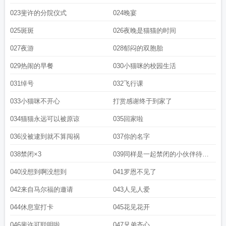
023斐许的分院仪式
024晚宴
025斑斑
026夜晚是猫猫的时间
027夜游
028郁闷的双胞胎
029热闹的早餐
030小猫咪的校园生活
031绰号
032飞行课
033小猫咪不开心
打赏感谢终于到家了
034猫猫永远可以被原谅
035回家啦
036没被逮到就不算闯祸
037你的名字
038禁闭×3
039同样是一起禁闭的小伙伴待遇
差距咋就这么大捏
040没想到啊没想到
041罗恩不见了
042来自马尔福的邀请
043人见人爱
044休息室打卡
045花见花开
046斐许可聪明啦
047兄弟齐心