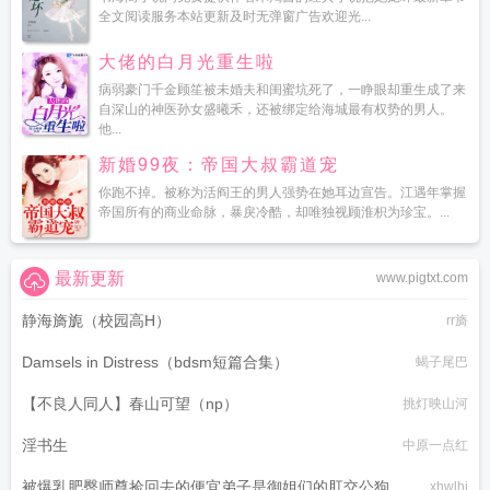
全文阅读服务本站更新及时无弹窗广告欢迎光...
大佬的白月光重生啦
病弱豪门千金顾笙被未婚夫和闺蜜坑死了，一睁眼却重生成了来
自深山的神医孙女盛曦禾，还被绑定给海城最有权势的男人。
他...
新婚99夜：帝国大叔霸道宠
你跑不掉。被称为活阎王的男人强势在她耳边宣告。江遇年掌握
帝国所有的商业命脉，暴戾冷酷，却唯独视顾淮枳为珍宝。...
最新更新
www.pigtxt.com
静海旖旎（校园高H）
rr旖
Damsels in Distress（bdsm短篇合集）
蝎子尾巴
【不良人同人】春山可望（np）
挑灯映山河
淫书生
中原一点红
被爆乳肥臀师尊捡回去的便宜弟子是御姐们的肛交公狗
xhwlhj