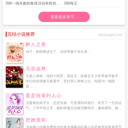
098一场失败的集体活动有粉丝称
099海王
号啦
查看更多章节...
完结小说推荐
www.pigtxt.com
醉人之香
强子，蚂蝗爬进去了，你快帮嫂子弄出来...
无双战尊
天庭八神将，地府十阎罗。楚应天，纵横玄天大世界难寻敌手，
年纪轻轻便被天庭看中，受封第八神将之位。却因为一场阴
谋，...
爱是蚀骨灼人心
沈蔓箐的前半生，恣意张扬，可是遇到封翟行，耗尽了一生的运
气。三年牢狱之苦，她的骄傲自信被消磨殆尽，遍体鳞伤。她...
把她宠坏
书海阁小说网免费提供作者木羯酱的经典小说把她宠坏最新章节