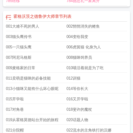
785转移
784德思礼一家离开
霍格沃茨之德鲁伊大师
章节列表
001大难不死的男人
002悄悄消失的鲣鱼
003猫头鹰传书
004变给我变
005一只猫头鹰
006虎斑猫 化身为人
007阿尼马格斯
008猫咪饲养员
009麦格家的日常
010喵活着就是为了吃
011卖萌是猫咪的必备技能
012训猫
013小猫咪又能有什么坏心眼呢
014等你长大
015开学啦
016又开学啦
017对角巷
018斐许的魔杖
019从霍格莫德站台开始的旅程
020话题人物
021分院帽
022流水的主角铁打的汉娜