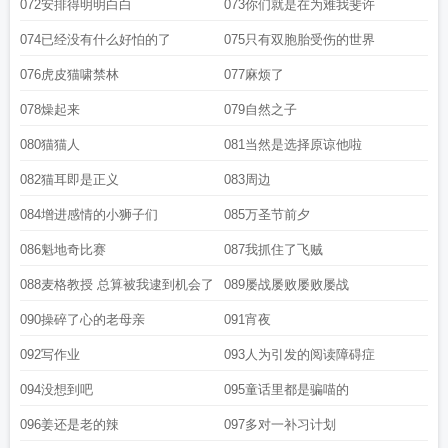
发错地方了
072安排得明明白白
073你们就是在为难我斐许
074已经没有什么好怕的了
075只有双胞胎受伤的世界
076虎皮猫啸禁林
077麻烦了
078燥起来
079自然之子
080猫猫人
081当然是选择原谅他啦
082猫耳即是正义
083周边
084增进感情的小狮子们
085万圣节前夕
086魁地奇比赛
087我抓住了飞贼
088麦格教授 总算被我逮到机会了
089屡战屡败屡败屡战
090操碎了心的老母亲
091宵夜
092写作业
093人为引发的阅读障碍症
094没想到吧
095童话里都是骗喵的
096姜还是老的辣
097多对一补习计划