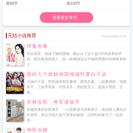
第99节
第100节
查看更多章节...
完结小说推荐
www.pigtxt.com
悍妻有毒
初次相见，他成了她的猎物。她认出了这个是G市商业界的罗
刹，眼光精准的猎人，跺一跺脚就会让华南商界颤抖的商家掌权
人...
我的七个姐姐倾国倾城叶萧白子柒
大姐白子柒，荣登福布斯富豪榜，霸道总裁。二姐夏娉婷，顶级
杀手。三姐李羽真，中医圣手。四姐楚灵儿，超级大明星。五
姐...
杏林女医：将军请放手
穿越而来的女医青芷，一心想要成为杏林弟子。谁知路上遇到少
年将军，原以为就只是个简单的相遇，没想到却参与了一起抢
劫...
神医乡婿