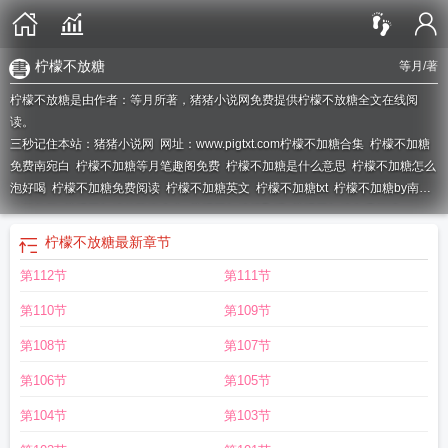
柠檬不放糖
等月
/著
柠檬不放糖是由作者：等月所著，猪猪小说网免费提供柠檬不放糖全文在线阅
读。
三秒记住本站：猪猪小说网 网址：www.pigtxt.com
柠檬不加糖合集
柠檬不加糖
免费南宛白
柠檬不加糖等月笔趣阁免费
柠檬不加糖是什么意思
柠檬不加糖怎么
泡好喝
柠檬不加糖免费阅读
柠檬不加糖英文
柠檬不加糖txt
柠檬不加糖by南宛
白笔趣阁
柠檬不加糖的隐晦含义
柠檬不加糖提取码
柠檬不加糖免费阅读
TXT
柠檬不加糖免费
柠檬不加糖免费阅读全文
柠檬水怎么泡水好喝
柠檬不加
柠檬不放糖
最新章节
糖上一句是什么
柠檬不加糖等月笔趣阁免费阅读
柠檬不加糖笔趣阁
柠檬不加糖
第112节
第111节
南宛白
柠檬不加糖暗示什么
柠檬不加糖喝了有什么好处
柠檬不加糖网名什么意
思呢
柠檬不加糖喝能减肥吗
柠檬不加糖是情侣网名吗
柠檬不加糖等月笔趣
第110节
第109节
阁
柠檬不放糖
第108节
第107节
第106节
第105节
第104节
第103节