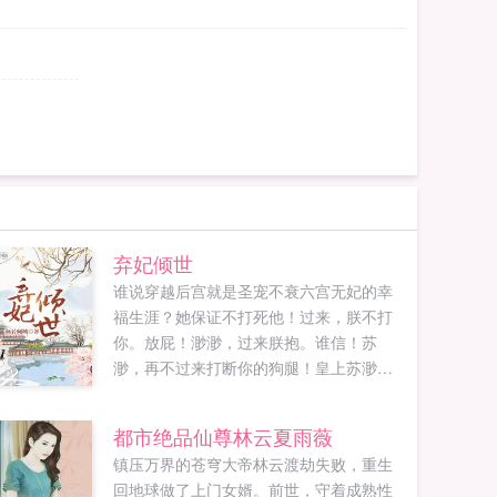
弃妃倾世
谁说穿越后宫就是圣宠不衰六宫无妃的幸
福生涯？她保证不打死他！过来，朕不打
你。放屁！渺渺，过来朕抱。谁信！苏
渺，再不过来打断你的狗腿！皇上苏渺一
睁眼就是冷宫的四堵灰墙，简直凄凄惨惨
戚戚！为了保住她的腿，只好狗腿的腻在
都市绝品仙尊林云夏雨薇
皇帝陛下身边，惹得众人纷纷嫉恨白眼，
镇压万界的苍穹大帝林云渡劫失败，重生
直骂妖妃。可惜皇帝陛下不知怎的就宠上
回地球做了上门女婿。前世，守着成熟性
了这个冷宫弃妃，明明一开始恨不得将她