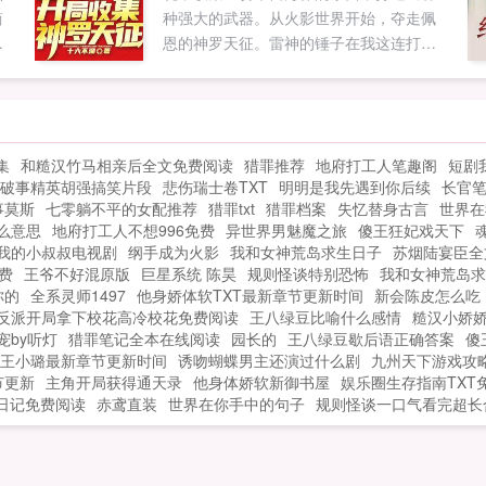
简
种强大的武器。从火影世界开始，夺走佩
25215910...
十
恩的神罗天征。雷神的锤子在我这连打铁
前
的工具都算不上。钢铁侠斯塔克绿灯戒
丈
指？居然有比我方舟反应堆还强的能量
琛
源？火拳艾斯我的烧烧果实居然连排名最
拜
后的异火都比不过吗，我也要异火！五代
集
和糙汉竹马相亲后全文免费阅读
猎罪推荐
地府打工人笔趣阁
短剧
证
火影纲手这就是牛符咒，这力量加成怕是
破事精英胡强搞笑片段
悲伤瑞士卷TXT
明明是我先遇到你后续
长官
是
连佩恩的地爆天星都能轻松捏碎！灭霸我
事莫斯
七零躺不平的女配推荐
猎罪txt
猎罪档案
失忆替身古言
世界在
就是死在这，从飞船上跳下去，也不可能
么意思
地府打工人不想996免费
异世界男魅魔之旅
傻王狂妃戏天下
去求韩禹给我打造武器！韩老板，能不能
我的小叔叔电视剧
纲手成为火影
我和女神荒岛求生日子
苏烟陆宴臣全
给我打造一只手套，能控制无限宝石的那
费
王爷不好混原版
巨星系统 陈昊
规则怪谈特别恐怖
我和女神荒岛求
种...
你的
全系灵师1497
他身娇体软TXT最新章节更新时间
新会陈皮怎么吃
反派开局拿下校花高冷校花免费阅读
王八绿豆比喻什么感情
糙汉小娇
宠by听灯
猎罪笔记全本在线阅读
园长的
王八绿豆歇后语正确答案
傻
王小璐最新章节更新时间
诱吻蝴蝶男主还演过什么剧
九州天下游戏攻
节更新
主角开局获得通天录
他身体娇软新御书屋
娱乐圈生存指南TXT
日记免费阅读
赤鸢直装
世界在你手中的句子
规则怪谈一口气看完超长