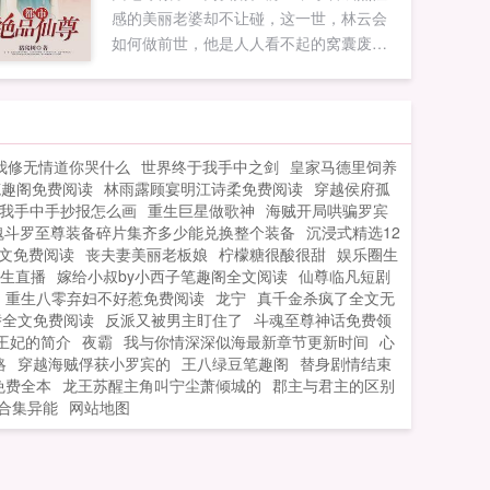
感的美丽老婆却不让碰，这一世，林云会
千刀万剐，如今却大有昏聩独宠的意思。
如何做前世，他是人人看不起的窝囊废。
前朝后宫无不盼着她失宠的那一天，可是
这一世，他是医道界的林神医古玩界的林
等着等着她似乎就此长盛不衰了！等他们
神眼风水界的林大师，武道界的林苍穹当
反应过来，哪儿还有什么后宫啊？六宫粉
他再次重回星空万界，发现天道有变，几
黛，就剩她一人了！1v1，身心干净...
大应劫之人齐聚，他们能否力挽狂澜？...
我修无情道你哭什么
世界终于我手中之剑
皇家马德里饲养
笔趣阁免费阅读
林雨露顾宴明江诗柔免费阅读
穿越侯府孤
我手中手抄报怎么画
重生巨星做歌神
海贼开局哄骗罗宾
魂斗罗至尊装备碎片集齐多少能兑换整个装备
沉浸式精选12
文免费阅读
丧夫妻美丽老板娘
柠檬糖很酸很甜
娱乐圈生
生直播
嫁给小叔by小西子笔趣阁全文阅读
仙尊临凡短剧
重生八零弃妇不好惹免费阅读
龙宁
真千金杀疯了全文无
娇全文免费阅读
反派又被男主盯住了
斗魂至尊神话免费领
王妃的简介
夜霸
我与你情深深似海最新章节更新时间
心
略
穿越海贼俘获小罗宾的
王八绿豆笔趣阁
替身剧情结束
免费全本
龙王苏醒主角叫宁尘萧倾城的
郡主与君主的区别
合集异能
网站地图