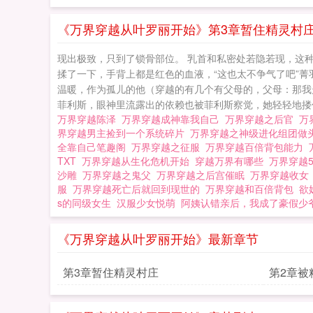
《万界穿越从叶罗丽开始》第3章暂住精灵村
现出极致，只到了锁骨部位。 乳首和私密处若隐若现，这
揉了一下，手背上都是红色的血液，“这也太不争气了吧”
温暖，作为孤儿的他（穿越的有几个有父母的，父母：那我
菲利斯，眼神里流露出的依赖也被菲利斯察觉，她轻轻地搂住
万界穿越陈泽
万界穿越成神靠我自己
万界穿越之后官
万
界穿越男主捡到一个系统碎片
万界穿越之神级进化组团做
全靠自己笔趣阁
万界穿越之征服
万界穿越百倍背包能力
TXT
万界穿越从生化危机开始
穿越万界有哪些
万界穿越
沙雕
万界穿越之鬼父
万界穿越之后宫催眠
万界穿越收
服
万界穿越死亡后就回到现世的
万界穿越和百倍背包
欲
s的同级女生
汉服少女悦萌
阿姨认错亲后，我成了豪假少
《万界穿越从叶罗丽开始》最新章节
第3章暂住精灵村庄
第2章被