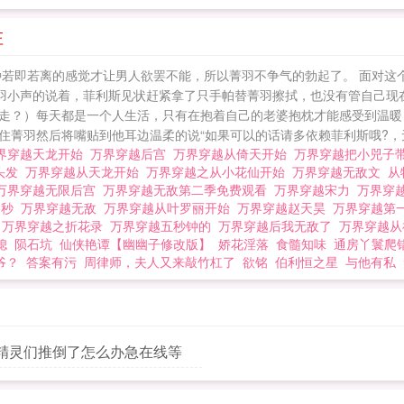
庄
种若即若离的感觉才让男人欲罢不能，所以菁羽不争气的勃起了。 面对这
菁羽小声的说着，菲利斯见状赶紧拿了只手帕替菁羽擦拭，也没有管自己现
走？）每天都是一个人生活，只有在抱着自己的老婆抱枕才能感受到温暖
菁羽然后将嘴贴到他耳边温柔的说“如果可以的话请多依赖菲利斯哦?，无
界穿越天龙开始
万界穿越后宫
万界穿越从倚天开始
万界穿越把小兕子
头发
万界穿越从天龙开始
万界穿越之从小花仙开始
万界穿越无敌文
从
万界穿越无限后宫
万界穿越无敌第二季免费观看
万界穿越宋力
万界穿
5秒
万界穿越无敌
万界穿越从叶罗丽开始
万界穿越赵天昊
万界穿越第
女
万界穿越之折花录
万界穿越五秒钟的
万界穿越后我无敌了
万界穿越
媳
陨石坑
仙侠艳谭【幽幽子修改版】
娇花淫落
食髓知味
通房丫鬟爬
爷？
答案有污
周律师，夫人又来敲竹杠了
欲铭
伯利恒之星
与他有私
精灵们推倒了怎么办急在线等