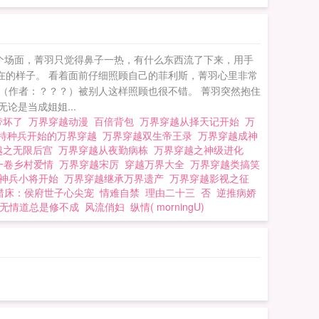
个场面，菁羽只觉得鼻子一热，有什么东西流了下来，用手
在的样子。 看着面前仔细照顾自己的菲利斯，菁羽心里非常
（作者：？？？）被别人这样照顾也很不错。 菁羽突然抱住
论是当成姐姐...
带坏了
万界穿越动漫
百倍背包
万界穿越从择天记开始
万
特种兵开始的万界穿越
万界穿越双生帝王录
万界穿越成神
越之无限后宫
万界穿越从夜勤病栋
万界穿越之神级进化
一卷乡村爱情
万界穿越宋厉
穿越万界大全
万界穿越类搞笑
从神兵小将开始
万界穿越继承万界遗产
万界穿越影视之征
错床：侯府世子心尖宠
情难自禁
理由二十三
否
逆推病娇
无情道总是修不成
风流俏妇
纵情( morningU)