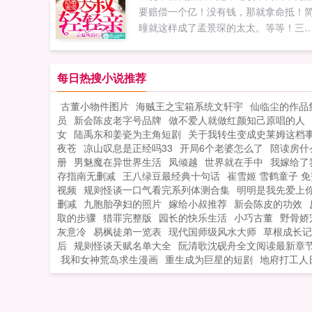
要赔偿一个亿！没有钱，那就拿命抵！
曈就这样成了孟景琛的太太。等等！三
出头的冰山帅老公，竟然是闺蜜的爹，
男友的老丈人。二十三岁的她直接晋级
母娘，提前登上了人生高峰！婚后孟景
每日热搜小说推荐
开启宠妻模式。孟先生，你女儿说我是
古董小物件图片
海贼王之宝箱系统文轩宇
仙临尘的作品
金女？正确！孟先生将名下所有财产公
员
新会陈皮老字号品牌
做不爱人就做红颜知己原唱的人
为夫妻共有。喂喂喂，你女儿到底是不
女
陆禹东和姜瓷为主角短剧
关于我转生变成史莱姆这档
亲生的？孟先生邪魅一...
夜苍
凉山叹息是正经吗33
开局6个老婆怎么了
陪读房什
册
男魅魔在异世界生活
凤倾越
世界就在手中
我嫁给了
存指南无删减
王八绿豆最经典十句话
崔雪姬 雪鹤童子 免
视频
规则怪谈一口气看完系列体测合集
明明是我先爱上
删减
九胞胎孕妇的照片
嫁给小叔推荐
新会陈皮的功效
取的步骤
猎罪完整版
园长的快乐生活
小巧古董
野骨娇
灰意冷
易枫徒弟一览表
现代国师级风水大师
草根成长记
后
规则怪谈天赋名单大全
阮清歌沈砚舟全文阅读最新章
我和女神荒岛求生漫画
重生成为巨星的短剧
地府打工人