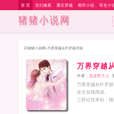
首 页
玄幻修真
重生穿越
都市小说
军史小
猪猪小说网
猪猪小说网
>
万界穿越从叶罗丽开始
万界穿越
作者：
皮皮虾大人
万界穿越从叶罗丽
全文在线阅读。