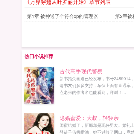
《万界穿越从叶罗丽开始》章节列表
第1章 被神送了个符合xp的管理器
第2章被
热门小说推荐
古代高手现代警察
新书指尖画道已经发布，书号2489014
请书友们多多支持，车位上面有直通车
点老张的作者名也能看到，拜谢！...
隐婚蜜爱：大叔，轻轻亲
闺蜜结婚了，新郎却是现任男友。婚礼
登徒子借机揩油，她不过咬了两口，竟