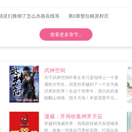
精灵们推倒了怎么办急在线等
第3章暂住精灵村庄
查看更多章节...
武神空间
，
关于武神空间叶希文本只是地球上一个普
，
通的大学生，却意外穿越到了一个名为真
武界的世界！在这个世界中，强大的武者
能翻山倒海，毁天灭地！本是资质平凡的
他，因为得到了一个神秘的特殊空间，于
是乎，他从此。。。牛逼了！任何的武学
漫威：开局收集神罗天征
都可以在神秘空间中推演，别人修行几十
上
穿越到漫威世界，韩禹获得诸天杂货铺系
年，他只需要一年！只要有足够的灵石，
然
统，收集一切来自万界的东西，打造出各
什么天才在他的面前都是浮云！本书主群