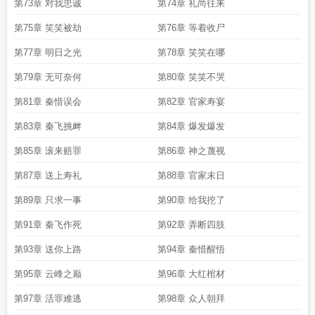
第73章 对我忠诚
第74章 礼尚往来
第75章 笑笑被劫
第76章 等着收尸
第77章 明日之光
第78章 笑笑在哪
第79章 无可奈何
第80章 笑笑不哭
第81章 秦惜误会
第82章 官家寿宴
第83章 秦飞挑衅
第84章 爆发爆发
第85章 滚来赔罪
第86章 神之蔑视
第87章 送上寿礼
第88章 官家末日
第89章 只求一事
第90章 给我挖了
第91章 秦飞作死
第92章 弄断四肢
第93章 送你上路
第94章 秦惜醒悟
第95章 云峰之巅
第96章 大红棺材
第97章 活罪难逃
第98章 众人朝拜