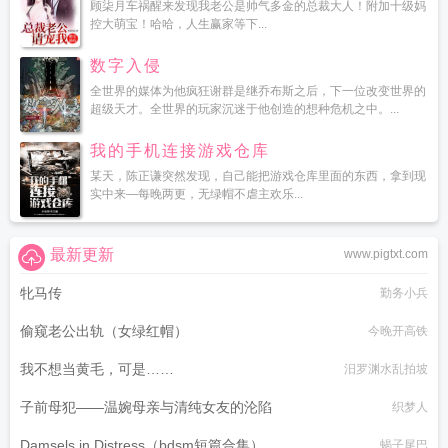
顾柒月车祸醒来发现我老公是帅气多金的总裁大人！附加十级妈
控大萌宝！哈哈，人生赢家等下...
数字入侵
全世界的媒体为他疯狂谢群是继乔布斯之后，下一位改变世界的
超级天才。全世界的玩家沉迷于他创造的想种危机之中。...
我的手机连接游戏仓库
某天，陈正谦突然发现，自己能把游戏仓库里面的东西，拿到现
实中来—每晚两更，无绿帽不虐主欢乐...
最新更新
www.pigtxt.com
牝马传
勤务小兵
偷窥老公出轨（女绿红帽）
今晚开高铁
我不想当黄毛，可是……
汨罗渊水乱拍坡
子前母犯——温婉母亲与清纯女友的沦陷
织梦人
Damsels in Distress（bdsm短篇合集）
蝎子尾巴