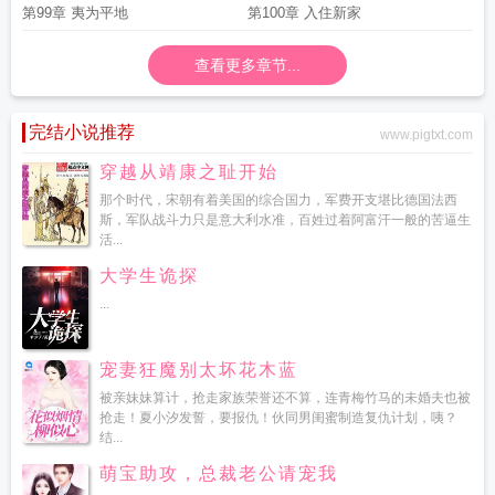
第99章 夷为平地
第100章 入住新家
查看更多章节...
完结小说推荐
www.pigtxt.com
穿越从靖康之耻开始
那个时代，宋朝有着美国的综合国力，军费开支堪比德国法西
斯，军队战斗力只是意大利水准，百姓过着阿富汗一般的苦逼生
活...
大学生诡探
...
宠妻狂魔别太坏花木蓝
被亲妹妹算计，抢走家族荣誉还不算，连青梅竹马的未婚夫也被
抢走！夏小汐发誓，要报仇！伙同男闺蜜制造复仇计划，咦？
结...
萌宝助攻，总裁老公请宠我