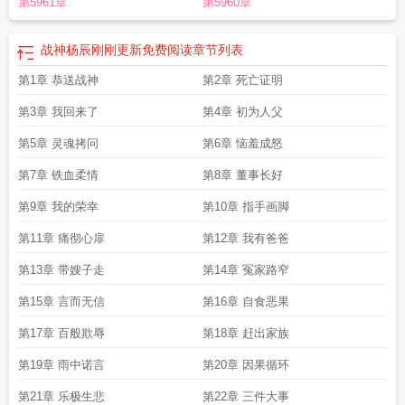
第5961章
第5960章
战神杨辰刚刚更新免费阅读
章节列表
第1章 恭送战神
第2章 死亡证明
第3章 我回来了
第4章 初为人父
第5章 灵魂拷问
第6章 恼羞成怒
第7章 铁血柔情
第8章 董事长好
第9章 我的荣幸
第10章 指手画脚
第11章 痛彻心扉
第12章 我有爸爸
第13章 带嫂子走
第14章 冤家路窄
第15章 言而无信
第16章 自食恶果
第17章 百般欺辱
第18章 赶出家族
第19章 雨中诺言
第20章 因果循环
第21章 乐极生悲
第22章 三件大事