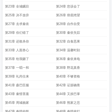
第23章 全城瞩目
第24章 您误会了
第25章 决不放弃
第26章 彻底绝望
第27章 去求秦依
第28章 自作自受
第29章 你们错了
第30章 秦依失踪
第31章 还敢杀你
第32章 自食恶果
第33章 人面兽心
第34章 温馨时刻
第35章 给我砸了
第36章 秦依来电
第37章 一唱一和
第38章 野花真香
第39章 礼尚往来
第40章 不够资格
第41章 森巴臣服
第42章 证据确凿
第43章 秦惜害羞
第44章 又挨巴掌
第45章 周城杨家
第46章 熊家之悲
第47章 秦惜的怒
第48章 秦惜挨打