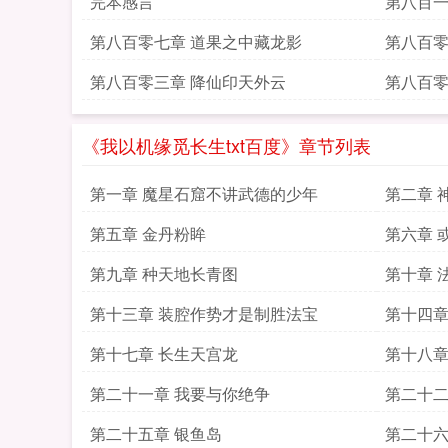
完本感言
第八百一
第八百零七章 道果之中藏龙影
第八百零
第八百零三章 降仙印天外云
第八百零
《我以机缘觅长生txt百度》章节列表
第一章 魔星石窟不讲武德的少年
第二章 
第五章 金丹粉眸
第六章 
好人
第九章 种天地长青图
第十章 
第十三章 装腔作势才是制胜法宝
第十四章
第十七章 长生天宫龙
第十八章
第二十一章 我要与你绝争
第二十二
第二十五章 银鱼岛
第二十六