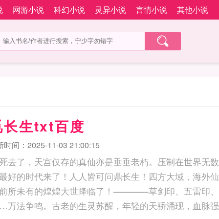
说
网游小说
科幻小说
灵异小说
言情小说
其他小说
长生txt百度
时间：2025-11-03 21:00:15
死去了，天宫仅存的真仙亦是垂垂老朽。压制在世界无数
最好的时代来了！人人皆可问鼎长生！四方大域，海外仙
前所未有的煌煌大世降临了！————草剑印、五雷印、
…万法争鸣。古老的生灵苏醒，年轻的天骄涌现，血脉强