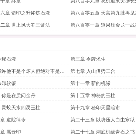
十章 终章
第八百零九章 忘机道果失摒长
液
六章 诸印之升终炼石液
第八百零五章 天宫第九脉再见
二章 世上风大罗三证法
第八百零一章 道果压金龙一战
神秘石液
第三章 令牌求生
或许他不是个坏人但绝对不是个
第七章 入山借势二合一
法印软饭
第十一章 新的机缘
 你是在质问金丹
第十五章 神秘的玉柱
 灵蛟天水四灵玉柱
第十九章 秘印天星暗市
章 道院律令
第二十三章 以势压人白虫寒狱
章 蜃云印
第二十七章 湖底机缘青石之书