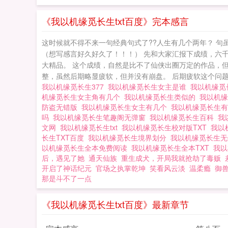
海……到底谁能渡
《我以机缘觅长生txt百度》完本感言
这时候就不得不来一句经典句式了??人生有几个两年？ 
（想写感言好久好久了！！！） 先和大家汇报下成绩，六
大精品。 这个成绩，自然是比不了仙侠出圈万定的作品，
整，虽然后期略显疲软，但并没有崩盘。 后期疲软这个问题
我以机缘觅长生377
我以机缘觅长生女主是谁
我以机缘觅
机缘觅长生女主角有几个
我以机缘觅长生类似的
我以机
防盗无错版
我以机缘觅长生女主有几个
我以机缘觅长生
吗
我以机缘觅长生笔趣阁无弹窗
我以机缘觅长生百科
我
文网
我以机缘觅长生txt
我以机缘觅长生校对版TXT
我以
长生TXT百度
我以机缘觅长生境界划分
我以机缘觅长生
以机缘觅长生全本免费阅读
我以机缘觅长生全本TXT
我
后，遇见了她
通天仙族
重生成犬，开局我就抢劫了毒贩
开启了神话纪元
官场之执掌乾坤
笑看风云淡
温柔瘾
御
那是斗不了一点
《我以机缘觅长生txt百度》最新章节