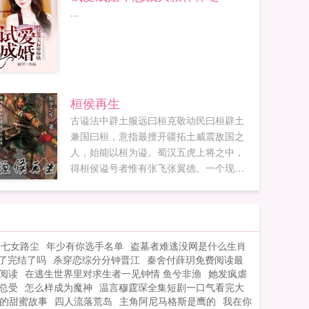
...
桓侯再生
古谥法中辟土服远曰桓克敬动民曰桓辟土
兼国曰桓，意指最擅开疆拓土威震敌国之
人，始能以桓为谥。蜀汉五虎上将之中，
得桓侯谥号者惟有张飞张翼德。一个现代
人，因意外回到三国，其意识成功与原先
张飞的意识融合为一。他到底能否改变历
史中张飞的宿命，能否使得桃园之义继续
流传千古。且看新版的张飞如何纵横三
男七女路尘
年少有你选手名单
盗墓者难逃没网是什么生肖
国。...
了完结了吗
杀穿恋综分分钟晋江
秦舍付薛玥免费阅读最
阅读
在逃生世界里对求生者一见钟情 鱼兮非渔
她发疯虐
总受
怎么样成为魔神
温言穆霆琛全集短剧一口气看完大
的甜蜜故事
四人流落荒岛
主角阿尼马格斯是鹰的
我在你