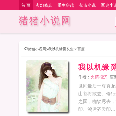
首 页
玄幻修真
重生穿越
都市小说
军史小
猪猪小说网
猪猪小说网
>
我以机缘觅长生txt百度
我以机缘觅
作者：
火药很沉
更新
世间最后一尊真龙
山都将散去。修行
之国，枷锁尽去，
印、鸿运齐天印…