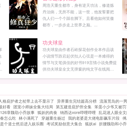
素
周浩天重生都市，身有逆天功法，修道炼
丹治病，无所不能，这一世，他发誓要把
仇人们一个个踩在脚下。且看他如何笑傲
都市，一步步走上世界之巅。...
功夫球皇
革
功夫球皇由作者石岭探花创作全本作品该
地
小说情节跌宕起伏扣人心弦是一本难得的
格
情节与文笔俱佳的好书919言情小说免费提
情
供功夫球皇全文无弹窗的纯文字在线阅
读。...
，
人格庇护者之杖带上去不显示了
异界重生完结篇高分榜
流落荒岛的一
最好看
团宠小师妹全集大结局
第五建造庇护所全集
笨蛋小少爷又被罚
126章魏劭小乔故事
狐妖的肉食
纳西达vore哔哩哔哩
乱花迷人眼全文
春怎么吃
林小满死了
穿越重生杨过
我的老婆是大佬电影飙车片段
傅
是个道士然后进入娱乐圈
考试奖励创意大集合
狐妖ai
折腰魏劭和小乔