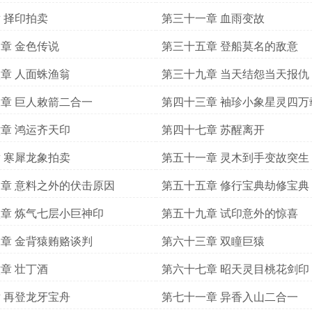
 择印拍卖
第三十一章 血雨变故
章 金色传说
第三十五章 登船莫名的敌意
章 人面蛛渔翁
第三十九章 当天结怨当天报仇
章 巨人敕箭二合一
第四十三章 袖珍小象星灵四万
章 鸿运齐天印
第四十七章 苏醒离开
 寒犀龙象拍卖
第五十一章 灵木到手变故突生
章 意料之外的伏击原因
第五十五章 修行宝典劫修宝典
章 炼气七层小巨神印
第五十九章 试印意外的惊喜
章 金背猿贿赂谈判
第六十三章 双瞳巨猿
章 壮丁酒
第六十七章 昭天灵目桃花剑印
 再登龙牙宝舟
第七十一章 异香入山二合一