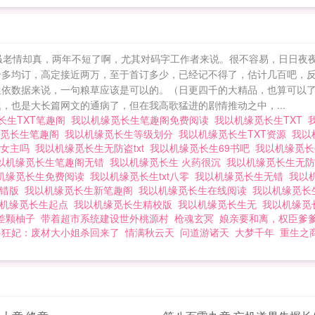
过彼岸，到达长生之巅？————顾远携带着可以看穿天
无前的闯入了这场白骨如山的斗争中。既求长生，何惧生死？ 
句虽老情却真，两年不短了啊，尤其对码字工作者来说。很不容易，日日夜
千多均订，高定接近两万，至于首订多少，已经记不得了，估计几百吧，
但依数据来说，一句粮草应该是可以的。（日更四千的大精品，也算可以了
，也是大长篇网文的通病了，但在我高歌猛进的剧情推动之中，...
长生TXT笔趣阁
我以机缘觅长生笔趣阁免费阅读
我以机缘觅长生TXT
缘觅长生笔趣阁
我以机缘觅长生等级划分
我以机缘觅长生TXT资源
我以
有女主吗
我以机缘觅长生无防盗txt
我以机缘觅长生69书吧
我以机缘觅长
以机缘觅长生笔趣阁无错
我以机缘觅长生 火药很沉
我以机缘觅长生无
机缘觅长生免费阅读
我以机缘觅长生txt八零
我以机缘觅长生无错
我以
无错版
我以机缘觅长生新笔趣阁
我以机缘觅长生在线阅读
我以机缘觅
以机缘觅长生起点
我以机缘觅长生精校版
我以机缘觅长生无
我以机缘觅
差颗柚子
带着超市系统建设世外桃源村
枪魂玄冥
娘亲要和离，权臣爹
兽狂妃：废材大小姐杀回来了
情满秋云天
问道游诸天
大梦千年
重生之