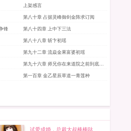
上架感言
第八十章 占据灵峰御剑金阵求订阅
争锋
第八十四章 上中下三法
第八十八章 斩卞初瑶
第九十二章 流焱金果富婆初瑶
第九十六章 师兄你在来道院之前到底做
的是什么营生二合一
第一百章 金乙星辰草道一青莲种
试爱成婚，总裁大叔棒棒哒