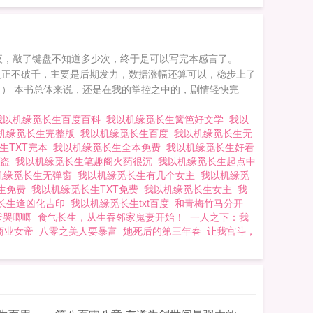
地机缘的奇遇，一往
我以机缘觅长生
夜，敲了键盘不知道多少次，终于是可以写完本感言了。
反正不破千，主要是后期发力，数据涨幅还算可以，稳步上了
） 本书总体来说，还是在我的掌控之中的，剧情轻快完
我以机缘觅长生百度百科
我以机缘觅长生篱笆好文学
我以
机缘觅长生完整版
我以机缘觅长生百度
我以机缘觅长生无
生TXT完本
我以机缘觅长生全本免费
我以机缘觅长生好看
防盗
我以机缘觅长生笔趣阁火药很沉
我以机缘觅长生起点中
机缘觅长生无弹窗
我以机缘觅长生有几个女主
我以机缘觅
长生免费
我以机缘觅长生TXT免费
我以机缘觅长生女主
我
长生逢凶化吉印
我以机缘觅长生txt百度
和青梅竹马分开
爹哭唧唧
食气长生，从生吞邻家鬼妻开始！
一人之下：我
商业女帝
八零之美人要暴富
她死后的第三年春
让我宫斗，