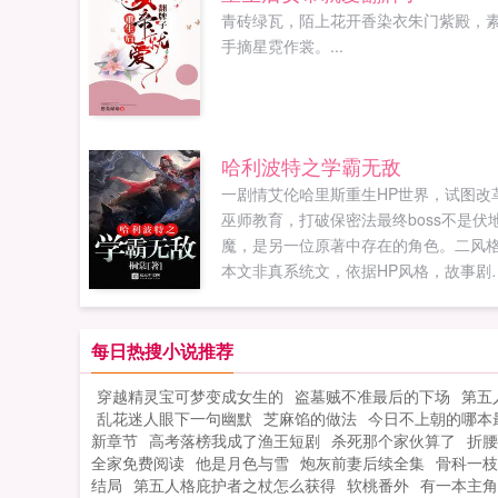
青砖绿瓦，陌上花开香染衣朱门紫殿，
手摘星霓作裳。...
哈利波特之学霸无敌
一剧情艾伦哈里斯重生HP世界，试图改
巫师教育，打破保密法最终boss不是伏
魔，是另一位原著中存在的角色。二风
本文非真系统文，依据HP风格，故事剧
的开展一本比一本黑暗。三特点万事皆
三，JK罗琳用了7作为特别数字，而本文
中，3则是一个有魔力的数字。万物归环
每日热搜小说推荐
事物都是循环的，时间的洪流里，凡...
穿越精灵宝可梦变成女生的
盗墓贼不准最后的下场
第五
乱花迷人眼下一句幽默
芝麻馅的做法
今日不上朝的哪本
新章节
高考落榜我成了渔王短剧
杀死那个家伙算了
折腰
全家免费阅读
他是月色与雪
炮灰前妻后续全集
骨科一枝
结局
第五人格庇护者之杖怎么获得
软桃番外
有一本主角