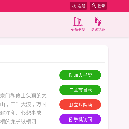
注册
登录
会员书架
阅读记录
加入书架
章节目录
宗门和修士头顶的大
山，三千大漠，万国
立即阅读
解注印、心想事成
手机访问
横的龙子纵横四