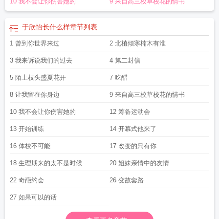
10 我不会让你伤害她的
9 来自高三校草校花的情书
于欣怡长什么样
章节列表
1 曾到你世界来过
2 北植倾寒楠木有淮
3 我来诉说我们的过去
4 第二封信
5 陌上枝头盛夏花开
7 吃醋
8 让我留在你身边
9 来自高三校草校花的情书
10 我不会让你伤害她的
12 筹备运动会
13 开始训练
14 开幕式他来了
16 体校不可能
17 改变的只有你
18 生理期来的太不是时候
20 姐妹亲情中的友情
22 奇葩约会
26 变故套路
27 如果可以的话