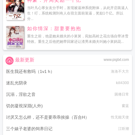
神豪：开局奖励一个亿
当叶凡心寒女友分手时，发现被逼神系统附体，从此开启装逼人
生！叮，系统检测到有人在宿主面前装逼，奖励1个亿。所以
分...
如你情深：甜妻要抱抱
重生之前，他是她未婚夫的小舅舅，宛如高岭之花出场自带冰雪
特效。重生之后他把她带回家还让渣男未婚夫叫她小舅妈花...
最新更新
www.pigtxt.com
医生我还有救吗（1v1 h）
洛洛不大方
迷乱光阴录
kill4300
沉溺，淫欲之音
困倦日常
切勿凝視深淵(人外)
窗蓝
讨厌又怎么样，还不是要乖乖挨操（百合H）
性无能天使
三个婊子老婆的饲养日记
江听潮