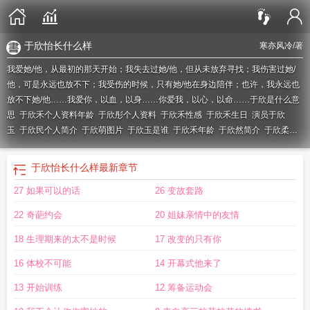
于欣怡长什么样
寒亦风冷
/著
我爱她/他，从最初的那天开始；我失去过她/他，但从未放弃寻找；我伤害过她/
他，可是永远也放不下；我受伤的时候，只有她/他在身边陪伴；也许，我永远也
放不下她/他……我爱你，以血，以身……你爱我，以心，以命……
于欣是什么意
思
于欣禾个人资料年龄
于欣彤个人资料
于欣禾性感
于欣禾生日
演员于欣
玉
于欣民个人简介
于欣萌图片
于欣玉是谁
于欣禾年龄
于欣然简介
于欣柔
20v
于欣禾剧照
于欣姝简介
于欣简介
于欣媛多少岁
于欣萌个人资料
于欣玉图
片
你认识于欣瑶吗
于欣悦名字含义
于欣禾写真
于欣禾个人简介
于欣禾个人资
于欣怡长什么样
最新章节
料
于欣怡长什么样
于欣禾老公
于欣禾个人资料简介
于欣悦名字
于欣悦的拼音
27 如果可以的话
26 变故套路
怎么写
22 奇葩约会
20 姐妹亲情中的友情
18 生理期来的太不是时候
17 改变的只有你
16 体校不可能
14 开幕式他来了
13 开始训练
12 筹备运动会