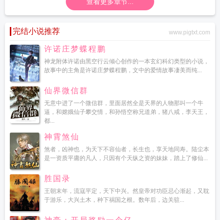
查看更多章节...
完结小说推荐
www.pigtxt.com
许诺庄梦蝶程鹏
神龙附体许诺由黑空行云倾心创作的一本玄幻科幻类型的小说，
故事中的主角是许诺庄梦蝶程鹏，文中的爱情故事凄美而纯...
仙界微信群
无意中进了一个微信群，里面居然全是天界的人物那叫一个牛
逼，和嫦娥仙子攀交情，和孙悟空称兄道弟，猪八戒，李天王，
都...
神霄煞仙
煞者，凶神也，为天下不容仙者，长生也，享天地同寿。陆尘本
是一资质平庸的凡人，只因有个天纵之资的妹妹，踏上了修仙...
胜国录
王朝末年，流寇平定，天下中兴。然皇帝对功臣忌心渐起，又耽
于游乐，大兴土木，种下祸国之根。数年后，边关驻...