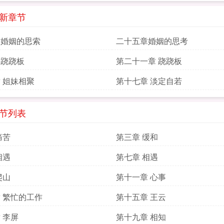
最新章节
章婚姻的思索
二十五章婚姻的思考
章跷跷板
第二十一章 跷跷板
 姐妹相聚
第十七章 淡定自若
章节列表
痛苦
第三章 缓和
相遇
第七章 相遇
爬山
第十一章 心事
 繁忙的工作
第十五章 王云
 李屏
第十九章 相知