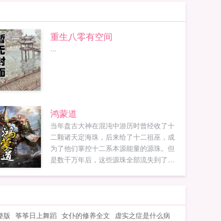
重生八零有空间
...
鸿蒙道
当年盘古大神在混沌中游历时曾经收了十
二颗诸天定海珠，后来给了十二祖巫，成
为了他们掌控十二系本源能量的源珠。但
是数千万年后，这些源珠全部流失到了那
个魔法空间的最下层上，不过却无人能够
真正发挥出它们的作用来。黄天玄走了大
运，被雷劈后居然得到了从那个世界里穿
越过来的两颗源珠，还得到了那个世界修
整版
筝筝日上舞蹈
女仆的修养全文
虚实之症是什么病
练魔武技能的功法，从此走上了不同的人