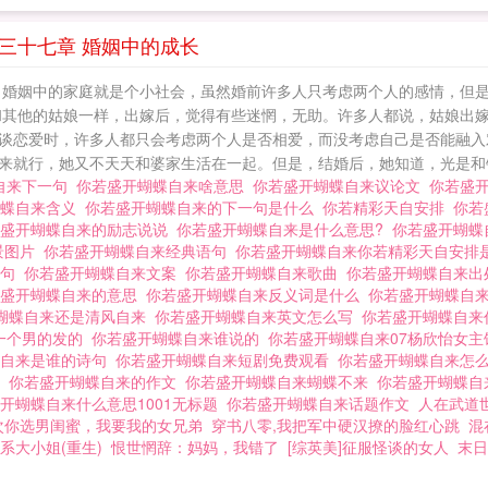
活中假如你遇到
三十七章 婚姻中的成长
 婚姻中的家庭就是个小社会，虽然婚前许多人只考虑两个人的感情，但
和其他的姑娘一样，出嫁后，觉得有些迷惘，无助。许多人都说，姑娘出
谈恋爱时，许多人都只会考虑两个人是否相爱，而没考虑自己是否能融入
来就行，她又不天天和婆家生活在一起。但是，结婚后，她知道，光是和钱
自来下一句
你若盛开蝴蝶自来啥意思
你若盛开蝴蝶自来议论文
你若盛
蝴蝶自来含义
你若盛开蝴蝶自来的下一句是什么
你若精彩天自安排
你若
若盛开蝴蝶自来的励志说说
你若盛开蝴蝶自来是什么意思?
你若盛开蝴蝶
景图片
你若盛开蝴蝶自来经典语句
你若盛开蝴蝶自来你若精彩天自安排
原句
你若盛开蝴蝶自来文案
你若盛开蝴蝶自来歌曲
你若盛开蝴蝶自来
若盛开蝴蝶自来的意思
你若盛开蝴蝶自来反义词是什么
你若盛开蝴蝶自
蝴蝶自来还是清风自来
你若盛开蝴蝶自来英文怎么写
你若盛开蝴蝶自来
一个男的发的
你若盛开蝴蝶自来谁说的
你若盛开蝴蝶自来07杨欣怡女
蝶自来是谁的诗句
你若盛开蝴蝶自来短剧免费观看
你若盛开蝴蝶自来怎
思
你若盛开蝴蝶自来的作文
你若盛开蝴蝶自来蝴蝶不来
你若盛开蝴蝶
开蝴蝶自来什么意思1001无标题
你若盛开蝴蝶自来话题作文
人在武道
次你选男闺蜜，我要我的女兄弟
穿书八零,我把军中硬汉撩的脸红心跳
混
系大小姐(重生)
恨世惘辞：妈妈，我错了
[综英美]征服怪谈的女人
末日