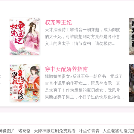
权宠帝王妃
自
天才法医特工容惜音一朝穿越，成为御赐
了
的太子妃，可谁能想到对方竟然是各种意
义上的废太子！情节虚构，请勿模仿...
穿书女配娇养指南
狱
慵懒娇美贵女×反派王爷一朝穿书，竟成了
今
古言小说里的作死女二，阮凤兮表示，真
是太爽了！作为丞相的宝贝嫡女，阮凤兮
果断抛弃了男主，小日子过的快乐似神仙...
神像图片
诸葛恪
天降神眼短剧免费观看
叶尘竹青青
人鱼老婆动漫完