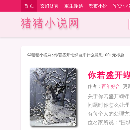
首 页
玄幻修真
重生穿越
都市小说
军史小
猪猪小说网
猪猪小说网
>
你若盛开蝴蝶自来什么意思1001无标题
你若盛开蝴
作者：
百年好合
更新
关于你若盛开蝴蝶
问题时你怎么处理
有每个人的处理方
位名家所说：“围