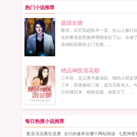
热门小说推荐
超级女婿
黎漠，武艺高超医术一流，在山上修行
在的黎漠忽然被师傅桐老赶下山，去做
海城欧阳家的上门女婿。...
绝品神医混花都
三年前，见义勇为被诬陷，锒铛入狱监
三年，摸透修炼门道，成为古医传人。
日刑满归来，猎艳花都，侠医天下。...
每日热搜小说推荐
配音演员重生逆袭
女仆的修养在哪个网站阅读
七星神君