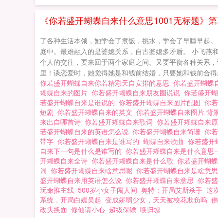
《你若盛开蝴蝶自来什么意思1001无标题》第
了各种生活本领，她学会了煮饭，挑水，学会了早睡早起。
庭中。最难融入的是婆媳关系，自古婆媳多矛盾。 小飞燕
个人的交往，要来回于两个家庭之间。又要平衡各种关系，
里！谈恋爱时，她觉得她是和钱前结婚，只要她和钱前合得
你若盛开蝴蝶自来你若精彩天自安排的意思
你若盛开蝴蝶
蝴蝶自来的图片
你若盛开蝴蝶自来朋友圈说说
你若盛开
若盛开蝴蝶自来是谁说的
你若盛开蝴蝶自来图片配图
你
短剧
你若盛开蝴蝶自来的英文
你若盛开蝴蝶自来图片 背
来出自哪首诗
你若盛开蝴蝶自来歌词
你若盛开蝴蝶自来
若盛开蝴蝶自来的英语怎么说
你若盛开蝴蝶自来简谱
你
带字
你若盛开蝴蝶自来是谁写的
蝴蝶自来歌曲
你若盛开
自来下一句是什么是谁写的
你若盛开蝴蝶自来是什么意思
开蝴蝶自来全诗
你若盛开蝴蝶自来是什么歌
你若盛开蝴
词
你若盛开蝴蝶自来啥意思呢
你若盛开蝴蝶自来是啥意
盛开蝴蝶自来用英语怎么说
你若盛开蝴蝶自来意思
你若盛
玩命推主线
500岁小女子闯人间
奥特：开局艾斯杀手
这
系统，开局白嫖吴起
变成娇弱少女，天天被校花欺负呜
佛
改头换面
修仙请小心
超级保镖
唤归墟