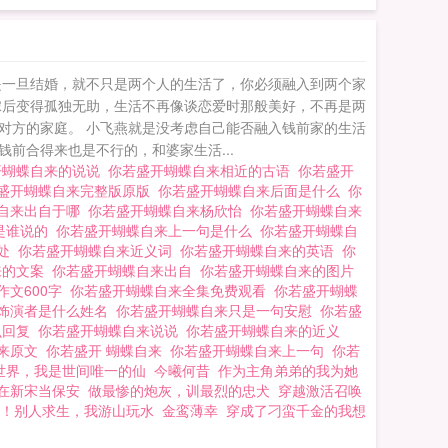
问题，你该怎么处理？也许这本小说能够给你一定启示 你若盛开蝴蝶自来0a
是一旦结婚，就不只是两个人的生活了，你必须融入到两个家
嫁后变得孤独无助，生活不再像谈恋爱时那般美好，不再是两
对方的家庭。 小飞燕就是没考虑自己能否融入钱前家的生活
前合得来也是不行的，和婆家生活...
开蝴蝶自来的说说
你若盛开蝴蝶自来相近的古语
你若盛开
盛开蝴蝶自来完整版原版
你若盛开蝴蝶自来后面是什么
你
自来出自于哪
你若盛开蝴蝶自来杨欣怡
你若盛开蝴蝶自来
是谁说的
你若盛开蝴蝶自来上一句是什么
你若盛开蝴蝶自
出处
你若盛开蝴蝶自来近义词
你若盛开蝴蝶自来的英语
你
来的文案
你若盛开蝴蝶自来出自
你若盛开蝴蝶自来的图片
作文600字
你若盛开蝴蝶自来全集免费观看
你若盛开蝴蝶
主饰演者是什么姓名
你若盛开蝴蝶自来只是一句安慰
你若盛
么回复
你若盛开蝴蝶自来说说
你若盛开蝴蝶自来的近义
自来原文
你若盛开 蝴蝶自来
你若盛开蝴蝶自来上一句
你若
世界，我是世间唯一的仙
今曦何昔
作为主角弟弟的我为她
在新宋当保安
做最惨的炮灰，训最烈的忠犬
穿越激活召唤
！别人求生，我游山玩水
金鸾薄幸
穿成了刁蛮千金的我想