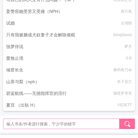
姜赞容她受苦又受难（NPH）
叁只鱼
试婚
云清朗
只有我被捆成犬奴妻子才会解除催眠
bling(tasis)
蚀梦传说
梦月
愛無止境
S.R
倾君长生
裤裆有刀伞
山茶与梨（nph）
木子花兰
碧蓝航线——无德指挥官的淫行
隔壁罗哥哥
夏宫 （出轨 H）
VEDETT