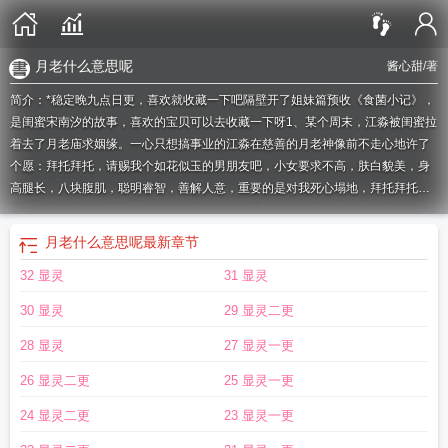
月老什么意思呢
酱心甜
/著
简介：*稳定晚九点日更，喜欢就收藏一下吧隔壁开了姐妹篇预收《食菌小记》，
是闺蜜宋南汐的故事，喜欢的宝贝可以去收藏一下呀1、某个周末，江淼被闺蜜拉
着去了月老庙求姻缘。一心只想搞事业的江淼在慈善的月老神像前不走心地许了
个愿：拜托拜托，请赐我个如花似玉的男朋友吧，小女要求不高，肤白貌美，身
高腿长，八块腹肌，聪明睿智，善解人意，重要的是对我死心塌地，拜托拜托。
不知道是不是光线原因，江淼总觉得月老神像手中的红线亮了一下。2.回家路
上，天空突然下起了暴雨，江淼和闺蜜只能暂时躲在了公交站牌底下，江淼掏出
月老什么意思呢
最新章节
手……
潮南区显灵寺有没有月老殿
拜完月老多久显灵
太上在上
月老显灵了 山
32 显灵
31 显灵
青月不明
月老真的灵验吗
月老显灵
怎么让月老显灵
月老灵验图片
月老灵
吗
月老怎么解释
月老显灵的8个明显特征
月老灵签百度百科
求月老灵验吗
月
30 显灵
29 显灵二更
老什么意思呢
月老灵不灵
月老哪里灵
月老是什么神灵
月老显灵了 山青月不明
微博
月老灵签百科
月老显灵图片
月老显灵了
惊月老显灵了
拜完月老多久可以
28 显灵
27 显灵一更
显灵
月老灵验吗
怎么月老显灵
月老月老快显灵
月老灵千
月老显灵了 百度
拜
26 显灵二更
25 显灵一更
了月老后有了男朋友分手了
月老真的会显灵吗
去月老庙后多久显灵
24 显灵二更
23 显灵一更