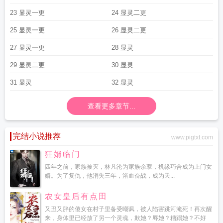
23 显灵一更
24 显灵二更
25 显灵一更
26 显灵二更
27 显灵一更
28 显灵
29 显灵二更
30 显灵
31 显灵
32 显灵
查看更多章节...
完结小说推荐
www.pigtxt.com
狂婿临门
四年之前，家族被灭，林凡沦为家族余孽，机缘巧合成为上门女
婿。为了复仇，他消失三年，浴血奋战，成为天...
农女皇后有点田
又丑又胖的傻女在村子里备受嘲讽，被人陷害跳河淹死！再次醒
来，身体里已经放了另一个灵魂，欺她？辱她？糟蹋她？不好