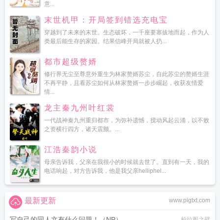
意...
末世机甲：开局签到错选充电宝
穿越到了未来的末世。生态破坏，一千座要塞拔地而起，作为人
类最后能生存的家园。结果信峰开局就被人扔...
都市超级赘婿
修行界无尘至尊意外重生为林家赘婿苏尘，自此苏尘的赘婿生涯
不再平静，且看苏尘如何从林家赘婿一步步崛起，收获友情爱
情...
龙主秦九州叶红裳
一代战神秦九州重归都市，为弥补遗憾，搅动风起云涌，以不败
之资横行四方，诸天震颤。...
江浩秦韵小说
母亲告诉我，父亲在我很小的时候就去世了。直到有一天，我的
电话响起，对方告诉我，他是我父亲helliphel...
最新更新
www.pigtxt.com
写自己的同人文有什么问题！（NP）
柏拉图之壁