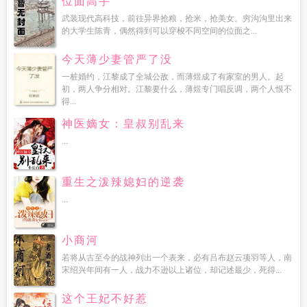
位面高手
武装现代高科技，前往异界抢粮，抢米，抢美女。穷沟沟里出来
的大学生陈青，偶然得到可以穿梭不同空间的位面之...
今天薄少妻管严了没
一桩婚约，江黎成了全城公敌，而薄煜成了有家室的男人。起
初，两人争分相对。江黎要什么，薄煜专门唱反调，两个人恨不
得...
神医嫡女：皇叔别乱来
...
重生之泼辣媳妇的逆袭
...
小商河
若将从古至今的战神列出一个表来，必有吕布赵云项羽等人，南
宋绍兴年间有一人，战力不逊以上诸位，却记述最少，死得...
这个王妃不好惹