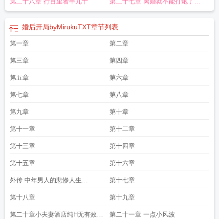
第二十八章 行百里者半九十
第二十七章 离婚就不能打炮了
He119998ｓщ120010 c120056ｍ
婚后开局byMirukuTXT
章节列表
第一章
第二章
第三章
第四章
第五章
第六章
第七章
第八章
第九章
第十章
第十一章
第十二章
第十三章
第十四章
第十五章
第十六章
外传 中年男人的悲惨人生
第十七章
г120212120218s120046120116120218
第十八章
第十九章
120218к
第二十章小夫妻酒店纯H无有效剧
第二十一章 一点小风波