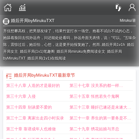
婚后开局byMirukuTXT
Miruku
/著
齐佳想攀高枝，把男朋友绿了，结果竹篮打水一场空。抱着不试白不试的心态，
她舔着脸回去找孙远舟，问还能处处看吗，孙远舟面无表情，说：“可以。”五味杂
陈，震惊过后，她后怕，心想，这是要开始报复她了。然而..
婚后开局1v1h
婚后
开局女主
婚后开局(1v1)笔趣阁
婚后开局miruku免费阅读全文
婚后开局
byMirukuTXT
婚后开局(1v1)在线阅读
婚后开局byMirukuTXT
最新章节
第三十八章 人造的才是最好的
第三十七章 没关系的都一样
12010912021218120095t
第三十六章 入侵
第三十五章 怅然若失个鬼啊
120044120212м
第三十四章 别谈爱不爱的
第三十三章 睡奸已遂还是未遂大量
H有剧情
第三十二章 离家出走四小时实录
第三十一章 养生的第一要务是不做
醋王
第三十章 靠谱成年人也难做
第二十九章 绣花姑娘与齐总