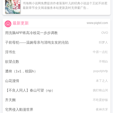
书海阁小说网免费提供作者落落叶儿的经典小说这个王妃不好惹
最新章节全文阅读服务本站更新及时无弹窗广告...
最新更新
www.pigtxt.com
用洗脑APP将高冷校花一步步调教
OVO
子前母犯——温婉母亲与清纯女友的沦陷
织梦人
淫书生
中原一点红
欲望点数
不明白
遭殃（1v1，校园h）
popofyhrfp
山花漫情
未了之人
【不良人同人】春山可望（np）
挑灯映山河
齐天阙
不吃蛋炒饭
宅男侵入動漫世界
夜神月牙