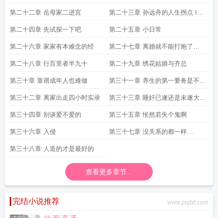
情
第二十二章 岳母家二进宫
第二十三章 孙远舟的人生拐点 īyц
ｚнa119998w
第二十四章 先试探一下吧
第二十五章 小日常
第二十六章 家家有本难念的经
第二十七章 离婚就不能打炮了
He119998ｓщ120010 c120056ｍ
第二十八章 行百里者半九十
第二十九章 绣花姑娘与齐总
第三十章 靠谱成年人也难做
第三十一章 养生的第一要务是不做
醋王
第三十二章 离家出走四小时实录
第三十三章 睡奸已遂还是未遂大量
H有剧情
第三十四章 别谈爱不爱的
第三十五章 怅然若失个鬼啊
第三十六章 入侵
第三十七章 没关系的都一样
12010912021218120095t
第三十八章 人造的才是最好的
120044120212м
查看更多章节...
完结小说推荐
www.pigtxt.com