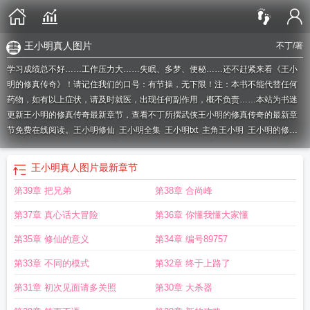
王小明真人图片
不丁
/著
学习成绩总不好……工作压力大……失眠、多梦、便秘……还不赶紧来看《王小
明的修真传奇》！请记住我们的口号：有节操，无下限！注：本书不能代替任何
药物，如有以上症状，请及时就医，出现任何副作用，概不负责……本站为书迷
更新王小明的修真传奇最新章节，查看不丁所撰武侠王小明的修真传奇的最新章
节免费在线阅读。
王小明修仙
王小明全集
王小明txt
主角王小明
王小明的修真
传奇免费阅读
主角王小明的重生
主角叫王小明的穿越系统
主角叫王小明
求主
角叫王小明的
主角叫王小修的
穿越王小明
王小明帅气
王小明真人
王小明真人
王小明真人图片
最新章节
图片
王小虎修仙
主角叫王小明是什么书
王小明修仙记大结局解析
主角叫王小
第39章 把兄弟
第38章 合尚峰
明的都市
王小明的修真传奇在线观看
主角叫王小明的
王小明外传
一个主角叫
王小明的
主人公王小明
主角王小凡修真
王小明修仙传
王小明修仙记
主角是王
第37章 真心话大冒险
第36章 你懂我懂大家懂
小明的
王小虎的修真
主角叫王小明的异界
主角叫王小明都市
王小虎修仙传
第35章 修仙的意义
第34章 编号89757
第33章 不同的模式
第32章 终于上路了
第31章 初次见面请多关照
第30章 大杀器