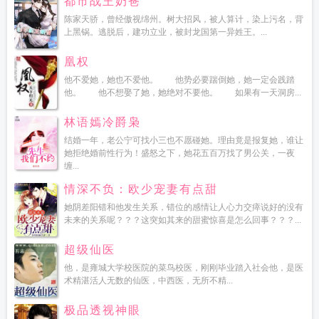
都市战王奶爸
陈家天骄，曾经傲视绵州。树大招风，被人算计，染上污名，背
上黑锅。逃脱后，建功立业，被封龙国第一异姓王。...
凰权
他不爱她，她也不爱他。 他势必要踹倒她，她一定会践踏
他。 他不想娶了她，她绝对不要他。 如果有一天洞房...
林语嫣冷爵枭
结婚一年，老公宁可找小三也不愿碰她。理由竟是报复她，谁让
她拒绝婚前性行为！盛怒之下，她花五百万找了男公关，一夜
缠...
情深不负：欧少宠妻有点甜
她阴差阳错和他发生关系，错位的感情让人心力交瘁说好的没有
未来的关系呢？？？这突如其来的甜蜜惊喜是怎么回事？？？...
超级仙医
他，是雍城大学校医院的菜鸟校医，刚刚毕业踏入社会他，是医
术精湛活人无数的仙医，中西医，无所不精...
极品透视神眼