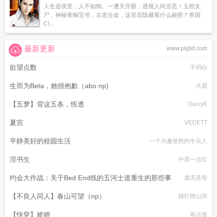
人生逆境里，人不如狗。一遭天开眼，透视人间丑恶！玉棺女
尸，神秘青铜宝书，古老合金，这背后隐藏着什么秘密？美国
CI...
最新更新
www.pigtxt.com
欲望点数
不明白
生而为Beta，她很抱歉（abo np)
犬眉
【五梦】背这五条，悟透
DarcyK
夏宫
VEDETT
平静美好的校园生活
一个兴趣使然的牛头人
淫书生
中原一点红
约会大作战：关于Bed End线的五河士道重生的那些事
虚无圣母
【不良人同人】春山可望（np）
挑灯映山河
【快穿】娇娇
有点怪