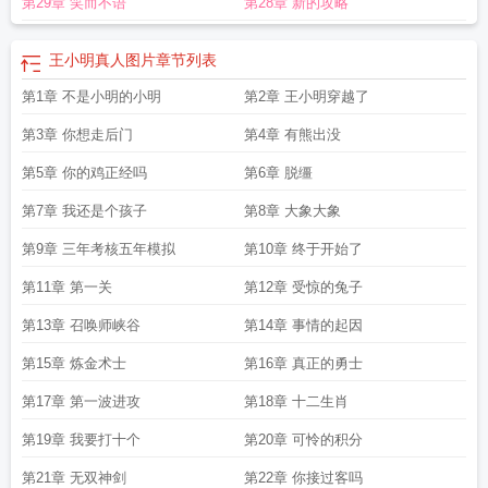
第29章 笑而不语
第28章 新的攻略
王小明真人图片
章节列表
第1章 不是小明的小明
第2章 王小明穿越了
第3章 你想走后门
第4章 有熊出没
第5章 你的鸡正经吗
第6章 脱缰
第7章 我还是个孩子
第8章 大象大象
第9章 三年考核五年模拟
第10章 终于开始了
第11章 第一关
第12章 受惊的兔子
第13章 召唤师峡谷
第14章 事情的起因
第15章 炼金术士
第16章 真正的勇士
第17章 第一波进攻
第18章 十二生肖
第19章 我要打十个
第20章 可怜的积分
第21章 无双神剑
第22章 你接过客吗