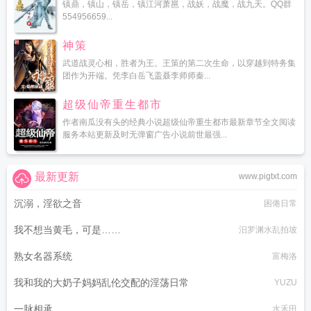
镇鼎，镇山，镇岳，镇江河萧邕，战妖，战魔，战九天。QQ群
554956659...
神策
武道战灵心相，胜者为王。王策的第二次生命，以穿越到特务集
团作为开端。凭李白岳飞盖聂李师师秦...
超级仙帝重生都市
作者南瓜没有头的经典小说超级仙帝重生都市最新章节全文阅读
服务本站更新及时无弹窗广告小说前世最强...
最新更新
www.pigtxt.com
沉溺，淫欲之音
困倦日常
我不想当黄毛，可是……
汨罗渊水乱拍坡
熟女名器系统
富梅洛
我和我的大奶子妈妈乱伦交配的淫荡日常
YUZU
一脉相承
水禾田