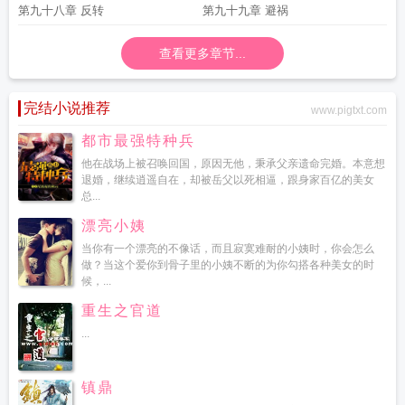
第九十八章 反转
第九十九章 避祸
查看更多章节...
完结小说推荐
www.pigtxt.com
都市最强特种兵
他在战场上被召唤回国，原因无他，秉承父亲遗命完婚。本意想
退婚，继续逍遥自在，却被岳父以死相逼，跟身家百亿的美女
总...
漂亮小姨
当你有一个漂亮的不像话，而且寂寞难耐的小姨时，你会怎么
做？当这个爱你到骨子里的小姨不断的为你勾搭各种美女的时
候，...
重生之官道
...
镇鼎