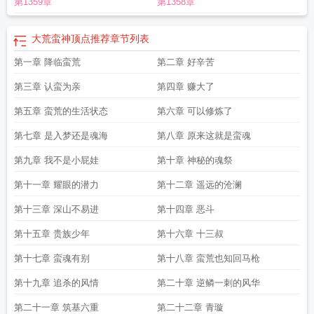
第1359章
第1358章
神境界
大荒蛮神符文
大荒蛮神男主老婆有几个
大荒蛮神百度百科修炼等级
大
荒蛮神漫画免费
大荒蛮神姜冰云那一章推倒
大荒蛮神人物简介
大荒蛮神几个老
婆
大荒蛮神免费全文阅读无广告
大荒蛮神 百科
大荒蛮神百度百科
大荒蛮神有
大荒蛮神顶点推荐
章节列表
声
大荒蛮神最新章节
大荒蛮神女主
大荒蛮神女主角推倒章节
大荒蛮神 境
第一章 降临蛮荒
第二章 好辛苦
界
大荒蛮神有声 清风岚月
大荒蛮神无删减txt
大荒蛮神精校版TXT
大荒蛮神等
级划分
大荒蛮神女主推倒章节
更俗大荒蛮神
大荒蛮神第几章推人
大荒蛮神大
第三章 认蛮为亲
第四章 赚大了
结局是什么
大荒蛮神TXT奇书
大荒蛮神百度百科女主
大荒蛮神免费全文阅
读
第五章 蛮荒的生活状态
大荒蛮神 更俗
大荒蛮神TXT奇书网
大荒蛮神和沙漠之兴哪个好
第六章 可以修炼了
大荒蛮神的
试炼怎么打
大荒蛮神修炼等级划分
大荒蛮神类似的
大荒蛮神完整版
大荒蛮神
第七章 是入梦还是魂海
第八章 原来这就是蛮魂
哪章推到常曦
大荒蛮神女主角有哪些
大荒蛮神主角推倒了几个
大荒蛮神好看
嘛
大荒蛮神有声恋听网
大荒蛮神百度
大荒蛮神精校版TXT全本免费
大荒蛮神
第九章 我不是小屁娃
第十章 神秘的魂祭
txt精校版
大荒蛮神女主角
大荒蛮神 全集
大荒蛮神番外
大荒蛮神精校版txt
大
第十一章 耀眼的潜力
第十二章 遥远的沧澜
荒蛮神人物
第十三章 深山不易进
第十四章 恶斗
第十五章 贵族少年
第十六章 十三叔
第十七章 蛮魂有别
第十八章 蛮荒也知回马枪
第十九章 追杀的风情
第二十章 逆鳞一刺的风华
第二十一章 筑基六重
第二十二章 青璇