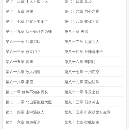
第七十三章 千人不如一人
第七十四章 止步
第七十五章 波澜
第七十六章 同心之祸
第七十七章 苏棠不要闹了
第七十八章 收你为徒
第七十九章 我不会拜你为师
第八十章 去留
第八十一章 烈霜刀诀
第八十二章 九族之人
第八十三章 自立门户
第八十四章 拜师青阳子
第八十五章 客卿
第八十六章 华阳坊
第八十六章 故人相逢
第八十七章 一扫而空
第八十八章 家臣
第八十九章 蒙尘法珠
第九十章 修炼不知岁月长
第九十一章 修灵之秘
第九十二章 北山要抱粗大腿
第九十三章 烈炎冲击
第九十四章 山中遇故人
第九十五章 打家劫舍好生意
第九十六章 偷鸡啄米
第九十七章 捉贼捉赃