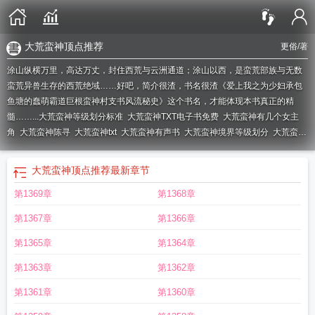
大荒蛮神顶点推荐
更俗
/著
涂山纵横万里，高达万丈，封住西荒与云洲通道；涂山以西，是蛮荒部族与无数
蛮荒异兽生存的西荒绝域……好吧，简介很渣，书名很渣《爱上我之为少妇承包
鱼塘的蠢萌霸道巨根蛮神村支书风流秘史》这个书名，才能体现本书真正的精
髓……...
大荒蛮神等级划分标准
大荒蛮神TXT电子书免费
大荒蛮神有几个女主
角
大荒蛮神陈寻
大荒蛮神txt
大荒蛮神有声书
大荒蛮神境界等级划分
大荒蛮神
和灵魂之神哪个厉害
大荒蛮神修炼等级
大荒蛮神 皓谌
大荒蛮神 笔趣阁
大荒蛮
神TXT精校
大荒蛮神唐家三少
大荒蛮神感情戏怎么样
大荒蛮神在线阅读
大荒
大荒蛮神顶点推荐
最新章节
蛮神笔趣阁
大荒蛮神顶点推荐
大荒蛮神到底有多烂
大荒蛮神纵横
大荒蛮神女
第1369章
第1368章
主角有几个
大荒蛮神 百度百科
大荒蛮神txt八零
大荒蛮神评价
大荒蛮神漫
画
大荒蛮神TXT免费完整版
大荒蛮神怎么样
大荒蛮神简介
大荒蛮神精校版
大
第1367章
第1366章
荒蛮神女主角结局
超能世界灵魂魔女和大荒蛮神
大荒蛮神境界划分
大荒蛮神精
校版(全)(全)
大荒蛮神主角几个老婆
大荒蛮神未删减
大荒蛮神女主角推倒顺
第1365章
第1364章
序
大荒蛮神推倒姜冰云
大荒蛮神常曦双修
大荒蛮神人物一览表
大荒蛮神
第1363章
第1362章
TXT
笔趣阁大荒蛮神
大荒蛮神人物介绍
大荒蛮神介绍
超能世界大荒蛮神
官场
大荒蛮神
大荒蛮神百科女主
大荒蛮神的试炼
大荒蛮神各境界详细介绍
大荒蛮
第1361章
第1360章
神动漫
大荒蛮神等级
大荒蛮神男主几个老婆
大荒蛮神无弹窗 顶点中文
大荒蛮