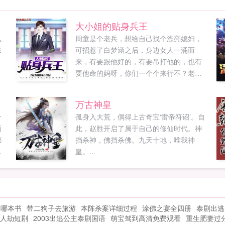
大小姐的贴身兵王
么
周童是个老兵，想给自己找个漂亮媳妇，
来
可招惹了白梦涵之后，身边女人一涌而
来，有要跟他好的，有要吊打他的，也有
要他命的妈呀，你们一个个来行不？老子
有点忙不过来啊！...
万古神皇
个
孤身入大荒，偶得上古奇宝‘雷帝符诏’。自
西
此，赵胜开启了属于自己的修仙时代。神
都
挡杀神，佛挡杀佛。九天十地，唯我神
对
皇。...
的
抱
配
出
自哪本书
带二狗子去旅游
本阵杀案详细过程
涂佛之宴全四册
泰剧出逃
人劫短剧
2003出逃公主泰剧国语
萌宝驾到高清免费观看
重生肥妻过