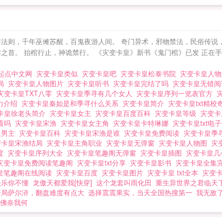
所、扑克修士会、女巫会、盗火者、世界之墙在世界阴影
黑暗中独行。他是Joker季寻，灾变卡皇！PS书荒的可看
。 灾变卡皇
则，千年巫傩苏醒，百鬼夜游人间。 奇门异术，邪物禁法，民俗传说，都市
之首。 抬棺行止，神诡禁行。 《灾变卡皇》新书《鬼门棺》已发 正在
起点中文网
灾变卡皇类似
灾变卡皇吧
灾变卡皇松泰书院
灾变卡皇人
结局
灾变卡皇人物图片
灾变卡皇听书
灾变卡皇完结了吗
灾变卡皇无错
灾变卡皇TXT八零
灾变卡皇季寻有几个女人
灾变卡皇序列一览表官方
力介绍
灾变卡皇秦如是和季寻什么关系
灾变卡皇简介
灾变卡皇txt精
卡皇徐老头简介
灾变卡皇女主
灾变卡皇百度百科
灾变卡皇等级
灾变
看吗
灾变卡皇宋渔
灾变卡皇女主角
灾变卡皇卡特琳娜
灾变卡皇txt
皇男主
灾变卡皇百科
灾变卡皇宋渔是谁
灾变卡皇免费阅读
灾变卡皇季
变卡皇宋渔结局
灾变卡皇主角职业
灾变卡皇无弹窗
灾变卡皇人物图
灾
百度
灾变卡皇序列大全
灾变卡皇笔趣阁无弹窗
灾变卡皇插图
灾变卡皇
灾变卡皇免费阅读笔趣阁
灾变卡皇txt分享
灾变卡皇影书
灾变卡皇全集
皇笔趣阁在线阅读
灾变卡皇百度
灾变卡皇图片
灾变卡皇 txt全本
灾变
快乐你不懂
龙傲天都爱我[快穿]
这个龙套叫雨化田
重生异世界之君临天
开局萨尔浒，翻盘难度有点大
选择震震果实，当天全国热搜第一
我无敌
佛奈我何