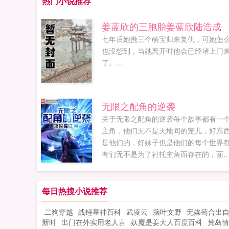
热门小说推荐
姜蓝欣的三胞胎姜蓝欣陆浩成
七年后她携三个萌宝归来复仇，可她怎
也没想到，当她离开时他会已经堵上门
了。...
无限之配角的逆袭
关于无限之配角的逆袭每个故事都有一
主角，他们无不是天地间的宠儿，好东
是他们的，好妹子也是他们的每个世界
有们无不是为了衬托主角而存在的，面
主角的强势，他们只能苦逼的送出自己
一切供人挑选你敢逾越抢主角的东西？
歉，绝症在等着你，意外在看着你面对
每日热搜小说推荐
角们日益艰辛的未来，苏易勇敢的站了
二狗穿越
战锤星神百科
武凌云
脑叶文野
无媒苟合出
来。伟大的配角...
新时
出门在外实用老人言
妖魔是姜大人百度百科
荒岛情