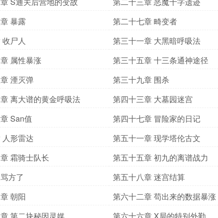
章 S通关后营地的变故
第二十三章 恶魔十字遗迹
章 暴露
第二十七章 畸变者
 收尸人
第三十一章 大黑暗呼吸法
章 属性暴涨
第三十五章 十三条通神途径
章 湮灭弹
第三十九章 围杀
章 离大谱的黄金呼吸法
第四十三章 大墓园迷宫
章 San值
第四十七章 冒险家的日记
 人形雷达
第五十一章 现学塔伦古文
章 霜骑士队长
第五十五章 初九的离谱战力
被骂方了
第五十八章 迷宫结算
章 朝阳
第六十二章 苟出来的数据暴涨
章 第二块秘因灵媒
第六十六章 X局的特别外勤