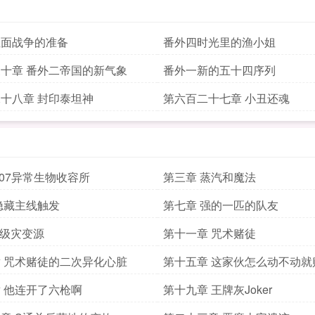
位面战争的准备
番外四时光里的渔小姐
十章 番外二帝国的新气象
番外一新的五十四序列
十八章 封印泰坦神
第六百二十七章 小丑还魂
407异常生物收容所
第三章 蒸汽和魔法
隐藏主线触发
第七章 强的一匹的队友
T级灾变源
第十一章 咒术赌徒
 咒术赌徒的二次异化心脏
第十五章 这家伙怎么动不动就
 他连开了六枪啊
第十九章 王牌灰Joker