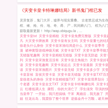
孽、古代遗物收容
面具的宝藏猎人在
《灾变卡皇卡特琳娜结局》新书鬼门棺已发
炼金术士》
灵异复苏，鬼门大开，墟界与现实重叠。 古老禁忌成为生存法
棺、傩、殓、伶、地、奇、甬、尸，民间葬八门。 棺为八门
获取最新更新！ http://wap.xbiqugu.la，...
灾变卡皇txt
灾变卡皇精校
灾变卡皇免费完整版
灾变卡皇
凡
大灾变卡牌效果
灾变卡皇有女主吗
灾变卡皇董七的
徐老头什么身份
灾变卡皇宋渔结局是什么
灾变卡皇季寻
漫
诸神黄昏游戏神级天赋
灾变卡皇TXT
灾变卡皇季寻能
无错版笔趣阁
灾变卡皇精校无错版
灾变卡皇无防盗
灾变
列
灾变卡皇宋渔复活没有
灾变卡皇主角能力
灾变卡皇好
读
灾变卡皇笔趣阁
灾变卡皇起点
灾变卡皇最新
灾变卡
读
灾变卡皇宋渔图片
灾变卡皇无错
灾变卡皇多少字
灾
卡皇盲候
盲侯灾变卡皇
灾变卡皇无错版
灾变卡皇TXT
皇徐老头的身份
灾变卡皇精校版TXT
灾变卡皇境界划分
个老婆
灾变卡皇全文TXT
灾变卡皇卡特琳娜结局
灾变卡
云
红楼低调人生
康熙，你的大清亡了
浮生须臾
导演的
当皇帝了
一开始，我只想搞钱
干宋
离婚后，我无敌了
姐
狂龙出岛，我震惊了整个世界
逆炼金丹十万颗，诸天神