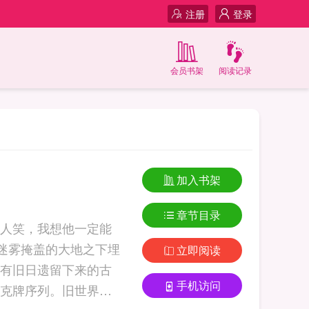
注册
登录
会员书架
阅读记录
加入书架
章节目录
有人笑，我想他一定能
，迷雾掩盖的大地之下埋
立即阅读
有旧日遗留下来的古
手机访问
克牌序列。旧世界余