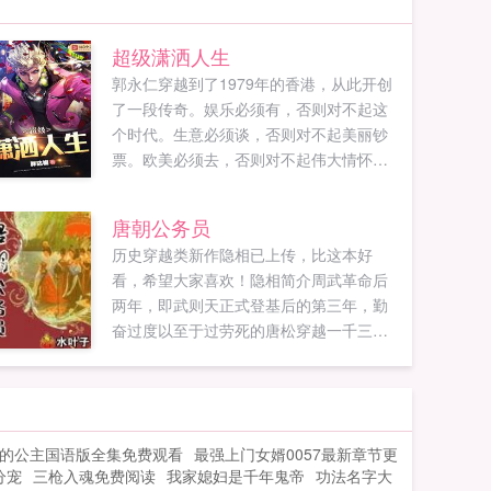
超级潇洒人生
郭永仁穿越到了1979年的香港，从此开创
了一段传奇。娱乐必须有，否则对不起这
个时代。生意必须谈，否则对不起美丽钞
票。欧美必须去，否则对不起伟大情怀。
钞票必须有，否则对不起吃奶的娃。...
唐朝公务员
历史穿越类新作隐相已上传，比这本好
看，希望大家喜欢！隐相简介周武革命后
两年，即武则天正式登基后的第三年，勤
奋过度以至于过劳死的唐松穿越一千三百
年回来了。武则天，上官婉儿，太平公
主，韦皇后，安乐公主个个千姿百媚，个
个野心勃勃，这真是中国历史上一个女人
空前强横的时代。且看生死轮回后心性大
的公主国语版全集免费观看
最强上门女婿0057最新章节更
变的唐松如何享受美好的大唐生活。...
分宠
三枪入魂免费阅读
我家媳妇是千年鬼帝
功法名字大