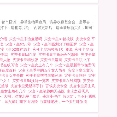
角落，一个戴着小丑
300W万定老书《机械
怪谈... 异常生物调查局、诡异收容基金会、启示会...
手打中，请稍等片刻， 内容更新后，请重新刷新页面，即可
物介绍
灾变卡皇宋渔复活吗
灾变卡皇txt精校版
灾变卡皇 平
阅读
灾变卡皇txt八零
灾变卡皇等级划分详细图解
灾变卡皇
灾变卡皇52魔神源卡
灾变卡皇精校版TXT资源
灾变卡皇动
校奇书网
灾变卡皇txt百度
灾变卡皇主角融合的职业
灾变卡皇
卡皇人物
灾变卡皇精校版
灾变卡皇漫画
灾变卡皇职业序
电子书在线阅读
灾变卡皇女主有几个
灾变卡皇最新章节免费阅
寻百度百科
灾变卡皇季寻的五个女人简介
灾变卡皇全文阅
变卡皇女主是谁
灾变卡皇季寻老婆列表
灾变卡皇贴吧
灾变
几个女主
灾变卡皇54技能一览表
灾变卡皇在线阅读
灾变卡
完整版
灾变卡皇无错字手打
盲候灾变卡皇
灾变卡皇男主几
卡皇女主角有几个
灾变卡皇笔趣阁无错版
南宋之霹雳风
下
大明：混在北平当知县
盛京小仵作
假太监：再不死我就
了，师父却让我下山结婚
白事铺老板，一个关注吓哭周