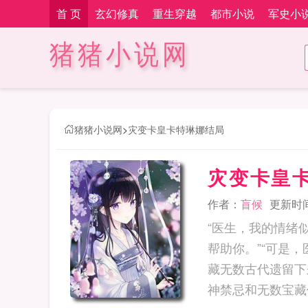
首 页
玄幻修真
重生穿越
都市小说
军史小
猪猪小说网
猪猪小说网
>
灾变卡皇卡特琳娜结局
灾变卡皇
作者：
盲候
更新时间：
“医生，我的情绪
帮助你。”“可是
藏无数古代遗留下
神禁忌和无数宝藏