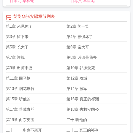
二百零九 草和蛇
二百零八 牢里呢
安局现任局长张安疆
新疆老窖多少钱一瓶
重庆市张安疆
重庆市公安局长张安
疆
安疆装备
安疆燕
安疆电子
潼南张安疆
重庆公安局局长张安疆
安疆老窖
胡衡华张安疆
章节列表
第1章 来见你了
第2章 笑一笑
第3章 留下来
第4章 被惯坏了
第5章 长大了
第6章 秦大哥
第7章 迎战
第8章 必须是我去
第9章 出师未捷
第10章 祁渊受死
第11章 回马枪
第12章 攻城
第13章 烟花爆竹
第14章 援军
第15章 听他的
第16章 真正的祁渊
第17章 善藏青丝
第18章 去救安国公
第19章 向东突围
二十 听他的
二十一 一步也不离开
二十二 真正的祁渊