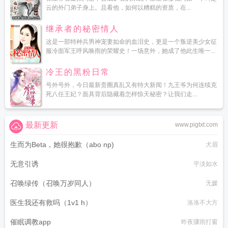
云的外门弟子身上。且看他，如何以糟糕的资质，在...
继承者的秘密情人
这是一部特种兵男神宠妻如命的血泪史，更是一个叛逆美少女征
服冷面军王呼风唤雨的荣耀史！一场意外，她成了他此生唯一...
冷王的黑粉日常
号外号外，今日最新贵圈真乱又有特大新闻！九王爷为何连续克
死八任王妃？面具背后隐藏着怎样惊天秘密？让我们走...
最新更新
www.pigtxt.com
生而为Beta，她很抱歉（abo np)
犬眉
无意引诱
平淡如水
召唤绿传（召唤万岁同人）
无媛
医生我还有救吗（1v1 h）
洛洛不大方
催眠调教app
昨夜骤雨打窗