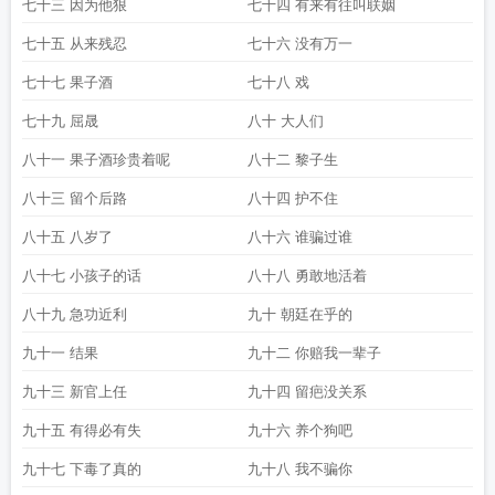
七十三 因为他狠
七十四 有来有往叫联姻
七十五 从来残忍
七十六 没有万一
七十七 果子酒
七十八 戏
七十九 屈晟
八十 大人们
八十一 果子酒珍贵着呢
八十二 黎子生
八十三 留个后路
八十四 护不住
八十五 八岁了
八十六 谁骗过谁
八十七 小孩子的话
八十八 勇敢地活着
八十九 急功近利
九十 朝廷在乎的
九十一 结果
九十二 你赔我一辈子
九十三 新官上任
九十四 留疤没关系
九十五 有得必有失
九十六 养个狗吧
九十七 下毒了真的
九十八 我不骗你