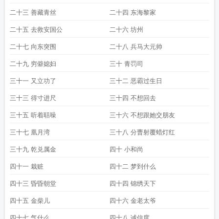
二十三 善藏青丝
二十四 东海黎家
二十五 去救安国公
二十六 坊州
二十七 向东突围
二十八 兵马大元帅
二十九 穷僻媳妇
三十 青罚司
三十一 又立功了
三十二 恶霸过生日
三十三 得寸进尺
三十四 不想回去
三十五 听着聒噪
三十六 不想跟她交朋友
三十七 凰月湾
三十八 分曹射覆蜡灯红
三十九 乾兑属金
四十 小和尚
四十一 栽赃
四十二 梦到什么
四十三 昏昏朝堂
四十四 锦绣天下
四十五 金柴儿
四十六 金老太爷
四十七 气什么
四十八 诚信度