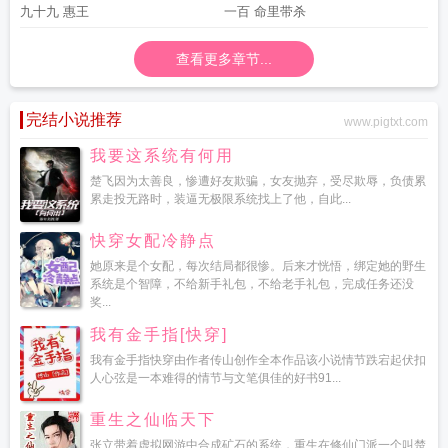
九十九 惠王
一百 命里带杀
查看更多章节...
完结小说推荐
www.pigtxt.com
我要这系统有何用
楚飞因为太善良，惨遭好友欺骗，女友抛弃，受尽欺辱，负债累
累走投无路时，装逼无极限系统找上了他，自此...
快穿女配冷静点
她原来是个女配，每次结局都很惨。后来才恍悟，绑定她的野生
系统是个智障，不给新手礼包，不给老手礼包，完成任务还没
奖...
我有金手指[快穿]
我有金手指快穿由作者传山创作全本作品该小说情节跌宕起伏扣
人心弦是一本难得的情节与文笔俱佳的好书91...
重生之仙临天下
张立带着虚拟网游中合成矿石的系统，重生在修仙门派一个叫楚