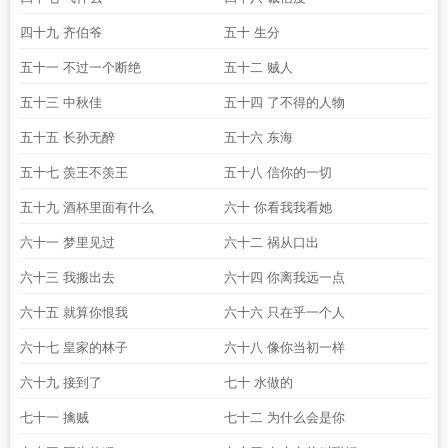
四十九 齐伯爷
五十 生分
五十一 不过一个断绝
五十二 贼人
五十三 中秋佳
五十四 了不得的人物
五十五 长孙无醉
五十六 东海
五十七 羡王不羡王
五十八 信你的一切
五十九 酒杯里面有什么
六十 你看我我看她
六十一 梦里见过
六十二 祸从口出
六十三 我搬出去
六十四 你离我远一点
六十五 就算你恨我
六十六 只在乎一个人
六十七 皇家的林子
六十八 像你当初一样
六十九 接到了
七十 水做的
七十一 擒贼
七十二 为什么会是你