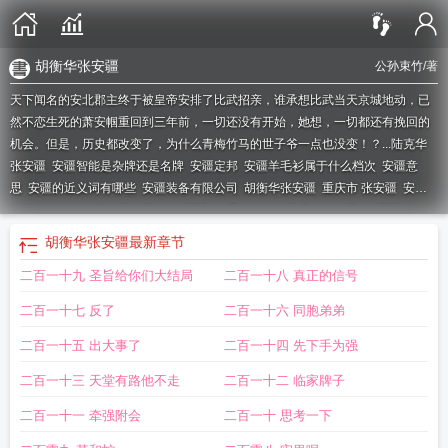
胡衡华张安疆
公孙束竹
/著
天下闻名的安北郡主终于被皇帝安排了比武招亲，谁承想比武当天京城地动，已
然不恋生死的萧安帼重回到三年前，一切还没有开始，她想，一切都还有挽回的
机会。但是，历史都改变了，为什么青梅竹马的世子爷一点也没变！？...
陆克华
张安疆
安疆智能是杂牌还是名牌
安疆定邦
安疆羊毛衫属于什么档次
安疆意
思
安疆的近义词有哪些
安疆装备有限公司
胡衡华张安疆
重庆市 张安疆
安疆
智能拖拉机生产厂家是那里的
安疆重庆
重庆市公安局局长张安疆
安思疆科
技
安疆智能拖拉机
张安疆
河南安疆建筑工程有限公司
安疆电子科技(苏州)有限
胡衡华张安疆
最新章节
公司
王志杰张安疆
安疆什么意思
安疆科技有限公司
重庆市公安局张安疆
安疆
二百一十九 圣旨给你们大结局
二百一十八 真正的信号
高科
安疆是什么意思
安疆老窖52度多少钱瓶
安疆高科技有限公司
酒泉市张安
疆
安疆智能拖拉机504D
安疆羊毛衫是品牌吗
安疆宇
安疆峰
安疆高科技
安疆
二百一十七 反了
二百一十六 同胞弟弟
装备是干什么的
安疆兴茶
重庆 张安疆
安疆的意思
安疆羊毛衫厂家在哪里
安
疆羊毛衫质量怎么样
重庆公安局长张安疆
黄瑞雪 张安疆
安疆 重庆
安疆蓣
安
二百一十五 出大事了
二百一十四 先下手为强
疆锋
安疆博尔
安疆羊毛衫
重庆日报 张安疆
安疆村石门坎屯的莫荣桂为自
二百一十三 天堂有路他不走
二百一十二 临家牌子
己
安疆智能牌拖拉机哪里生产
安疆科技
安疆老窖52度十五年多少钱
安疆老窖
52度价格
重庆公安张安疆
安疆智能拖拉机属于什么档次
安疆老窖多少钱一
二百一十一 牵强附会
二百一十 思考一下
瓶
安疆老窖52度十五年
重庆公安厅长张安疆
安疆臣
安疆寨
安疆月
重庆市公